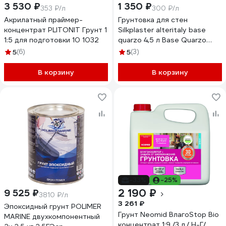
3 530 ₽
1 350 ₽
353 ₽/л
300 ₽/л
Акрилатный праймер-
Грунтовка для стен
концентрат PLITONIT Грунт 1
Silkplaster alteritaly base
1:5 для подготовки 10 1032
quarzo 4,5 л Base Quarzo
арт.5
5
(6)
5
(3)
В корзину
В корзину
-33%
-25%
2 190 ₽
9 525 ₽
3810 ₽/л
3 261 ₽
Эпоксидный грунт POLIMER
Грунт Neomid ВлагоStop Bio
MARINE двухкомпонентный
концентрат 1:9 /3 л./ Н-Г/