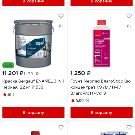
В корзину
В корзину
-5%
11 201 ₽
1 250 ₽
11 791 ₽
Краска Bergauf ENAMEL 3 IN 1
Грунт Neomid ВлагоStop Bio
черная, 22 кг 71538
концентрат 1:9 /1л./ Н-Г/
ВлагоProff-1/к1:9
5
(1)
4.8
(46)
В корзину
В корзину