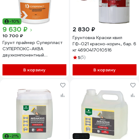
-10%
9 630 ₽
2 830 ₽
10 700 ₽
Грунтовка Краски квил
Грунт праймер Суперпласт
ГФ-021 красно-корич., бар. 6
СУПЕРПОКС-АКВА
кг 4690417010516
двухкомпонентный
5
(5)
водоэмульсионный 10 кг
4687207523936
В корзину
В корзину
-21%
-4%