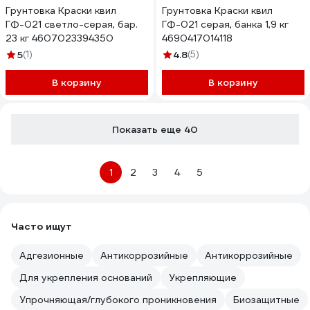
Грунтовка Краски квил
Грунтовка Краски квил
ГФ-021 светло-серая, бар.
ГФ-021 серая, банка 1,9 кг
23 кг 4607023394350
4690417014118
5
(1)
4.8
(5)
В корзину
В корзину
Показать еще 40
1
2
3
4
5
Часто ищут
Адгезионные
Антикоррозийные
Антикоррозийные
Для укрепления оснований
Укрепляющие
Упрочняющая/глубокого проникновения
Биозащитные