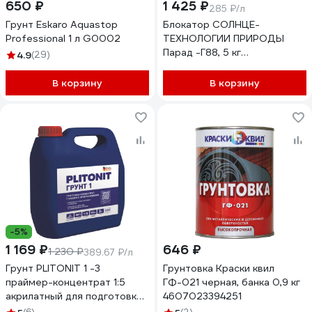
650 ₽
1 425 ₽
285 ₽/л
Грунт Eskaro Aquastop
Блокатор СОЛНЦЕ-
Professional 1 л G0002
ТЕХНОЛОГИИ ПРИРОДЫ
Парад -Г88, 5 кг
4.9
(29)
4812589005101
В корзину
В корзину
-5%
1 169 ₽
646 ₽
1 230 ₽
389.67 ₽/л
Грунт PLITONIT 1 -3
Грунтовка Краски квил
праймер-концентрат 1:5
ГФ-021 черная, банка 0,9 кг
акрилатный для подготовки
4607023394251
о Н009739