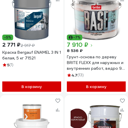
-5%
-7%
7 910 ₽
2 771 ₽
2 917 ₽
8 536 ₽
Краска Bergauf ENAMEL 3 IN 1
Грунт-основа по дереву
белая, 5 кг 71521
BRITE FLEXX для наружных и
5
(1)
внутренних работ, ведро 9 л
212416
4.7
(13)
В корзину
В корзину