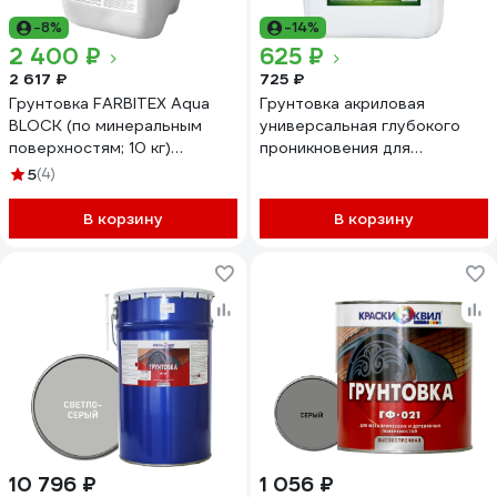
-8%
-14%
2 400 ₽
625 ₽
2 617 ₽
725 ₽
Грунтовка FARBITEX Aqua
Грунтовка акриловая
BLOCK (по минеральным
универсальная глубокого
поверхностям; 10 кг)
проникновения для
4300007191
наружных и внутренних
5
(4)
работ MÖKKE 5л, 6002
В корзину
В корзину
10 796 ₽
1 056 ₽