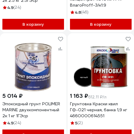
2к 2.5 кг 2.5ГЭср
ВлагоProff-3/к1:9
4.9
(24)
4.8
(46)
В корзину
В корзину
5 014 ₽
1 163 ₽
612.11 ₽/л
Эпоксидный грунт POLIMER
Грунтовка Краски квил
MARINE двухкомпонентный
ГФ-021 черная, банка 1,9 кг
2к 1 кг 1ГЭср
4660000614551
4.9
(24)
5
(2)