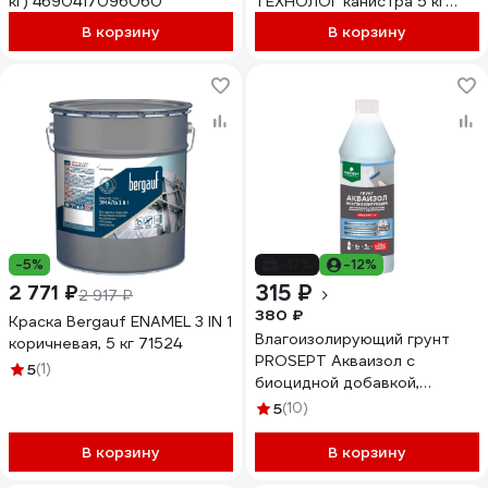
кг) 4690417096060
ТЕХНОЛОГ канистра 5 кг
803
В корзину
В корзину
-5%
-17%
-12%
315 ₽
2 771 ₽
2 917 ₽
380 ₽
Краска Bergauf ENAMEL 3 IN 1
Влагоизолирующий грунт
коричневая, 5 кг 71524
PROSEPT Акваизол с
5
(1)
биоцидной добавкой,
концентрат 1:4, 1 л 047-1
5
(10)
В корзину
В корзину