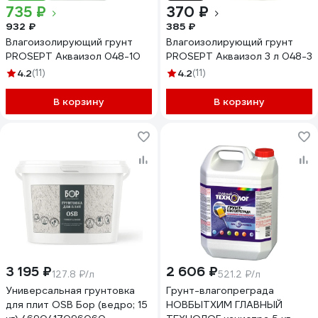
735 ₽
370 ₽
932 ₽
385 ₽
Влагоизолирующий грунт
Влагоизолирующий грунт
PROSEPT Акваизол 048-10
PROSEPT Акваизол 3 л 048-3
4.2
(11)
4.2
(11)
В корзину
В корзину
3 195 ₽
2 606 ₽
127.8 ₽/л
521.2 ₽/л
Универсальная грунтовка
Грунт-влагопреграда
для плит OSB Бор (ведро; 15
НОВБЫТХИМ ГЛАВНЫЙ