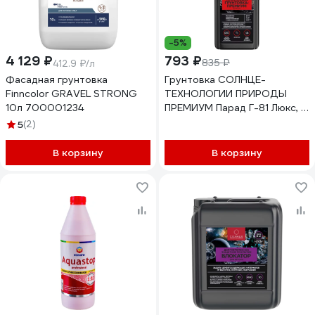
-5%
4 129 ₽
793 ₽
835 ₽
412.9 ₽/л
Фасадная грунтовка
Грунтовка СОЛНЦЕ-
Finncolor GRAVEL STRONG
ТЕХНОЛОГИИ ПРИРОДЫ
10л 700001234
ПРЕМИУМ Парад Г-81 Люкс, 1
кг 4812589000410
5
(2)
В корзину
В корзину