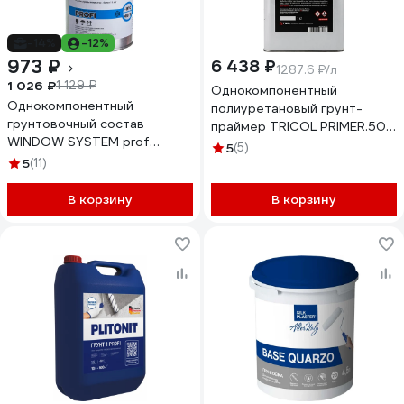
-14%
-12%
973 ₽
6 438 ₽
1287.6 ₽/л
1 026 ₽
1 129 ₽
Однокомпонентный
Однокомпонентный
полиуретановый грунт-
грунтовочный состав
праймер TRICOL PRIMER.50
WINDOW SYSTEM prof
RED 573
5
(5)
каучуковый 1кг WSprimer1
5
(11)
В корзину
В корзину