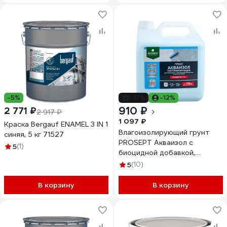
-5%
-17%
-12%
910 ₽
2 771 ₽
2 917 ₽
1 097 ₽
Краска Bergauf ENAMEL 3 IN 1
Влагоизолирующий грунт
синяя, 5 кг 71527
PROSEPT Акваизол с
5
(1)
биоцидной добавкой,
концентрат 1:4, 3 л 047-3
5
(10)
В корзину
В корзину