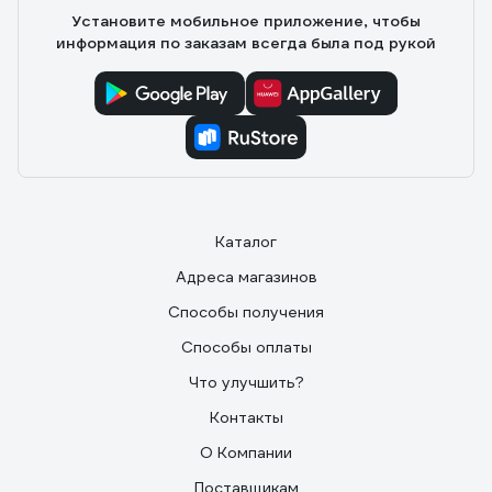
консистенция. Добавил 0,5 воды на 12 кг. Наносил
Установите мобильное приложение, чтобы
валиком... Хватило на комнату 16 м. и прихожую 7 м.
информация по заказам всегда была под рукой
Рекомендую.
Каталог
Адреса магазинов
Способы получения
Способы оплаты
Что улучшить?
Контакты
О Компании
Поставщикам