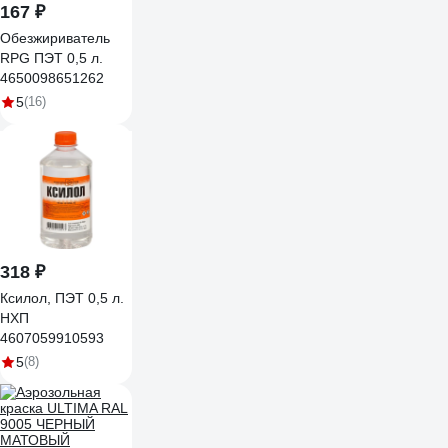
167 ₽
Обезжириватель
RPG ПЭТ 0,5 л.
4650098651262
5
(16)
318 ₽
Ксилол, ПЭТ 0,5 л.
НХП
4607059910593
5
(8)