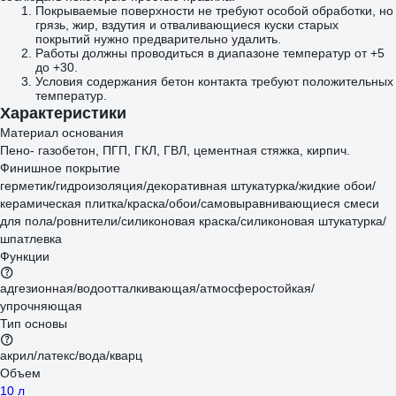
Покрываемые поверхности не требуют особой обработки, но
грязь, жир, вздутия и отваливающиеся куски старых
покрытий нужно предварительно удалить.
Работы должны проводиться в диапазоне температур от +5
до +30.
Условия содержания бетон контакта требуют положительных
температур.
Характеристики
Материал основания
Пено- газобетон, ПГП, ГКЛ, ГВЛ, цементная стяжка, кирпич.
Финишное покрытие
герметик/гидроизоляция/декоративная штукатурка/жидкие обои/
керамическая плитка/краска/обои/самовыравнивающиеся смеси
для пола/ровнители/силиконовая краска/силиконовая штукатурка/
шпатлевка
Функции
адгезионная/водоотталкивающая/атмосферостойкая/
упрочняющая
Тип основы
акрил/латекс/вода/кварц
Объем
10 л