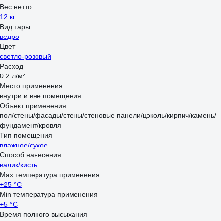
Вес нетто
12 кг
Вид тары
ведро
Цвет
светло-розовый
Расход
0.2 л/м²
Место применения
внутри и вне помещения
Объект применения
пол/стены/фасады/стены/стеновые панели/цоколь/кирпич/камень/
фундамент/кровля
Тип помещения
влажное/сухое
Способ нанесения
валик/кисть
Max температура применения
+25 °С
Min температура применения
+5 °С
Время полного высыхания