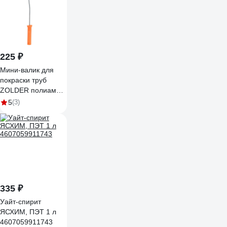
14 кг
4610091274219
225 ₽
Мини-валик для
покраски труб
ZOLDER полиамид,
с ручкой, ворс 12
5
(3)
мм Z-105126
ЭК000135628
335 ₽
Уайт-спирит
ЯСХИМ, ПЭТ 1 л
4607059911743