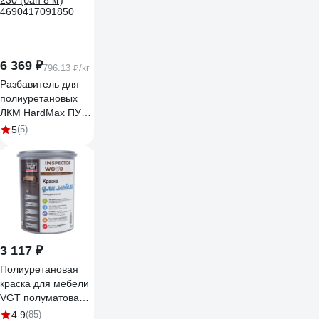
6 369 ₽
796.13 ₽/кг
Разбавитель для
полиуретановых
ЛКМ HardMax ПУР
230 (бан 8 кг)
5
(5)
4690417091850
3 117 ₽
Полиуретановая
краска для мебели
VGT полуматовая
супербелая база А
4.9
(85)