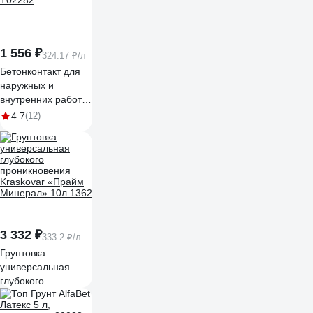
1 556 ₽
324.17 ₽/л
Бетонконтакт для
наружных и
внутренних работ
Movatex PROFI 8 кг
4.7
(12)
Т02282
3 332 ₽
333.2 ₽/л
Грунтовка
универсальная
глубокого
проникновения
Kraskovar «Прайм