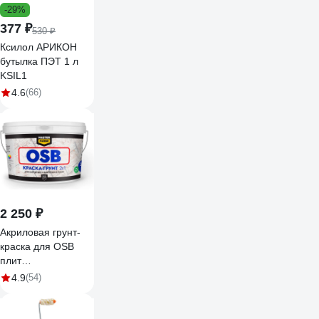
-29%
377 ₽
530 ₽
Ксилол АРИКОН
бутылка ПЭТ 1 л
KSIL1
4.6
(66)
2 250 ₽
Акриловая грунт-
краска для OSB
плит
MASTERFARBE
4.9
(54)
супербелая, для
наружных и
внутренних работ,