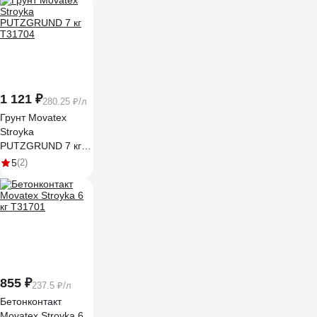
16%. 10 л MOS-
10ГГПП01
1 121 ₽
280.25 ₽/л
Грунт Movatex
Stroyka
PUTZGRUND 7 кг
Т31704
5
(2)
855 ₽
237.5 ₽/л
Бетонконтакт
Movatex Stroyka 6