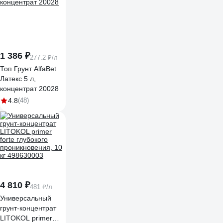
Минерал» 10л 1362
1 386 ₽
277.2 ₽/л
Топ Грунт AlfaBet
Латекс 5 л,
концентрат 20028
4.8
(48)
4 810 ₽
481 ₽/л
Универсальный
грунт-концентрат
LITOKOL primer