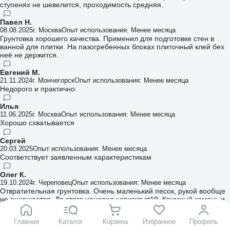
ступенях не шевелится, проходимость средняя.
Павел Н.
08.08.2025
г. Москва
Опыт использования: Менее месяца
Грунтовка хорошего качества. Применил для подготовке стен в
ванной для плитки. На пазогребенных блоках плиточный клей бех
неё не держится.
Евгений М.
21.11.2024
г. Мончегорск
Опыт использования: Менее месяца
Недорого и практично.
Илья
11.06.2025
г. Москва
Опыт использования: Менее месяца
Хорошо схватывается
Сергей
20.03.2025
Опыт использования: Менее месяца
Соответствует заявленным характеристикам
Олег К.
19.10.2024
г. Череповец
Опыт использования: Менее месяца
Отвратительная грунтовка. Очень маленький песок, рукой вообще
не ощюшается. До этого наносил церизит ct19. Крумный камень и
видно где намазано. Это вообще шлак
Главная
Каталог
Корзина
Избранное
Профиль