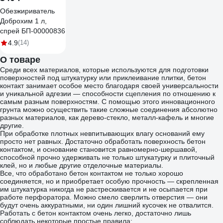
Обезжириватель
Доброхим 1 л,
спрей БП-00000836
4.9
(14)
О товаре
Среди всех материалов, которые используются для подготовки
поверхностей под штукатурку или приклеивание плитки, бетон
контакт занимает особое место благодаря своей универсальности
и уникальной адгезии — способности сцепления по отношению к
самым разным поверхностям. С помощью этого инновационного
грунта можно осуществить такие сложные соединения абсолютно
разных материалов, как дерево-стекло, металл-кафель и многие
другие.
При обработке плотных невпитывающих влагу оснований ему
просто нет равных. Достаточно обработать поверхность бетон
контактом, и основание становится равномерно-шершавой,
способной прочно удерживать не только штукатурку и плиточный
клей, но и любые другие отделочные материалы.
Все, что обработано бетон контактом не только хорошо
соединяется, но и приобретает особую прочность — скрепленная
им штукатурка никогда не растрескивается и не осыпается при
работе перфоратора. Можно смело сверлить отверстия — они
будут очень аккуратными, ни один лишний кусочек не отвалится.
Работать с бетон контактом очень легко, достаточно лишь
соблюдать некоторые простые правила: