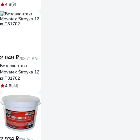
forte глубокого
4.8
(9)
проникновения, 10
кг 498630003
2 049 ₽
292.71 ₽/л
Бетонконтакт
Movatex Stroyka 12
кг Т31702
4.6
(88)
2 934 ₽
326 ₽/л