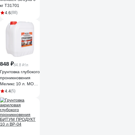
кг Т31701
4.6
(88)
848 ₽
84.8 ₽/л
Грунтовка глубокого
проникновения
Меликс 10 л. MOS-
10ГГП01
4.4
(5)