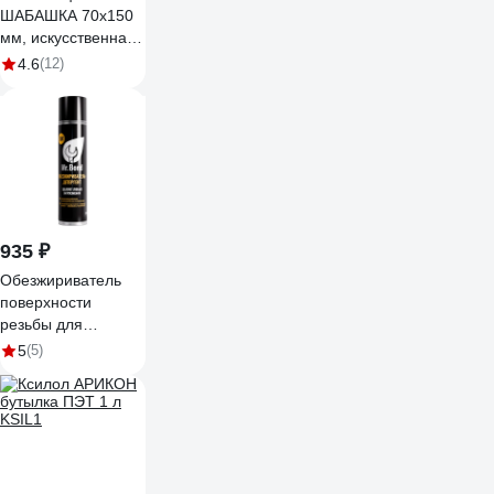
ШАБАШКА 70x150
мм, искусственная
щетина,
4.6
(12)
деревянное
основание 0021-
010 227602
935 ₽
Обезжириватель
поверхности
резьбы для
анаэробных
5
(5)
герметиков Mr.Bond
700 MB402700650