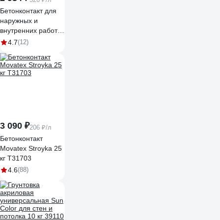
Бетонконтакт для
наружных и
внутренних работ
Movatex PROFI 15
4.7
(12)
кг Т02284
3 090 ₽
206 ₽/л
Бетонконтакт
Movatex Stroyka 25
кг Т31703
4.6
(88)