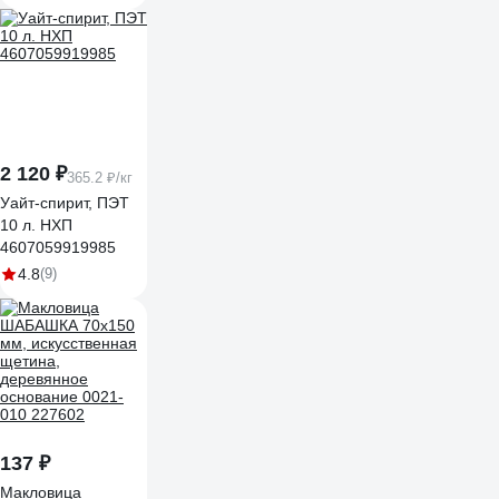
ворс 12 мм SAMC-
009016100
2 120 ₽
365.2 ₽/кг
Уайт-спирит, ПЭТ
10 л. НХП
4607059919985
4.8
(9)
137 ₽
Макловица