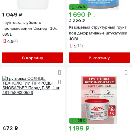
-24%
1 690 ₽
1 049 ₽
2 229 ₽
Грунтовка глубокого
Кварцевый структурный грунт
проникновения Эксперт 10кг
под декоративные штукатурки
8951
JOBI
4.5
(4)
STRUKTURQUARZGRUND 5 л
5
(12)
12220
В корзину
В корзину
-25%
1 199 ₽
472 ₽