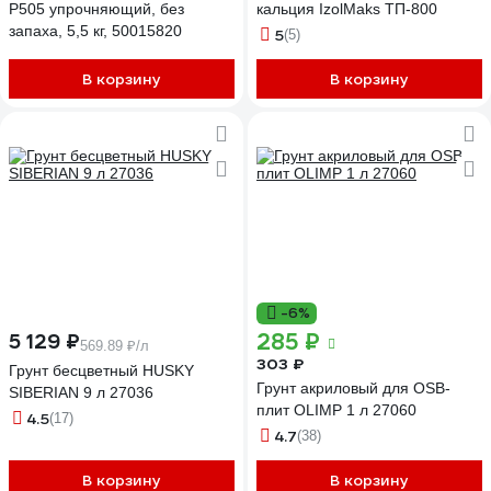
P505 упрочняющий, без
кальция IzolMaks ТП-800
запаха, 5,5 кг, 50015820
5
(5)
В корзину
В корзину
-6%
285 ₽
5 129 ₽
569.89 ₽/л
303 ₽
Грунт бесцветный HUSKY
Грунт акриловый для OSB-
SIBERIAN 9 л 27036
плит OLIMP 1 л 27060
4.5
(17)
4.7
(38)
В корзину
В корзину