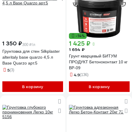
-14%
1 425 ₽
1 350 ₽
300 ₽/л
1 654 ₽
Грунтовка для стен Silkplaster
Грунт кварцевый БИТУМ
alteritaly base quarzo 4,5 л
ПРОДУКТ Бетоноконтакт 10 кг
Base Quarzo арт.5
BP-09
5
(3)
4.9
(136)
В корзину
В корзину