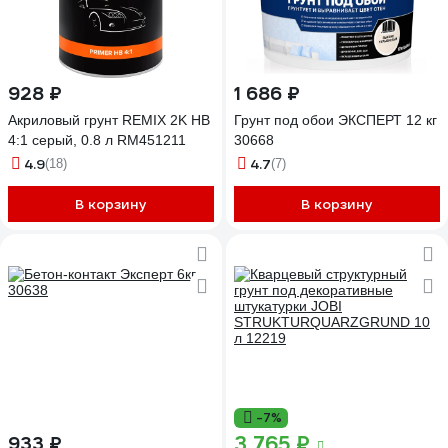
928 ₽
1 686 ₽
Акриловый грунт REMIX 2K HB
Грунт под обои ЭКСПЕРТ 12 кг
4:1 серый, 0.8 л RM451211
30668
4.9
4.7
(18)
(7)
В корзину
В корзину
-7%
3 765 ₽
933 ₽