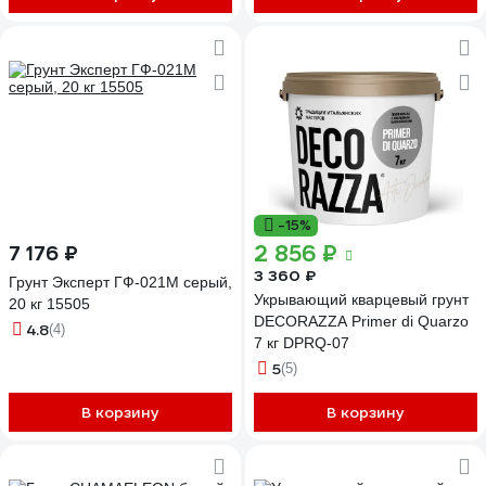
-15%
2 856 ₽
7 176 ₽
3 360 ₽
Грунт Эксперт ГФ-021М серый,
Укрывающий кварцевый грунт
20 кг 15505
DECORAZZA Primer di Quarzo
4.8
(4)
7 кг DPRQ-07
5
(5)
В корзину
В корзину