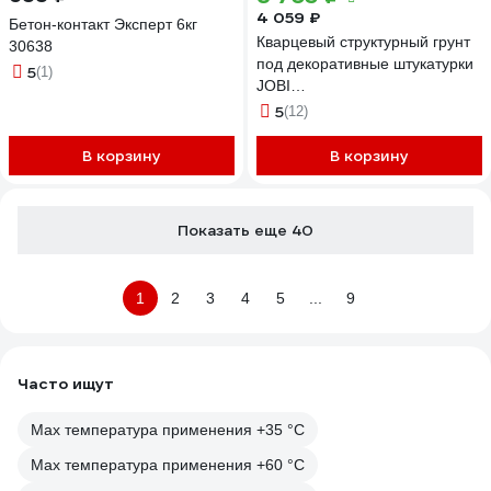
4 059 ₽
Бетон-контакт Эксперт 6кг
Кварцевый структурный грунт
30638
под декоративные штукатурки
5
(1)
JOBI
STRUKTURQUARZGRUND 10
5
(12)
л 12219
В корзину
В корзину
Показать еще 40
1
2
3
4
5
...
9
Часто ищут
Max температура применения +35 °С
Max температура применения +60 °С