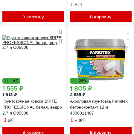
5
(2)
В корзину
В корзину
-14%
-29%
1 555 ₽
1 805 ₽
1 813 ₽
2 555 ₽
Грунтовочная краска BRITE
Акриловая грунтовка Farbitex
PROFESSIONAL белая, ведро
бетоноконтакт 12 кг
2.7 л О05508
4300011407
5
4.6
(6)
(9)
В корзину
В корзину