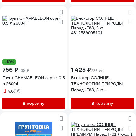
-10%
756 ₽
1 425 ₽
839 ₽
285 ₽/л
Грунт CHAMAELEON серый 0,5
Блокатор СОЛНЦЕ-
л 26004
ТЕХНОЛОГИИ ПРИРОДЫ
Парад -Г88, 5 кг
4.6
(16)
4812589005101
В корзину
В корзину