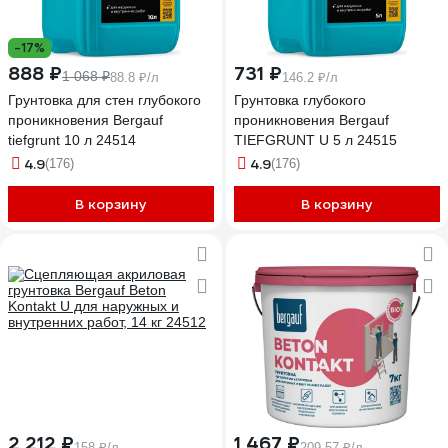
-17%
888 ₽
731 ₽
1 068 ₽
88.8 ₽/л
146.2 ₽/л
Грунтовка для стен глубокого
Грунтовка глубокого
проникновения Bergauf
проникновения Bergauf
tiefgrunt 10 л 24514
TIEFGRUNT U 5 л 24515
4.9
4.9
(176)
(176)
В корзину
В корзину
2 212 ₽
1 467 ₽
158 ₽/л
209.57 ₽/л