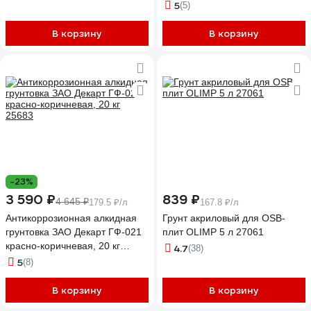
RED 573
5
(5)
В корзину
В корзину
-23%
3 590 ₽
839 ₽
4 645 ₽
179.5 ₽/л
167.8 ₽/л
Антикоррозионная алкидная
Грунт акриловый для OSB-
грунтовка ЗАО Декарт ГФ-021
плит OLIMP 5 л 27061
красно-коричневая, 20 кг
4.7
(38)
25683
5
(8)
В корзину
В корзину