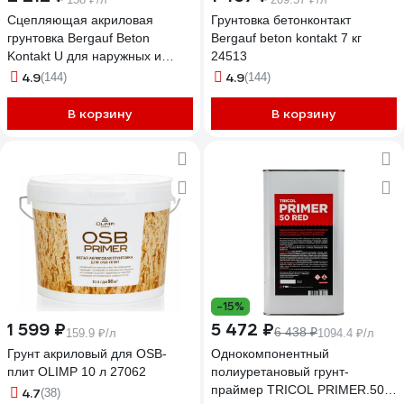
Сцепляющая акриловая
Грунтовка бетонконтакт
грунтовка Bergauf Beton
Bergauf beton kontakt 7 кг
Kontakt U для наружных и
24513
внутренних работ, 14 кг 24512
4.9
4.9
(144)
(144)
В корзину
В корзину
-15%
1 599 ₽
5 472 ₽
6 438 ₽
159.9 ₽/л
1094.4 ₽/л
Грунт акриловый для OSB-
Однокомпонентный
плит OLIMP 10 л 27062
полиуретановый грунт-
праймер TRICOL PRIMER.50
4.7
(38)