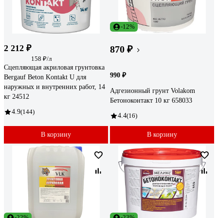
-12%
2 212 ₽
870 ₽
158 ₽/л
Сцепляющая акриловая грунтовка
990 ₽
Bergauf Beton Kontakt U для
наружных и внутренних работ, 14
Адгезионный грунт Volakom
кг 24512
Бетоноконтакт 10 кг 658033
4.9
(144)
4.4
(16)
В корзину
В корзину
-22%
-23%