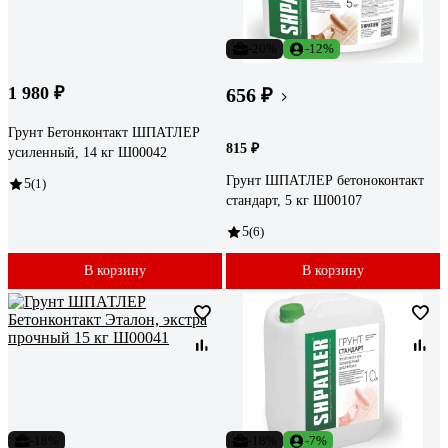
-20%
-12%
1 980 ₽
656 ₽
Грунт Бетонконтакт ШПАТЛЕР
815 ₽
усиленный, 14 кг Ш00042
Грунт ШПАТЛЕР бетоноконтакт
5
(1)
стандарт, 5 кг Ш00107
5
(6)
В корзину
В корзину
-18%
-18%
-7%