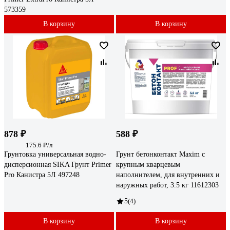
573359
В корзину
В корзину
878 ₽
588 ₽
175.6 ₽/л
Грунтовка универсальная водно-
Грунт бетонконтакт Maxim с
дисперсионная SIKA Грунт Primer
крупным кварцевым
Pro Канистра 5Л 497248
наполнителем, для внутренних и
наружных работ, 3.5 кг 11612303
5
(4)
В корзину
В корзину