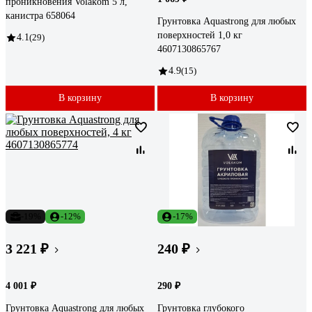
проникновения Volakom 5 л,
канистра 658064
Грунтовка Aquastrong для любых
поверхностей 1,0 кг
4.1
(29)
4607130865767
4.9
(15)
В корзину
В корзину
-19%
-12%
-17%
3 221 ₽
240 ₽
4 001 ₽
290 ₽
Грунтовка Aquastrong для любых
Грунтовка глубокого