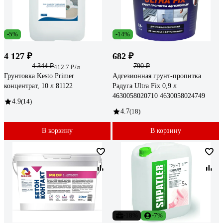
-5%
-14%
4 127 ₽
682 ₽
4 344 ₽
790 ₽
412.7 ₽/л
Грунтовка Kesto Primer
Адгезионная грунт-пропитка
концентрат, 10 л 81122
Радуга Ultra Fix 0,9 л
4630058020710 4630058024749
4.9
(14)
4.7
(18)
В корзину
В корзину
-18%
-7%