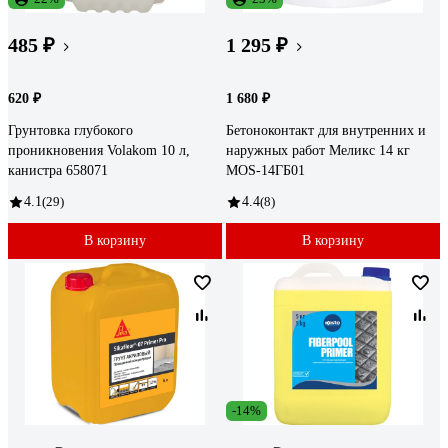
485 ₽
1 295 ₽
620 ₽
1 680 ₽
Грунтовка глубокого
Бетоноконтакт для внутренних и
проникновения Volakom 10 л,
наружных работ Меликс 14 кг
канистра 658071
MOS-14ГБ01
4.1
(29)
4.4
(8)
В корзину
В корзину
-14%