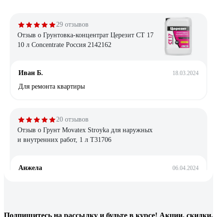
29 отзывов
Отзыв о Грунтовка-концентрат Церезит CT 17
10 л Concentrate Россия 2142162
Иван Б.
18.03.2024
Для ремонта квартиры
20 отзывов
Отзыв о Грунт Movatex Stroyka для наружных
и внутренних работ, 1 л Т31706
Анжела
06.04.2024
Отлично создает поверхность под покраску акриловой
водоимульсионкой и под поклейку виниловых обоев на
бетоне и дереве, годиться для реставрационных работ на
старой побелке на потолке. Так же этой грунтовкой
Подпишитесь
на рассылку
и будьте в курсе! Акции, скидки,