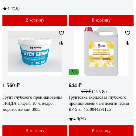
4.4
(16)
В корзину
В корзину
-5%
1 560 ₽
644 ₽
678 ₽
128.8 ₽/л
Грунт глубокого проникновения
Грунтовка акриловая глубокого
ГРИДА Тифен, 10 л, ведро,
проникновения антисептическая
морозостойкий 3955
КР 5 кг 4610044291126
4.9
(29)
В корзину
В корзину