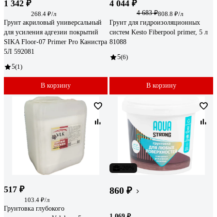
1 342 ₽
4 044 ₽
4 683 ₽
268.4 ₽/л
808.8 ₽/л
Грунт акриловый универсальный
Грунт для гидроизоляционных
для усиления адгезии покрытий
систем Kesto Fiberpool primer, 5 л
SIKA Floor-07 Primer Pro Канистра
81088
5Л 592081
5
(6)
5
(1)
В корзину
В корзину
-20%
517 ₽
860 ₽
103.4 ₽/л
Грунтовка глубокого
1 069 ₽