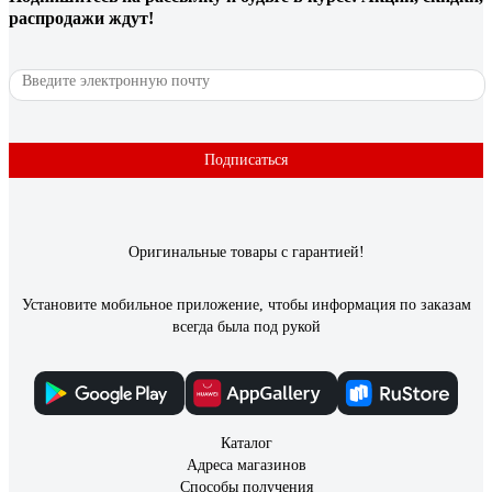
покрывала поверхность окрашенную давно масляной
распродажи ждут!
краской и красила акриловой краской.
31 отзыв
Отзыв о Грунтовка под обои Farbitex PROF
акриловая, укрывающая, белая, 12 кг
Подписаться
4300012075
Юрий
18.02.2025
Оригинальные товары с гарантией!
Хорошая, действительно укрывающая, кипельно белая
грунтовка. То что нужно когда нужно скрыть разную
пятнистость стен. Немного густоватая консистенция.
Установите мобильное приложение, чтобы информация по заказам
Добавил 0,5 воды на 12 кг. Наносил валиком... Хватило на
всегда была под рукой
комнату 16 м. и прихожую 7 м. Рекомендую.
Каталог
Адреса магазинов
Способы получения