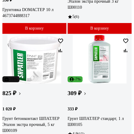
530 ₽
Эталон экстра прочный 3 кг
Ш00110
Грунтовка DОМАСТЕР 10 л
4673744888317
5
(6)
В корзину
В корзину
-19%
-7%
825 ₽
309 ₽
1 020 ₽
333 ₽
Грунт бетонконтакт ШПАТЛЕР
Грунт ШПАТЛЕР стандарт, 1 л
Эталон экстра прочный, 5 кг
Ш00105
Ш00109
4.9
(15)