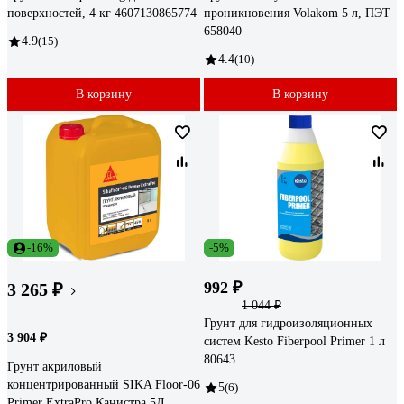
поверхностей, 4 кг 4607130865774
проникновения Volakom 5 л, ПЭТ
658040
4.9
(15)
4.4
(10)
В корзину
В корзину
-16%
-5%
992 ₽
3 265 ₽
1 044 ₽
Грунт для гидроизоляционных
3 904 ₽
систем Kesto Fiberpool Primer 1 л
80643
Грунт акриловый
концентрированный SIKA Floor-06
5
(6)
Primer ExtraPro Канистра 5Л