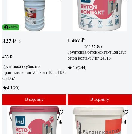
-28%
1 467 ₽
327 ₽
209.57 ₽/л
Грунтовка бетонконтакт Bergauf
455 ₽
beton kontakt 7 кг 24513
Грунтовка глубокого
4.9
(144)
проникновения Volakom 10 л, ПЭТ
658057
4.1
(29)
В корзину
В корзину