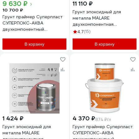
9 630 ₽
11 110 ₽
10 700 ₽
Грунт эпоксидный для
Грунт праймер Суперпласт
металла MALARE
СУПЕРПОКС-АКВА
двухкомпонентная
двухкомпонентный
грунтовка антикоррозионная
(15)
4.7
водоэмульсионный 10 кг
высокопрочная, серый RAL
4687207523936
7040, 10 кг + 1 кг
В корзину
В корзину
отвердитель 4610362815486
ЭГМЕТ7040Г1000
1 424 ₽
4 370 ₽
874 ₽/л
Грунт эпоксидный для
Грунт праймер Суперпласт
металла MALARE
СУПЕРПОКС-АКВА