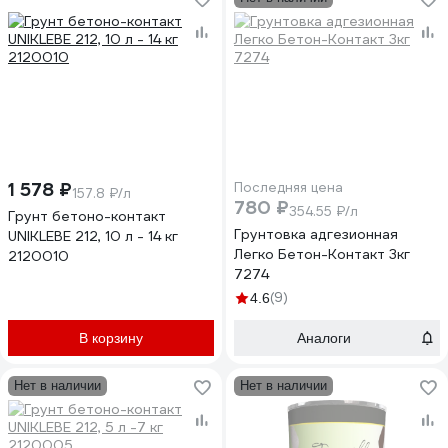
отвердитель 4610362815493
отвердитель
ЭГМЕТ7040Г1800
4610362815509
ЭГМЕТ7040Г0250
1 578 ₽
Последняя цена
157.8 ₽/л
780 ₽
354.55 ₽/л
Грунт бетоно-контакт
Грунтовка адгезионная
UNIKLEBE 212, 10 л - 14 кг
Легко Бетон-Контакт 3кг
2120010
7274
(9)
4.6
В корзину
Аналоги
Нет в наличии
Нет в наличии