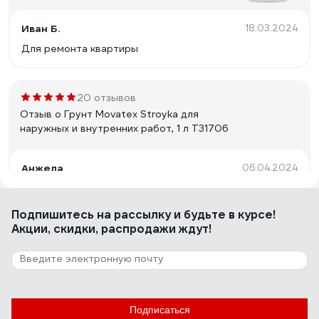
Иван Б.
18.03.2024
Для ремонта квартиры
20 отзывов
Отзыв о Грунт Movatex Stroyka для
наружных и внутренних работ, 1 л Т31706
Анжела
06.04.2024
Отлично создает поверхность под покраску
акриловой водоимульсионкой и под поклейку
Подпишитесь
на рассылку
и будьте в курсе!
виниловых обоев на бетоне и дереве, годиться для
Акции, скидки, распродажи ждут!
реставрационных работ на старой побелке на
потолке. Так же этой грунтовкой покрывала
поверхность окрашенную давно масляной краской и
31 отзыв
красила акриловой краской.
Отзыв о Грунтовка под обои Farbitex
PROF акриловая, укрывающая, белая, 12 кг
4300012075
Подписаться