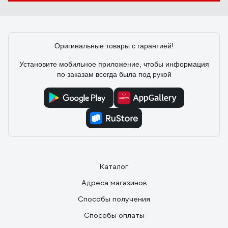
Юрий
18.02.2025
Хорошая, действительно укрывающая, кипельно
белая грунтовка. То что нужно когда нужно скрыть
Оригинальные товары с гарантией!
разную пятнистость стен. Немного густоватая
консистенция. Добавил 0,5 воды на 12 кг. Наносил
Установите мобильное приложение, чтобы информация
валиком... Хватило на комнату 16 м. и прихожую 7 м.
по заказам всегда была под рукой
Рекомендую.
Каталог
Адреса магазинов
Способы получения
Способы оплаты