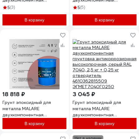
двухкомпонентная
двухкомпонентный
грунтовка антикоррозионная
водоэмульсионный 4 кг
(3)
(5)
5
5
высокопрочная, серый RAL
4687207523929
7040, 1 кг + 0,1 кг
В корзину
В корзину
отвердитель 4610362815479
ЭГМЕТ7040Г0100
18 818 ₽
3 045 ₽
Грунт эпоксидный для
Грунт эпоксидный для
металла MALARE
металла MALARE
двухкомпонентная
двухкомпонентная
грунтовка антикоррозионная
грунтовка антикоррозионная
В корзину
В корзину
высокопрочная, серый RAL
высокопрочная, серый RAL
7040, 18 кг + 1,8 кг
7040, 2,5 кг + 0,25 кг
Нет в наличии