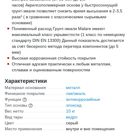
часов) Акрилсополимерная основа у быстросохнущей
грунт-эмали позволяет снизить время высыхания в 2-3,5
раза* ( в сравнение с классическими сырьевыми
основами)
Пониженный расход Грунт-эмали Malare имеют
максимальный класс укрывистости (1 класс по немецкому
стандарту DIN EN 13300) Данный показатель достигается
за счёт бисерного метода перетира компонентов (до 5
мкм)
Высокая коррозионная стойкость покрытия
Отличная адгезия практически к любым металлам,
сплавам и оцинкованным поверхностям
Характеристики
Материал основания
металл
Финишное покрытие
лак/эмаль
Функции
антикоррозийные
Тип основы
эпоксид
Вес нетто
10 кг
Вид тары
ведро
Цвет
серый
Место применения
внутри и вне помещения