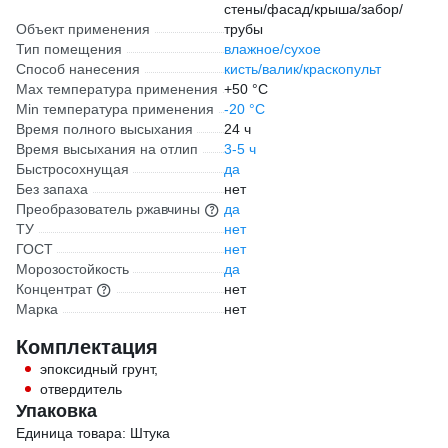
стены/фасад/крыша/забор/
Объект применения
трубы
Тип помещения
влажное/сухое
Способ нанесения
кисть/валик/краскопульт
Max температура применения
+50 °С
Min температура применения
-20 °С
Время полного высыхания
24 ч
Время высыхания на отлип
3-5 ч
Быстросохнущая
да
Без запаха
нет
Преобразователь ржавчины
да
ТУ
нет
ГОСТ
нет
Морозостойкость
да
Концентрат
нет
Марка
нет
Комплектация
эпоксидный грунт,
отвердитель
Упаковка
Единица товара: Штука