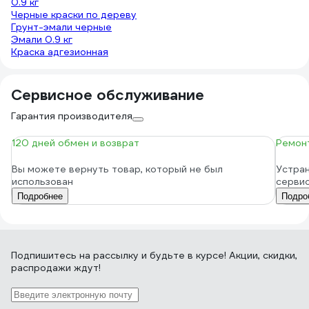
0.9 кг
Черные краски по дереву
Грунт-эмали черные
Эмали 0.9 кг
Краска адгезионная
Сервисное обслуживание
Гарантия производителя
120 дней обмен и возврат
Ремонт
Вы можете вернуть товар, который не был
Устран
использован
серви
Подробнее
Подро
Подпишитесь
на рассылку
и будьте в курсе! Акции, скидки,
распродажи ждут!