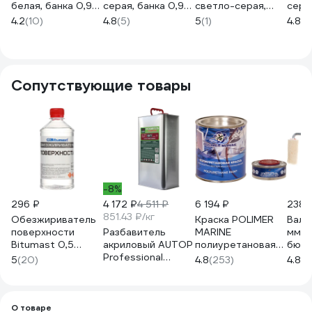
белая, банка 0,9
серая, банка 0,9
светло-серая,
серая
кг
кг 4690417014101
банка 0,9 кг
469
4.2
(10)
4.8
(5)
5
(1)
4.8
(5
4607023394305
4607023391144
Сопутствующие товары
-8%
296 ₽
4 172 ₽
4 511 ₽
6 194 ₽
238 
851.43 ₽/кг
Обезжириватель
Краска POLIMER
Вали
поверхности
Разбавитель
MARINE
мм, d
Bitumast 0,5
акриловый AUTOP
полиуретановая
бюге
л/0,35 кг
Professional
двухкомпонентная
5 мм
5
(20)
4.8
(253)
4.8
(5
4607952901131
50/77,
2К синяя
стан
стандартный,
полуглянцевая 1 кг
903
банка 5.0 л ATP-
1КППГсн
TRM50/77-5
О товаре