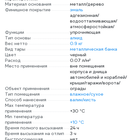
Материал основания
металл/дерево
Финишное покрытие
эмаль
адгезионная/
водоотталкивающая/
атмосферостойкая/
Функции
упрочняющая
Тип основы
алкид
Вес нетто
0.9 кг
Вид тары
металлическая банка
Цвет
черный
Расход
0.07 л/м²
Место применения
вне помещения
корпуса и днища
автомобилей и кораблей/
крыши/гаражи/ворота/
Объект применения
ограды
Тип помещения
влажное/сухое
Способ нанесения
валик/кисть
Max температура
применения
+30 °С
Min температура
применения
+10 °С
Время полного высыхания
24 ч
Время высыхания на отлип
3 ч
Быстросохнущая
нет