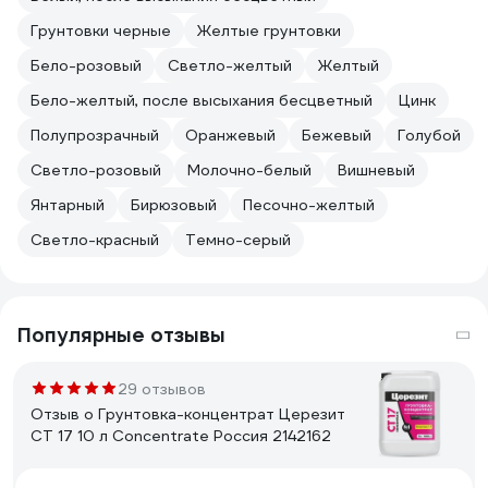
Грунтовки чeрные
Жeлтые грунтовки
Бело-розовый
Светло-желтый
Желтый
Бело-желтый, после высыхания бесцветный
Цинк
Полупрозрачный
Оранжевый
Бежевый
Голубой
Светло-розовый
Молочно-белый
Вишневый
Янтарный
Бирюзовый
Песочно-желтый
Светло-красный
Темно-серый
Популярные отзывы
29 отзывов
Отзыв о Грунтовка-концентрат Церезит
CT 17 10 л Concentrate Россия 2142162