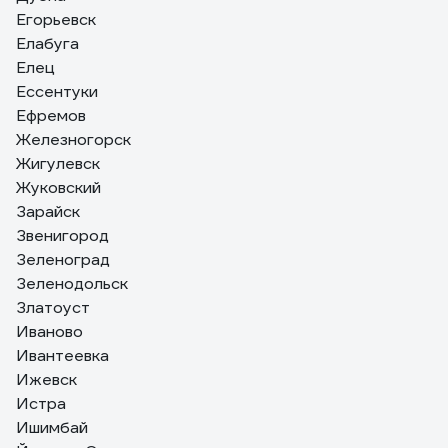
Егорьевск
Елабуга
Елец
Ессентуки
Ефремов
Железногорск
Жигулевск
Жуковский
Зарайск
Звенигород
Зеленоград
Зеленодольск
Златоуст
Иваново
Ивантеевка
Ижевск
Истра
Ишимбай