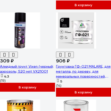
антикоррозионная
В корзину
высокопрочная, черный, 18 кг +
2.25 кг отвердитель
4660504735905
ЭГМЕТ9005Г1800
309 ₽
906 ₽
Алкидный грунт Vixen (черный;
Грунтовка ГФ-021 MALARE, для
аэрозоль; 520 мл) VX21001
металла, по дереву, для
4.3
минеральных поверхностей,
(19)
RAL 9005, черный, глянцевая, 1
5
(14)
кг ГГФ0219005Г0100
В корзину
В корзину