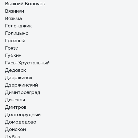
Вышний Волочек
Вязники
Вязьма
Геленджик
Голицыно
Грозный
Грязи
Губкин
Гусь-Хрустальный
Дедовск
Дзержинск
Дзержинский
Димитровград
Динская
Дмитров
Долгопрудный
Домодедово
Донской
Дубна