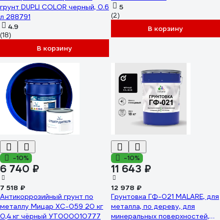
грунт DUPLI COLOR черный, 0.6
5
(2)
л 288791
4.9
В корзину
(18)
В корзину
-10%
-10%
6 740 ₽
11 643 ₽
7 518 ₽
12 978 ₽
Антикоррозийный грунт по
Грунтовка ГФ-021 MALARE, для
металлу Мицар ХС-059 20 кг
металла, по дереву, для
0,4 кг чёрный УТ000010777
минеральных поверхностей,