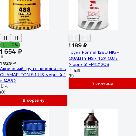
1 189 ₽
-10%
1 654 ₽
Грунт Formel 1290 HIGH
QUALITY HS 4:1 2K 0,8 л
1 829 ₽
(черный) FM121208
Акриловый грунт-наполнитель
4.8
CHAMAELEON 5:1, HS, черный, 1
(6)
л 14882
В корзину
5
(8)
В корзину