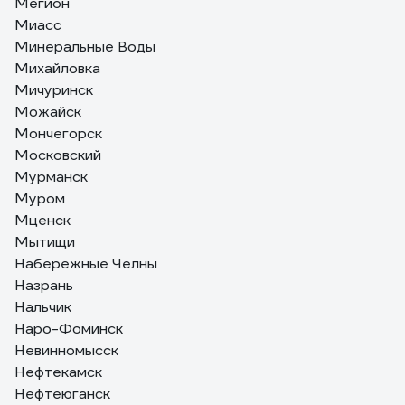
Мегион
Миасс
Минеральные Воды
Михайловка
Мичуринск
Можайск
Мончегорск
Московский
Мурманск
Муром
Мценск
Мытищи
Набережные Челны
Назрань
Нальчик
Наро-Фоминск
Невинномысск
Нефтекамск
Нефтеюганск