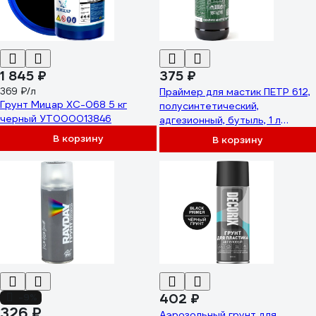
1 845 ₽
375 ₽
369 ₽/л
Праймер для мастик ПЕТР 612,
Грунт Мицар ХС-068 5 кг
полусинтетический,
черный УТ000013846
адгезионный, бутыль, 1 л
612P1.0L
В корзину
В корзину
402 ₽
-9%
326 ₽
Аэрозольный грунт для