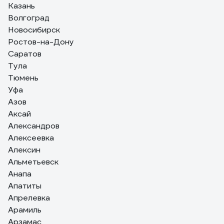
Казань
Хорошая, действительно укрывающая, кипельно
Волгоград
белая грунтовка. То что нужно когда нужно скрыть
Новосибирск
разную пятнистость стен. Немного густоватая
консистенция. Добавил 0,5 воды на 12 кг. Наносил
Ростов-на-Дону
валиком... Хватило на комнату 16 м. и прихожую 7 м.
Саратов
Рекомендую.
Тула
Тюмень
Уфа
Азов
Аксай
Александров
Алексеевка
Алексин
Альметьевск
Анапа
Апатиты
Апрелевка
Арамиль
Арзамас