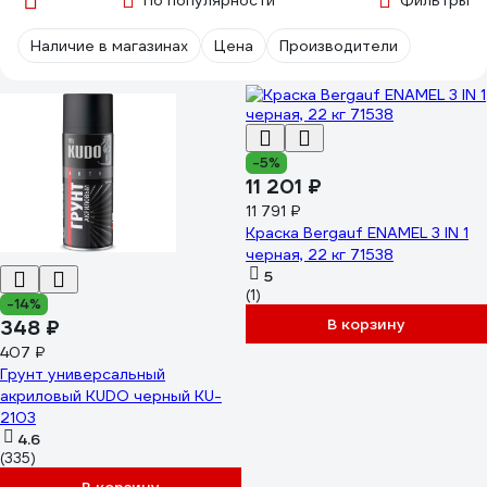
По популярности
Фильтры
Наличие в магазинах
Цена
Производители
-5%
11 201 ₽
11 791 ₽
Краска Bergauf ENAMEL 3 IN 1
черная, 22 кг 71538
5
(1)
-14%
В корзину
348 ₽
407 ₽
Грунт универсальный
акриловый KUDO черный KU-
2103
4.6
(335)