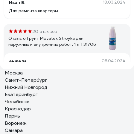
Иван Б.
18.03.2024
Для ремонта квартиры
20 отзывов
Отзыв о Грунт Movatex Stroyka для
наружных и внутренних работ, 1 л Т31706
Анжела
06.04.2024
Отлично создает поверхность под покраску
Москва
акриловой водоимульсионкой и под поклейку
Санкт-Петербург
виниловых обоев на бетоне и дереве, годиться для
Нижний Новгород
реставрационных работ на старой побелке на
потолке. Так же этой грунтовкой покрывала
Екатеринбург
поверхность окрашенную давно масляной краской и
Челябинск
31 отзыв
красила акриловой краской.
Краснодар
Отзыв о Грунтовка под обои Farbitex
PROF акриловая, укрывающая, белая, 12 кг
Пермь
4300012075
Воронеж
Самара
Юрий
18.02.2025