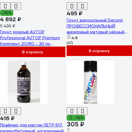
495 ₽
-10%
4 892 ₽
Грунт аэрозольный Decorix
5 436 ₽
ПРОФЕССИОНАЛЬНЫЙ
Грунт мокрый AUTOP
акриловый матовый чёрный,
Professional AUTOP Premium
650 мл 0140-02 DX
4.9
(41)
Комплект 20/80 - 2K по
мокрому+отв.-черный-Банка,
В корзину
В корзину
1,0л+0,5л ATP-PR20/80-1/P2-C
416 ₽
-12%
305 ₽
Праймер для мастик ПЕТР 617,
резинобитумный, адгезионный,