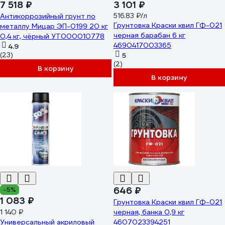
7 518 ₽
3 101 ₽
Антикоррозийный грунт по
516.83 ₽/л
Грунтовка Краски квил ГФ-021
металлу Мицар ЭП-0199 20 кг
черная барабан 6 кг
0,4 кг, чёрный УТ000010778
4690417003365
4.9
(23)
5
(2)
В корзину
В корзину
646 ₽
-5%
1 083 ₽
Грунтовка Краски квил ГФ-021
1 140 ₽
черная, банка 0,9 кг
Универсальный акриловый
4607023394251