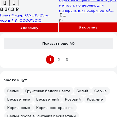
Грунтовка ГФ-021 MALARE, для
металла, по дереву, для
8 343 ₽
минеральных поверхностей,
Грунт Мицар ХС-010 25 кг,
RAL 9005, черный, матовая,
4
черный УТ000013010
(1)
12,5 кг ГГФ0219005М1250
В корзину
В корзину
Показать еще 40
1
2
3
Часто ищут
Белые
Грунтовки белого цвета
Белый
Серые
Бесцветные
Бесцветный
Розовый
Красные
Коричневые
Коричнево-красные
Белый, после высыхания бесцветный