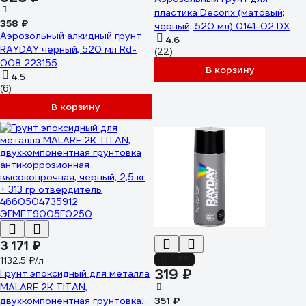
пластика Decorix (матовый;
358 ₽
чёрный; 520 мл) 0141-02 DX
Аэрозольный алкидный грунт
4.6
RAYDAY черный, 520 мл Rd-
(22)
008 223155
В корзину
4.5
(6)
В корзину
3 171 ₽
-9%
1132.5 ₽/л
319 ₽
Грунт эпоксидный для металла
MALARE 2К TITAN,
двухкомпонентная грунтовка
351 ₽