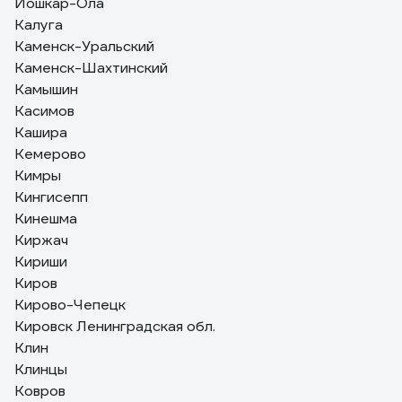
Йошкар-Ола
Калуга
Каменск-Уральский
Каменск-Шахтинский
Камышин
Касимов
Кашира
Кемерово
Кимры
Кингисепп
Кинешма
Киржач
Кириши
Киров
Кирово-Чепецк
Кировск Ленинградская обл.
Клин
Клинцы
Ковров