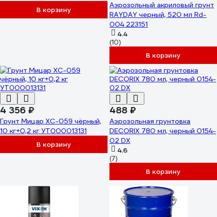
Аэрозольный акриловый грунт
антикоррозионная
В корзину
RAYDAY черный, 520 мл Rd-
высокопрочная, черный, 2,5 кг
004 223151
+ 313 гр отвердитель
4.4
4660504735912
(10)
ЭГМЕТ9005Г0250
В корзину
4 356 ₽
488 ₽
Грунт Мицар ХС-059 чёрный,
Аэрозольная грунтовка
10 кг+0,2 кг УТ000013131
DECORIX 780 мл, черный 0154-
02 DX
В корзину
4.6
(7)
В корзину