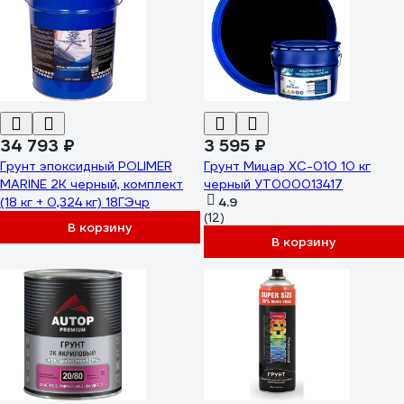
ЭГМЕТ9005Г1000
34 793 ₽
3 595 ₽
Грунт эпоксидный POLIMER
Грунт Мицар ХС-010 10 кг
MARINE 2К черный, комплект
черный УТ000013417
(18 кг + 0,324 кг) 18ГЭчр
4.9
(12)
В корзину
В корзину