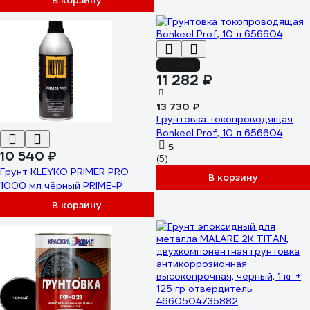
В корзину
-18%
11 282 ₽
13 730 ₽
Грунтовка токопроводящая
Bonkeel Prof, 10 л 656604
5
10 540 ₽
(5)
Грунт KLEYKO PRIMER PRO
В корзину
1000 мл чёрный PRIME-P
В корзину