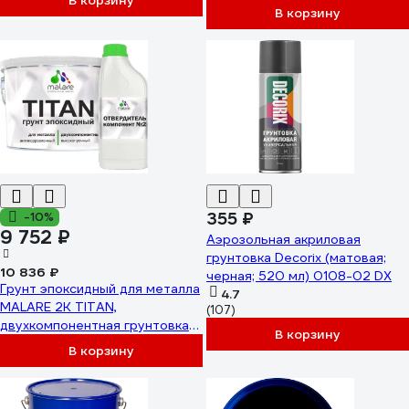
В корзину
В корзину
355 ₽
-10%
9 752 ₽
Аэрозольная акриловая
грунтовка Decorix (матовая;
10 836 ₽
черная; 520 мл) 0108-02 DX
Грунт эпоксидный для металла
4.7
MALARE 2К TITAN,
(107)
двухкомпонентная грунтовка
В корзину
антикоррозионная
В корзину
высокопрочная, черный, 10 кг +
1.25 кг отвердитель
4660504735899