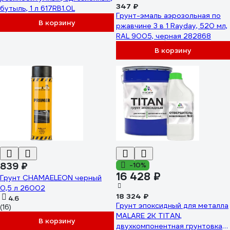
347 ₽
бутыль, 1 л 617RB1.0L
Грунт-эмаль аэрозольная по
В корзину
ржавчине 3 в 1 Rayday, 520 мл,
RAL 9005, черная 282868
В корзину
839 ₽
-10%
16 428 ₽
Грунт CHAMAELEON черный
0,5 л 26002
18 324 ₽
4.6
Грунт эпоксидный для металла
(16)
MALARE 2К TITAN,
В корзину
двухкомпонентная грунтовка