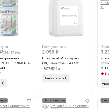
 цена
Последняя цена
Посл
 ₽
2 050 ₽
3 2
2861.17 ₽/л
я грунтовка
Праймер-ПМ Химтраст
Конц
EPOXOL PRIMER A
(1К)_канистра 3 кг 6531
пори
500
MITT
39735594
пигме
1
(1
10
Подписаться
Ана
ичии
Нет в наличии
Нет 