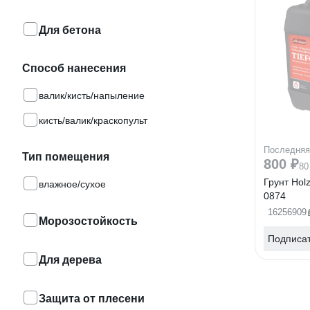
Для бетона
Способ нанесения
валик/кисть/напыление
кисть/валик/краскопульт
Последняя
Тип помещения
800 ₽
80
Грунт Holz
влажное/сухое
0874
16256909
Морозостойкость
Подписа
Для дерева
Защита от плесени