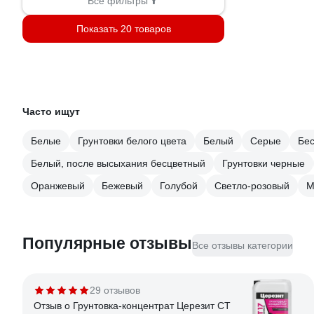
Все фильтры
Показать 20 товаров
Часто ищут
Белые
Грунтовки белого цвета
Белый
Серые
Бе
Белый, после высыхания бесцветный
Грунтовки чeрные
Оранжевый
Бежевый
Голубой
Светло-розовый
М
Популярные отзывы
Все отзывы категории
29 отзывов
Отзыв о Грунтовка-концентрат Церезит CT