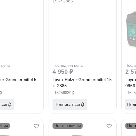
 цена
Последняя цена
Посл
₽
4 950 ₽
2 5
er Grundiermittel 5
Грунт Holzer Grundiermittel 15
Грунт
кг 2885
0966
16256839
1625
ться
Подписаться
Под
ичии
Нет в наличии
Нет 