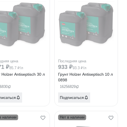
едняя цена
Последняя цена
71 ₽
933 ₽
85.7 ₽/л
93.3 ₽/л
 Holzer Antiseptisch 30 л
Грунт Holzer Antiseptisch 10 л
0898
6830
16256829
писаться
Подписаться
в наличии
Нет в наличии