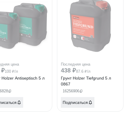
едняя цена
Последняя цена
 ₽
438 ₽
100 ₽/л
87.6 ₽/л
 Holzer Antiseptisch 5 л
Грунт Holzer Tiefgrund 5 л
0867
6828
16256906
писаться
Подписаться