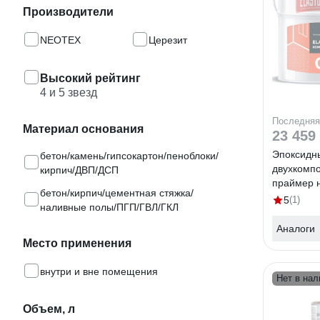
Производители
NEOTEX
Церезит
Высокий рейтинг
4 и 5 звезд
Последняя
Материал основания
23 459
Эпоксидн
бетон/камень/гипсокартон/пеноблоки/
двухкомпо
кирпич/ДВП/ДСП
праймер н
бетон/кирпич/цементная стяжка/
растворит
5
(1)
наливные полы/ПГП/ГВЛ/ГКЛ
Systems E
200158
Аналоги
Место применения
внутри и вне помещения
Нет в нал
Объем, л