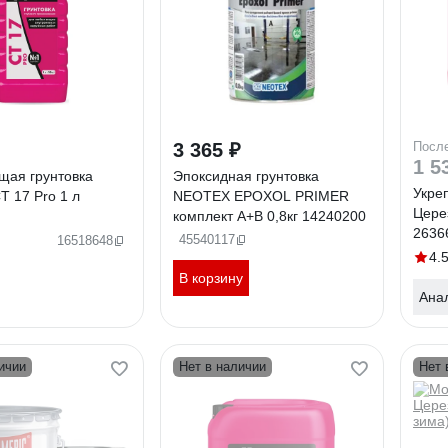
3 365 ₽
Посл
1 5
щая грунтовка
Эпоксидная грунтовка
Укре
T 17 Pro 1 л
NEOTEX EPOXOL PRIMER
Цере
комплект A+В 0,8кг 14240200
2636
45540117
16518648
4.
В корзину
Ана
ичии
Нет в наличии
Нет 