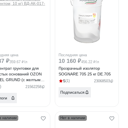
едняя цена
Последняя цена
37 ₽
10 160 ₽
359.67 ₽/л
456.22 ₽/л
ентрат грунтовки для
Прозрачный изолятор
стых оснований OZON
SOGNARE 705 25 кг DE.705
EL GRUND (с желтым
5
(1)
23068503
нтом; 10 кг) ВД-АК-017-
)
21562258
Подписаться
логи
в наличии
Нет в наличии