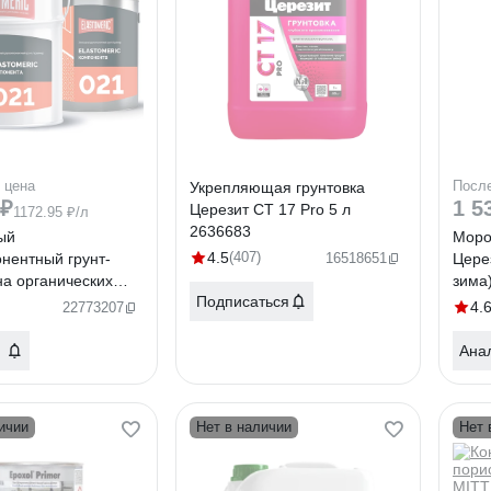
 цена
Посл
Укрепляющая грунтовка
 ₽
1 5
Церезит CT 17 Pro 5 л
1172.95 ₽/л
2636683
ый
Моро
4.5
(407)
нентный грунт-
16518651
Церез
а органических
зима
Подписаться
елях Elastomeric
4.
22773207
lastomeric 021
Ана
ичии
Нет в наличии
Нет 