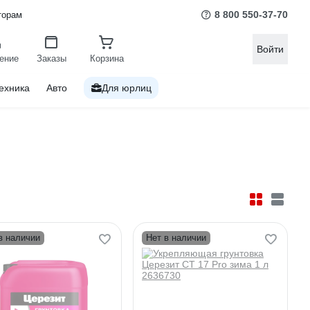
8 800 550-37-70
торам
Войти
ение
Заказы
Корзина
ехника
Авто
Для юрлиц
в наличии
Нет в наличии