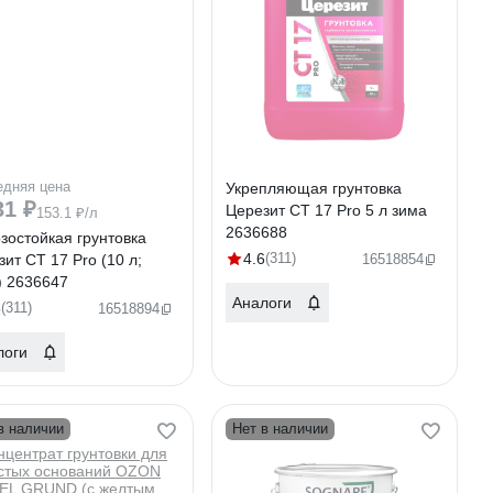
едняя цена
Укрепляющая грунтовка
31 ₽
Церезит CT 17 Pro 5 л зима
153.1 ₽/л
2636688
зостойкая грунтовка
4.6
(311)
ит CT 17 Pro (10 л;
16518854
) 2636647
Аналоги
6
(311)
16518894
логи
в наличии
Нет в наличии