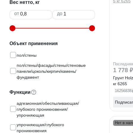
Вес нетто, кг
от
до
Объект применения
пол/стены
Последняя
пол/стены/фасады/стены/стеновые
1 778 
панели/цоколь/кирпич/камень/
фундамент
Грунт Holz
кг 6265
16256838
Функции
Подписа
адгезионная/обеспыливающая/
глубокого проникновения/
упрочняющая
Нет в нал
упрочняющая/глубокого
проникновения