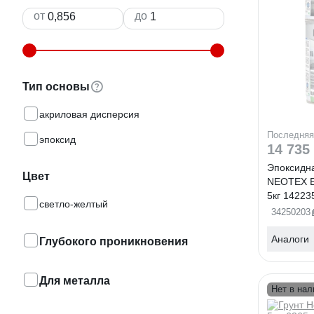
от
до
Тип основы
акриловая дисперсия
Последняя
эпоксид
14 735
Эпоксидна
Цвет
NEOTEX 
5кг 14223
светло-желтый
34250203
Аналоги
Глубокого проникновения
Для металла
Нет в нал