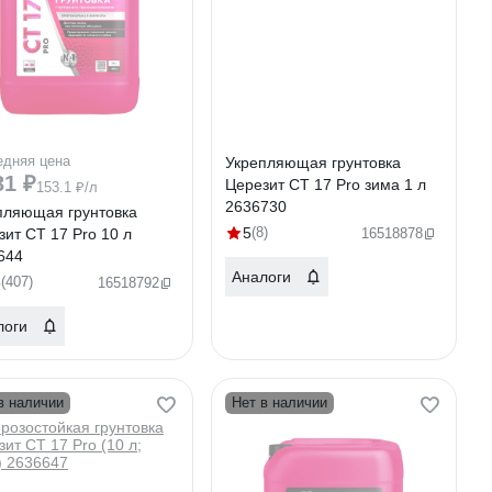
едняя цена
Укрепляющая грунтовка
31 ₽
Церезит CT 17 Pro зима 1 л
153.1 ₽/л
2636730
пляющая грунтовка
5
(8)
зит CT 17 Pro 10 л
16518878
644
Аналоги
5
(407)
16518792
логи
в наличии
Нет в наличии