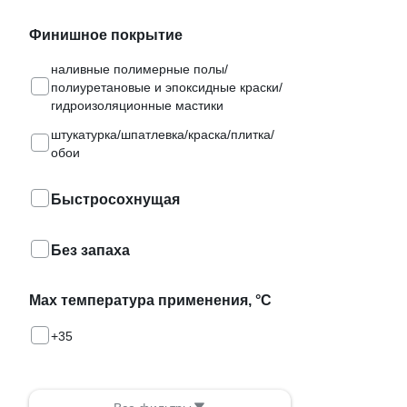
Финишное покрытие
наливные полимерные полы/
полиуретановые и эпоксидные краски/
гидроизоляционные мастики
штукатурка/шпатлевка/краска/плитка/
обои
Быстросохнущая
Без запаха
Max температура применения, °С
+35