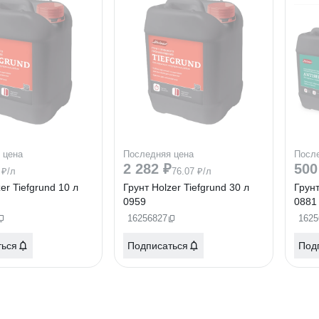
 цена
Последняя цена
Посл
2 282 ₽
500
 ₽/л
76.07 ₽/л
er Tiefgrund 10 л
Грунт Holzer Tiefgrund 30 л
Грунт
0959
0881
16256827
1625
ться
Подписаться
Под