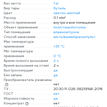
Вес нетто
1 кг
Вид тары
бутыль
Цвет
светло-желтый
Расход
0.1 л/м²
Место применения
внутри и вне помещения
Объект применения
пол/стены/потолок
Тип помещения
влажное/сухое
Способ нанесения
кисть/валик/краскопульт
Max температура
применения
+35 °С
Min температура
применения
0 °С
Время полного высыхания
2 ч
Время высыхания на отлип
2 ч
Быстросохнущая
да
Без запаха
да
Преобразователь ржавчины
нет
ТУ
20.30.11-026-58239148-2018
ГОСТ
нет
Морозостойкость
да
Концентрат
нет