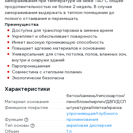
замораживания при температуре не ниже –40°C общей
продолжительностью не более 2 недель. В случае
замораживания выдержать в теплом помещении до
полного оттаивания и перемешать.
Преимущества
Доступна для транспортировки в зимнее время
Укрепляет и обеспыливает поверхность
Имеет высокую проникающую способность
Повышает адгезию материалов к основанию
Универсальная: для стен, потолка, полов, влажных зон,
внутри и снаружи зданий
Паропроницаемая
Совместима с «теплыми полами»
Экологически безопасна
Характеристики
бетон/камень/гипсокартон/
Материал основания
пеноблоки/кирпич/ДВП/ДСП
Финишное покрытие
штукатурка/плитка/краска
упрочняющая/глубокого
Функции
проникновения
Тип основы
акриловая дисперсия
Объем
1 л