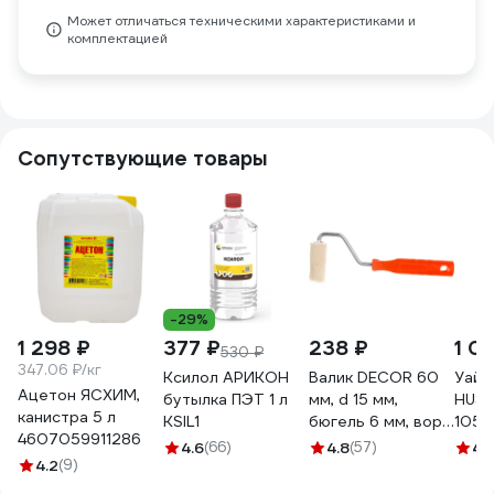
Может отличаться техническими характеристиками и
комплектацией
Сопутствующие товары
-29%
1 298 ₽
377 ₽
238 ₽
1 0
530 ₽
347.06 ₽/кг
Ксилол АРИКОН
Валик DECOR 60
Уайт
Ацетон ЯСХИМ,
бутылка ПЭТ 1 л
мм, d 15 мм,
HUSK
канистра 5 л
KSIL1
бюгель 6 мм, ворс
1050
4607059911286
5 мм, велюр, ручка
высо
4.6
(66)
4.8
(57)
4.
4.2
(9)
стандарт mini
1 л 
903-3060