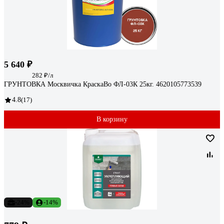
5 640 ₽
282 ₽/л
ГРУНТОВКА Москвичка КраскаВо ФЛ-03К 25кг. 4620105773539
4.8
(17)
В корзину
-24%
-14%