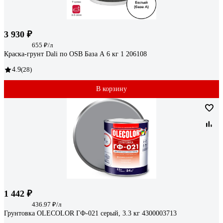
3 930 ₽
655 ₽/л
Краска-грунт Dali по OSB База А 6 кг 1 206108
4.9
(28)
В корзину
1 442 ₽
436.97 ₽/л
Грунтовка OLECOLOR ГФ-021 серый, 3.3 кг 4300003713