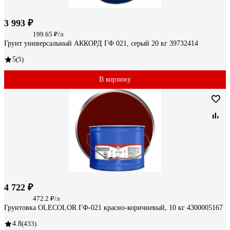
3 993 ₽
199.65 ₽/л
Грунт универсальный АККОРД ГФ 021, серый 20 кг 39732414
5
(5)
В корзину
4 722 ₽
472.2 ₽/л
Грунтовка OLECOLOR ГФ-021 красно-коричневый, 10 кг 4300005167
4.8
(433)