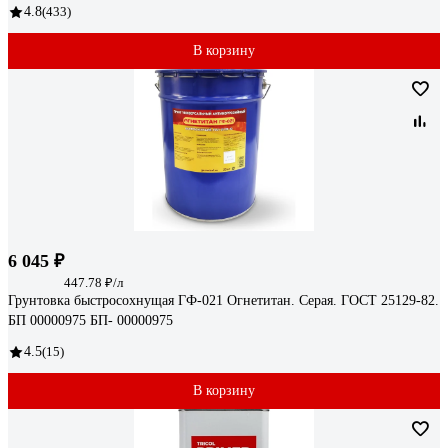
4.8
(433)
В корзину
6 045 ₽
447.78 ₽/л
Грунтовка быстросохнущая ГФ-021 Огнетитан. Серая. ГОСТ 25129-82.
БП 00000975 БП- 00000975
4.5
(15)
В корзину