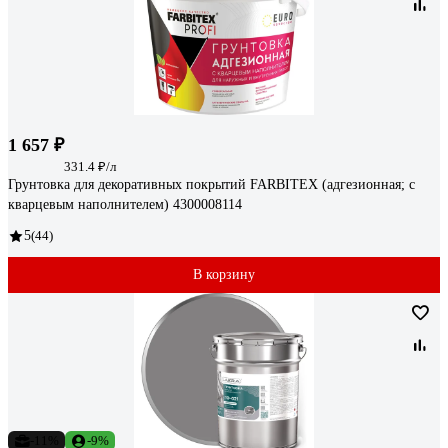
1 657 ₽
331.4 ₽/л
Грунтовка для декоративных покрытий FARBITEX (адгезионная; с
кварцевым наполнителем) 4300008114
5
(44)
В корзину
-11%
-9%