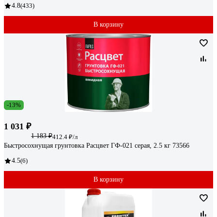
4.8
(433)
В корзину
-13%
1 031 ₽
1 183 ₽
412.4 ₽/л
Быстросохнущая грунтовка Расцвет ГФ-021 серая, 2.5 кг 73566
4.5
(6)
В корзину