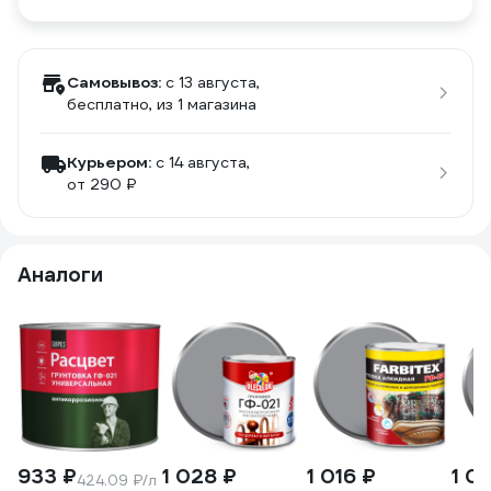
Самовывоз:
c 13 августа,
бесплатно
, из 1 магазина
Курьером:
c 14 августа,
от 290 ₽
Аналоги
933 ₽
1 028 ₽
1 016 ₽
1 0
424.09 ₽/л