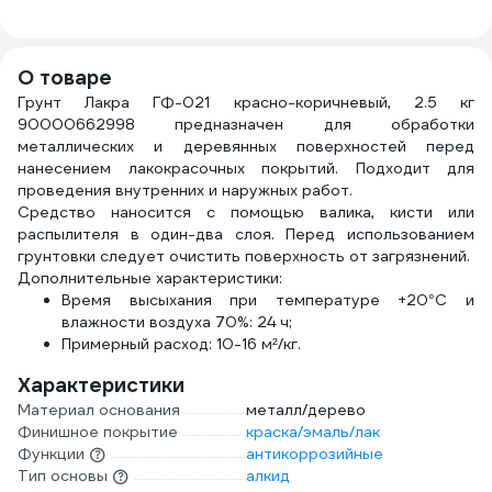
КАК5119003М0250
ЭК0
О товаре
Грунт Лакра ГФ-021 красно-коричневый, 2.5 кг
90000662998 предназначен для обработки
металлических и деревянных поверхностей перед
нанесением лакокрасочных покрытий. Подходит для
проведения внутренних и наружных работ.
Средство наносится с помощью валика, кисти или
распылителя в один-два слоя. Перед использованием
грунтовки следует очистить поверхность от загрязнений.
Дополнительные характеристики:
Время высыхания при температуре +20°С и
влажности воздуха 70%: 24 ч;
Примерный расход: 10-16 м²/кг.
Характеристики
Материал основания
металл/дерево
Финишное покрытие
краска/эмаль/лак
Функции
антикоррозийные
Тип основы
алкид