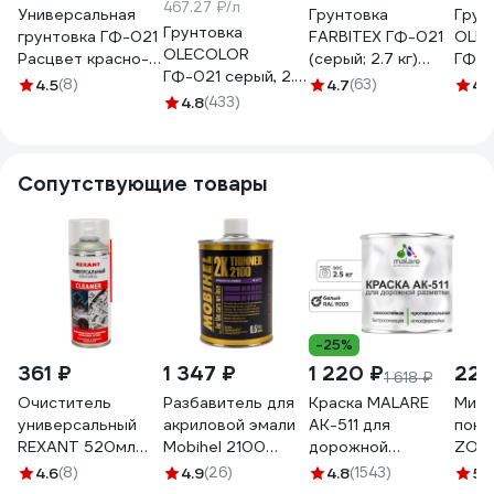
467.27 ₽/л
Универсальная
Грунтовка
Грун
Грунтовка
грунтовка ГФ-021
FARBITEX ГФ-021
OLE
OLECOLOR
Расцвет красно-
(серый; 2.7 кг)
ГФ-0
ГФ-021 серый, 2.2
коричневая, 2.2 кг
4300002080
корич
4.5
(8)
4.7
(63)
4.
кг 4300003712
4442
4.8
(433)
430
Сопутствующие товары
-25%
361 ₽
1 347 ₽
1 220 ₽
225
1 618 ₽
Очиститель
Разбавитель для
Краска MALARE
Мини
универсальный
акриловой эмали
АК-511 для
покр
REXANT 520мл
Mobihel 2100
дорожной
ZOLD
(400мл), аэрозоль
(банка; 500 мл)
разметки, белая
с руч
4.6
(8)
4.9
(26)
4.8
(1543)
5
(
85-0002
41672151
2,5 кг
мм Z