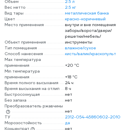
Объем
2.5 л
Вес нетто
2.5 кг
Вид тары
металлическая банка
Цвет
красно-коричневый
Место применения
внутри и вне помещения
заборы/ворота/двери/
решетки/мебель/
Объект применения
инструменты
Тип помещения
влажное/сухое
Способ нанесения
кисть/валик/краскопульт
Max температура
применения
+20 °С
Min температура
применения
+18 °С
Время полного высыхания
24 ч
Время высыхания на отлип
8 ч
Быстросохнущая
нет
Без запаха
нет
Преобразователь ржавчины
нет
ТУ
2312-054-45860602-2010
Морозостойкость
да
Концентрат
нет