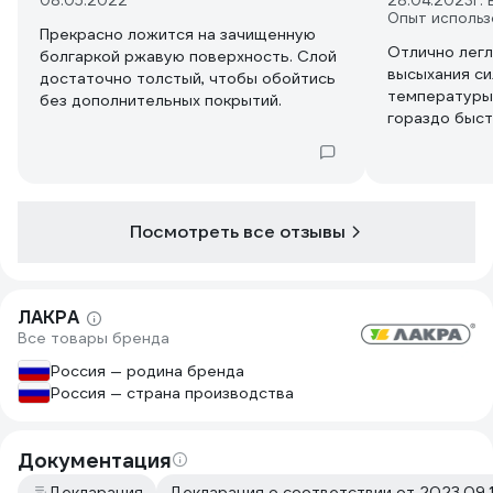
08.05.2022
28.04.2023
г.
Опыт использ
Прекрасно ложится на зачищенную
Отлично легл
болгаркой ржавую поверхность. Слой
высыхания си
достаточно толстый, чтобы обойтись
температуры.
без дополнительных покрытий.
гораздо быст
Посмотреть все отзывы
ЛАКРА
Все товары бренда
Россия — родина бренда
Россия — страна производства
Документация
Декларация
Декларация о соответствии от 2023.09.