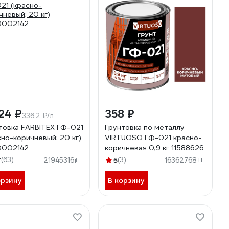
24 ₽
358 ₽
336.2 ₽/л
товка FARBITEX ГФ-021
Грунтовка по металлу
сно-коричневый; 20 кг)
VIRTUOSO ГФ-021 красно-
0002142
коричневая 0,9 кг 11588626
7
(63)
5
(3)
21945316
16362768
орзину
В корзину