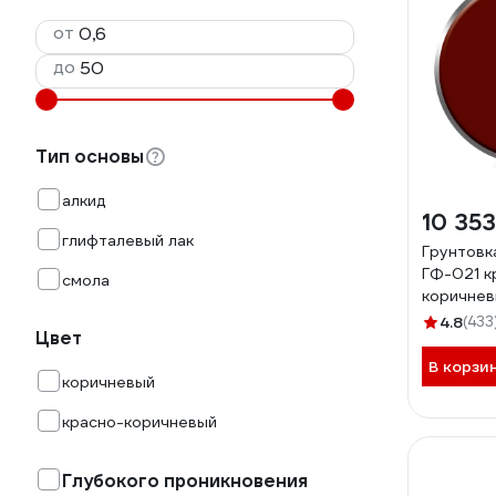
от
до
Тип основы
алкид
10 353
глифталевый лак
Грунтов
ГФ-021 к
смола
коричневы
4300003
4.8
(433
Цвет
В корзи
коричневый
красно-коричневый
Глубокого проникновения