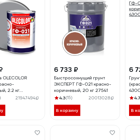
₽
6 733 ₽
6 7
ка OLECOLOR
Быстросохнущий грунт
Грун
расно-
ЭКСПЕРТ ГФ-021 красно-
(кра
й, 2.2 кг
коричневый, 20 кг 27541
430
3708
)
4.3
(15)
4.
21947494
20013028
ну
В корзину
В к