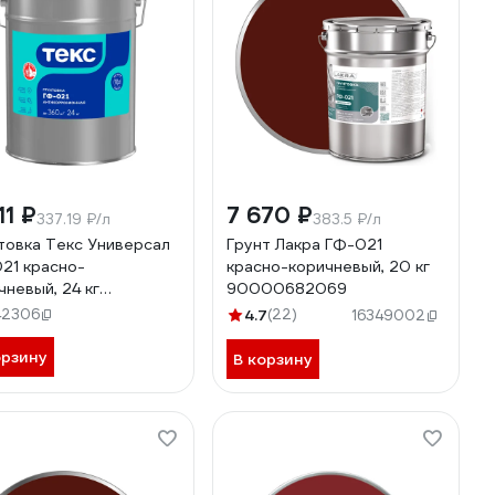
11 ₽
7 670 ₽
337.19 ₽/л
383.5 ₽/л
товка Текс Универсал
Грунт Лакра ГФ-021
21 красно-
красно-коричневый, 20 кг
чневый, 24 кг
90000682069
000269
42306
4.7
(22)
16349002
орзину
В корзину