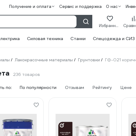
Получение и оплата
Сервис и поддержка
О нас
Инве
Избранное
лектрика
Силовая техника
Станки
Спецодежда и СИЗ
иалы
Лакокрасочные материалы
Грунтовки
ГФ-021 корич
/
/
/
ета
236 товаров
ь по:
По популярности
Отзывам
Рейтингу
Цене