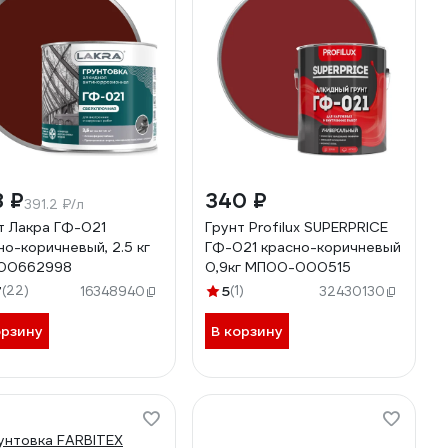
8 ₽
340 ₽
391.2 ₽/л
т Лакра ГФ-021
Грунт Profilux SUPERPRICE
но-коричневый, 2.5 кг
ГФ-021 красно-коричневый
00662998
0,9кг МП00-000515
7
(22)
5
(1)
16348940
32430130
орзину
В корзину