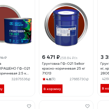
6 471 ₽
3 3
14 ₽
258.84 ₽/л
а
Грунтовка ГФ-021 Selkor
Грун
РАШЕНО ГФ-021
красно-коричневая 25 кг
кг, 
оричневая 2.5 к
71013
280
4.6
(9)
426
32875536
27665730
В к
ну
В корзину