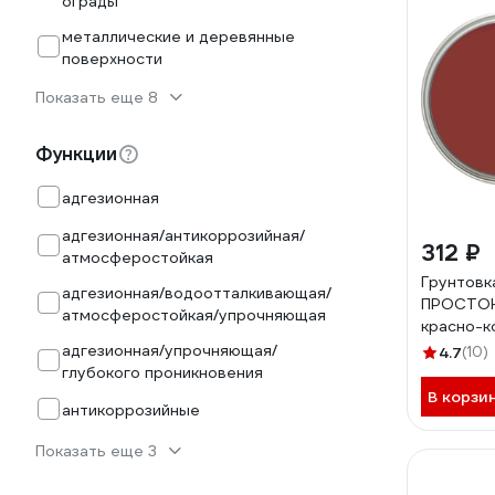
ограды
металлические и деревянные
поверхности
Показать еще 8
Функции
адгезионная
адгезионная/антикоррозийная/
312 ₽
атмосферостойкая
Грунтовк
адгезионная/водоотталкивающая/
ПРОСТОК
атмосферостойкая/упрочняющая
красно-к
81342
адгезионная/упрочняющая/
4.7
(10)
глубокого проникновения
В корзи
антикоррозийные
Показать еще 3