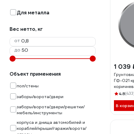
Для металла
Вес нетто, кг
от
до
1 039 
Объект применения
Грунтов
ГФ-021 к
пол/стены
коричневы
430000
4.8
(433
заборы/ворота/двери
В корзи
заборы/ворота/двери/решетки/
мебель/инструменты
корпуса и днища автомобилей и
кораблей/крыши/гаражи/ворота/