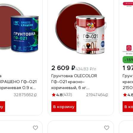
-15
2 609 ₽
1 9
434.83 ₽/л
а
Грунтовка OLECOLOR
Грун
РАШЕНО ГФ-021
ГФ-021 красно-
крас
оричневая 0.9 к
коричневый, 6 кг
2150
4300000068
4.8
(433)
4.
32875662
21947464
ну
В корзину
В к