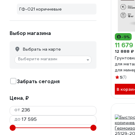
ГФ-021 коричневые
Выбор магазина
-9%
11 679
Выбрать на карте
12 888 ₽
Грунтовк
Выберите магазин
для метал
для мине
поверхно
5
(1)
Забрать сегодня
коричневы
кг ГГФ02
В корзи
Цена, ₽
от
до