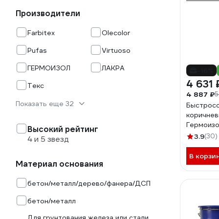
Производители
Farbitex
Olecolor
Pufas
Virtuoso
ГЕРМОИЗОЛ
ЛАКРА
-16%
4 631 
Текс
4 887 ₽
5
Показать еще 32
Быстросо
коричнев
Гермоиз
Высокий рейтинг
25129-2
3.9
(30)
4 и 5 звезд
В корзи
Материал основания
бетон/металл/дерево/фанера/ДСП
бетон/металл
Для грунтования железа или стали,