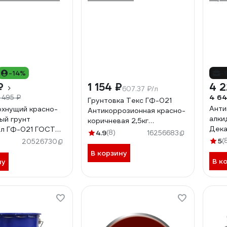
-14%
-
₽
1 154 ₽
4 2
607.37 ₽/л
4 64
 495 ₽
Грунтовка Текс ГФ-021
Анти
хнущий красно-
Антикоррозионная красно-
алки
ый грунт
коричневая 2,5кг
Дека
ол ГФ-021 ГОСТ
700000267
4.9
(8)
16256683
кори
020 БП-00001191
5
(
20526730
В корзину
В к
ну