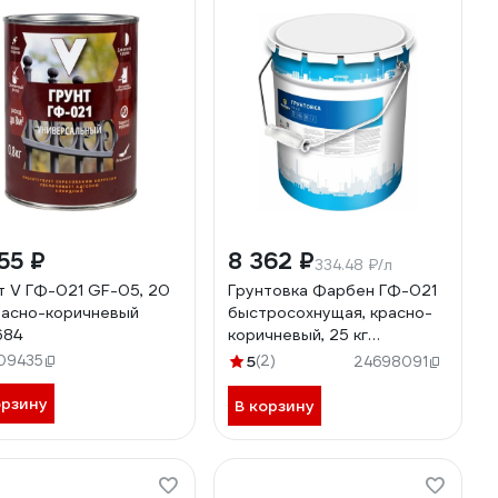
55 ₽
8 362 ₽
334.48 ₽/л
т V ГФ-021 GF-05, 20
Грунтовка Фарбен ГФ-021
красно-коричневый
быстросохнущая, красно-
684
коричневый, 25 кг
4300005911
09435
5
(2)
24698091
орзину
В корзину