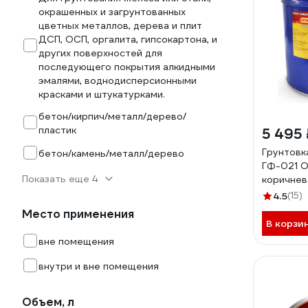
окрашенных и загрунтованных
цветных металлов, дерева и плит
ДСП, ОСП, оргалита, гипсокартона, и
других поверхностей для
последующего покрытия алкидными
эмалями, воднодисперсионными
красками и штукатурками.
бетон/кирпич/металл/дерево/
пластик
5 495 
Грунтовк
бетон/камень/металл/дерево
ГФ-021 О
Показать еще 4
коричнев
82. БП-
4.5
(15)
Место применения
В корзи
вне помещения
внутри и вне помещения
Объем, л