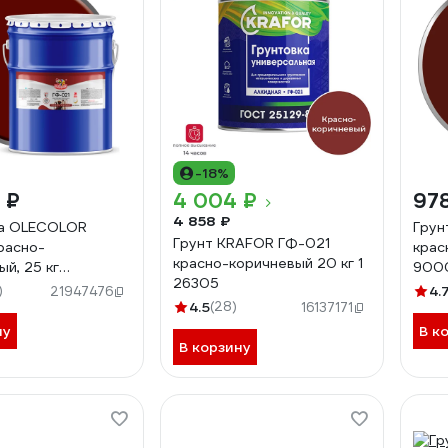
-18%
 ₽
4 004 ₽
97
4 858 ₽
ка OLECOLOR
Грун
Грунт KRAFOR ГФ-021
расно-
крас
красно-коричневый 20 кг 1
й, 25 кг
900
26305
710
)
4.
21947476
4.5
(28)
16137171
ну
В к
В корзину