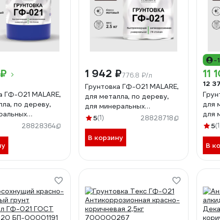
-
 ₽
1 942 ₽
11 
776.8 ₽/л
12 3
Грунтовка ГФ-021 MALARE,
а ГФ-021 MALARE,
Грун
для металла, по дереву,
ла, по дереву,
для 
для минеральных
ральных
для 
поверхностей, RAL 8017,
5
(1)
28828718
стей, RAL 8017,
пове
коричневый, матовая, 2,5 кг
5
(1
28828364
й, глянцевая, 18
кори
ГГФ0218017М0250
В корзину
18017Г1800
ГГФ
ну
В к