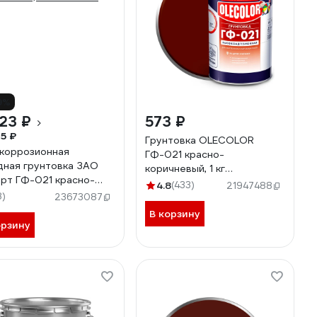
9%
23 ₽
573 ₽
5 ₽
Грунтовка OLECOLOR
коррозионная
ГФ-021 красно-
дная грунтовка ЗАО
коричневый, 1 кг
рт ГФ-021 красно-
4300003707
4.8
(433)
21947488
чневая, 20 кг 25683
8)
23673087
В корзину
орзину