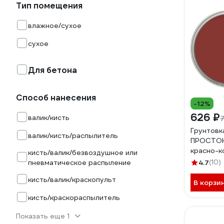
Тип помещения
влажное/сухое
сухое
Для бетона
Способ нанесения
-12%
626 ₽
валик/кисть
7
Грунтовк
валик/кисть/распылитель
ПРОСТОК
красно-к
кисть/валик/безвоздушное или
85160
пневматическое распыление
4.7
(10)
кисть/валик/краскопульт
В корзи
кисть/краскораспылитель
Показать еще 1