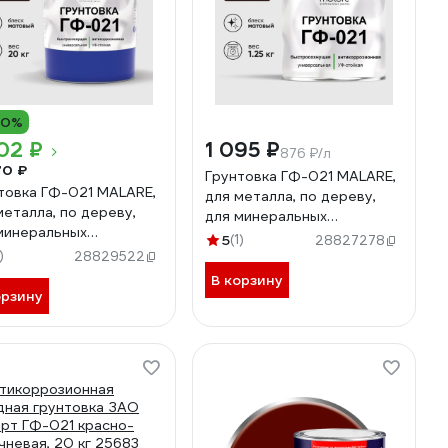
10%
102 ₽
1 095 ₽
876 ₽/л
70 ₽
Грунтовка ГФ-021 MALARE,
товка ГФ-021 MALARE,
для металла, по дереву,
металла, по дереву,
для минеральных
минеральных
поверхностей, RAL 8017,
5
(1)
28827278
рхностей, RAL 8017,
)
коричневый, матовая, 1,25
28829522
чневый, матовая, 20 кг
кг ГГФ0218017М0125
В корзину
0218017М2000
орзину