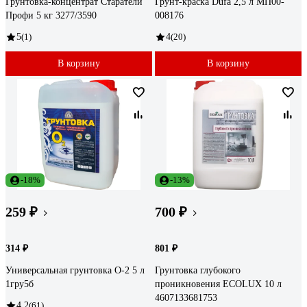
Грунтовка-концентрат Старатели
Грунт-краска Dufa 2,5 л МП00-
Профи 5 кг 3277/3590
008176
5
(1)
4
(20)
В корзину
В корзину
-18%
-13%
259 ₽
700 ₽
314 ₽
801 ₽
Универсальная грунтовка О-2 5 л
Грунтовка глубокого
1гру5б
проникновения ECOLUX 10 л
4607133681753
4.2
(61)