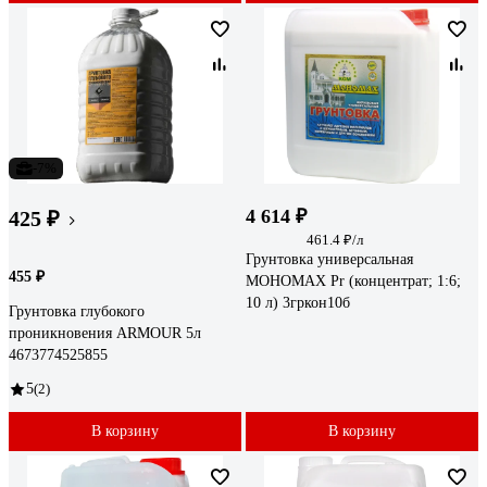
-7%
4 614 ₽
425 ₽
461.4 ₽/л
Грунтовка универсальная
455 ₽
МОНОМАХ Pr (концентрат; 1:6;
10 л) 3гркон10б
Грунтовка глубокого
проникновения ARMOUR 5л
4673774525855
5
(2)
В корзину
В корзину