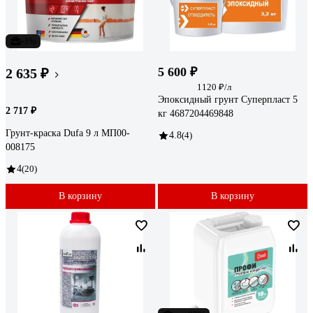
-3%
5 600 ₽
2 635 ₽
1120 ₽/л
Эпоксидный грунт Суперпласт 5
2 717 ₽
кг 4687204469848
Грунт-краска Dufa 9 л МП00-
4.8
(4)
008175
4
(20)
В корзину
В корзину