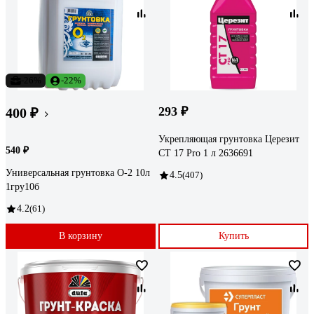
-26%
-22%
293 ₽
400 ₽
Укрепляющая грунтовка Церезит
540 ₽
CT 17 Pro 1 л 2636691
Универсальная грунтовка О-2 10л
4.5
(407)
1гру10б
4.2
(61)
В корзину
Купить