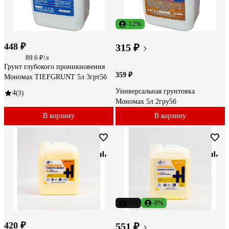
-12%
448 ₽
315 ₽
89.6 ₽/л
Грунт глубокого проникновения
359 ₽
Мономах TIEFGRUNT 5л 3грт5б
Универсальная грунтовка
4
(3)
Мономах 5л 2гру5б
В корзину
В корзину
-8%
-8%
420 ₽
551 ₽