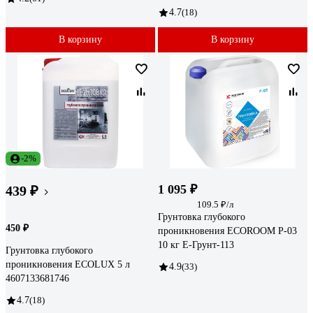
4.7
(18)
В корзину
В корзину
-2%
1 095 ₽
439 ₽
109.5 ₽/л
Грунтовка глубокого
450 ₽
проникновения ECOROOM P-03
10 кг E-Грунт-113
Грунтовка глубокого
проникновения ECOLUX 5 л
4.9
(33)
4607133681746
4.7
(18)