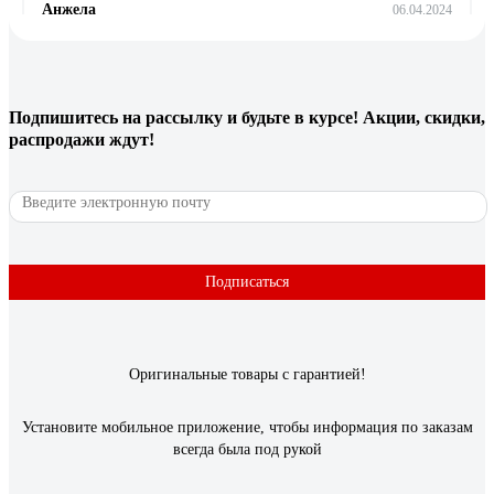
Анжела
06.04.2024
Отлично создает поверхность под покраску акриловой
водоимульсионкой и под поклейку виниловых обоев на
бетоне и дереве, годиться для реставрационных работ на
старой побелке на потолке. Так же этой грунтовкой
Подпишитесь
на рассылку
и будьте в курсе! Акции, скидки,
покрывала поверхность окрашенную давно масляной
распродажи ждут!
краской и красила акриловой краской.
31 отзыв
Отзыв о Грунтовка под обои Farbitex PROF
акриловая, укрывающая, белая, 12 кг
Подписаться
4300012075
Юрий
18.02.2025
Оригинальные товары с гарантией!
Хорошая, действительно укрывающая, кипельно белая
грунтовка. То что нужно когда нужно скрыть разную
пятнистость стен. Немного густоватая консистенция.
Установите мобильное приложение, чтобы информация по заказам
Добавил 0,5 воды на 12 кг. Наносил валиком... Хватило на
всегда была под рукой
комнату 16 м. и прихожую 7 м. Рекомендую.