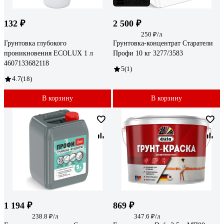
до -22%
132 ₽
2 500 ₽
250 ₽/л
Грунтовка глубокого
Грунтовка-концентрат Старатели
проникновения ECOLUX 1 л
Профи 10 кг 3277/3583
4607133682118
5
(1)
4.7
(18)
В корзину
В корзину
1 194 ₽
869 ₽
238.8 ₽/л
347.6 ₽/л