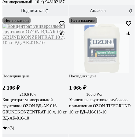
(универсальный; 10 л) 948102187
Подписаться
Аналоги
Нет в наличии
Нет в наличии
Последняя цена
Последняя цена
2 106 ₽
1 066 ₽
210.6 ₽/л
106.6 ₽/л
Концентрат универсальной
Усиленная грунтовка глубокого
грунтовки OZON ВД-АК 016
применения OZON TIEFGRUND
GRUNDKONZENTRAT 10 л, 10 кг
10 кг ВД-АК-013-10
ВД-АК-016-10
5
(3)