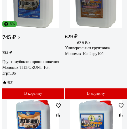
-6%
629 ₽
745 ₽
62.9 ₽/л
Универсальная грунтовка
795 ₽
Мономах 10л 2гру10б
Грунт глубокого проникновения
Мономах TIEFGRUNT 10л
3грт10б
4
(3)
В корзину
В корзину