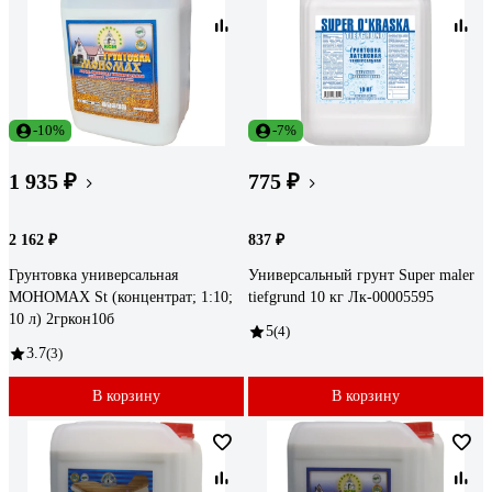
-10%
-7%
1 935 ₽
775 ₽
2 162 ₽
837 ₽
Грунтовка универсальная
Универсальный грунт Super maler
МОНОМАХ St (концентрат; 1:10;
tiefgrund 10 кг Лк-00005595
10 л) 2гркон10б
5
(4)
3.7
(3)
В корзину
В корзину