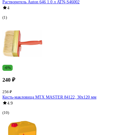
Растворитель Auton 646 1.0 л ATN-S46002
4
(1)
-6%
240 ₽
256 ₽
Кисть-макловица MTX MASTER 84122, 30х120 мм
4.9
(10)