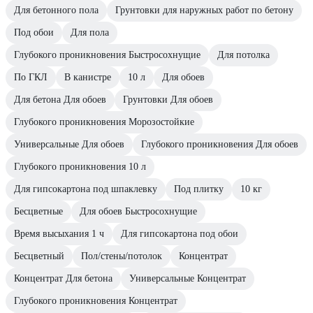
Для бетонного пола
Грунтовки для наружных работ по бетону
Под обои
Для пола
Глубокого проникновения Быстросохнущие
Для потолка
По ГКЛ
В канистре
10 л
Для обоев
Для бетона Для обоев
Грунтовки Для обоев
Глубокого проникновения Морозостойкие
Универсальные Для обоев
Глубокого проникновения Для обоев
Глубокого проникновения 10 л
Для гипсокартона под шпаклевку
Под плитку
10 кг
Бесцветные
Для обоев Быстросохнущие
Время высыхания 1 ч
Для гипсокартона под обои
Бесцветный
Пол/стены/потолок
Концентрат
Концентрат Для бетона
Универсальные Концентрат
Глубокого проникновения Концентрат