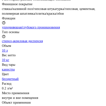
Финишное покрытие
стяжка/наливной пол/гипсовая штукатурка/гипсовая, цементная,
полимерная шпатлевка/плитка/краска/обои
Функции
упрочняющая/глубокого проникновения
Тип основы
стирол-акриловая дисперсия
Объем
10 л
Вес нетто
10 кг
Вид тары
канистра
Цвет
бесцветный
Расход
0.2 л/м²
Место применения
внутри и вне помещения
Объект применения