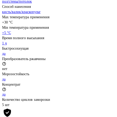
пол/стены/потолок
Способ нанесения
кисть/валик/краскопульт
Max температура применения
+30 °С
Min температура применения
+5 °С
Время полного высыхания
1 ч
Быстросохнущая
да
Преобразователь ржавчины
нет
Морозостойкость
да
Концентрат
да
Количество циклов заморозки
5 шт