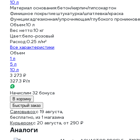
10 л
Материал основания:
бетон/кирпич/гипсокартон
Финишное покрытие:
штукатурка/шпатлевка/краска
Функции:
адгезионная/упрочняющая/глубокого проникнов
Объем:
10 л
Вес нетто:
10 кг
Цвет:
бело-розовый
Расход:
0.25 л/м²
Все характеристики
Объем
1 л
5 л
10 л
3 273 ₽
327.3 ₽/л
Начислим 32 бонуса
В корзину
Быстрый заказ
Самовывоз:
c 19 августа,
бесплатно
, из 1 магазина
Курьером:
c 20 августа,
от 290 ₽
Аналоги