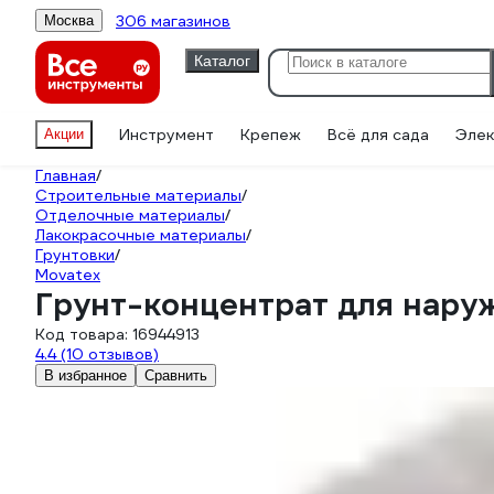
306 магазинов
Москва
Каталог
Инструмент
Крепеж
Всё для сада
Элек
Акции
Главная
/
Строительные материалы
/
Отделочные материалы
/
Лакокрасочные материалы
/
Грунтовки
/
Movatex
Грунт-концентрат для наруж
Код товара:
16944913
4.4
(10 отзывов)
В избранное
Сравнить