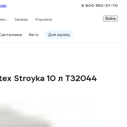
рам
8 800 550-37-70
Войти
Сравнение
Заказы
Корзина
Сантехника
Авто
Для юрлиц
ex Stroyka 10 л Т32044