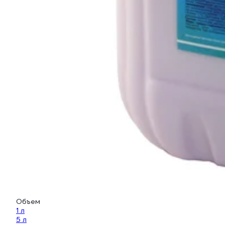
Объем
1 л
5 л