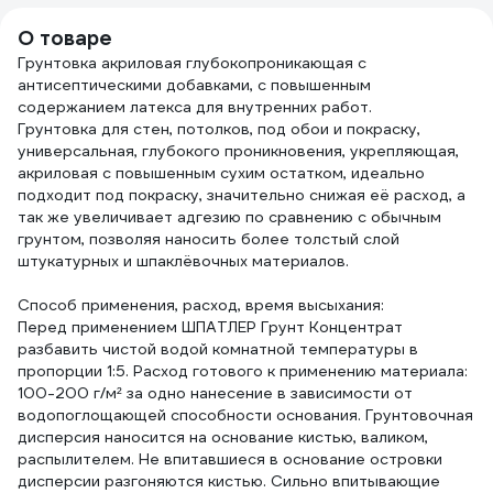
060
TRM50/77-5
О товаре
Грунтовка акриловая глубокопроникающая с
антисептическими добавками, с повышенным
содержанием латекса для внутренних работ.
Грунтовка для стен, потолков, под обои и покраску,
универсальная, глубокого проникновения, укрепляющая,
акриловая с повышенным сухим остатком, идеально
подходит под покраску, значительно снижая её расход, а
так же увеличивает адгезию по сравнению с обычным
грунтом, позволяя наносить более толстый слой
штукатурных и шпаклёвочных материалов.
Способ применения, расход, время высыхания:
Перед применением ШПАТЛЕР Грунт Концентрат
разбавить чистой водой комнатной температуры в
пропорции 1:5. Расход готового к применению материала:
100-200 г/м² за одно нанесение в зависимости от
водопоглощающей способности основания. Грунтовочная
дисперсия наносится на основание кистью, валиком,
распылителем. Не впитавшиеся в основание островки
дисперсии разгоняются кистью. Сильно впитывающие