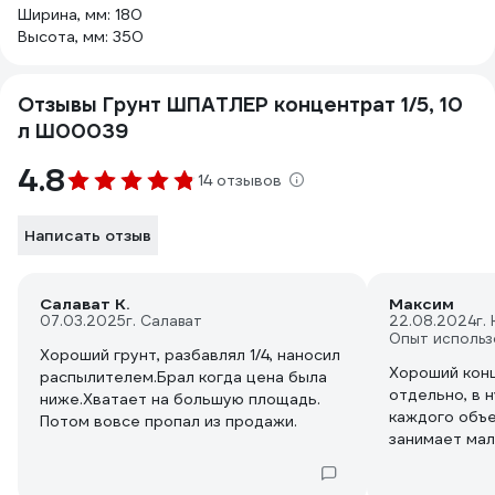
Ширина, мм: 180
Высота, мм: 350
Отзывы Грунт ШПАТЛЕР концентрат 1/5, 10
л Ш00039
4.8
14 отзывов
Написать отзыв
Салават К.
Максим
07.03.2025
г. Салават
22.08.2024
г.
Опыт использ
Хороший грунт, разбавлял 1/4, наносил
Хороший кон
распылителем.Брал когда цена была
отдельно, в 
ниже.Хватает на большую площадь.
каждого объе
Потом вовсе пропал из продажи.
занимает мал