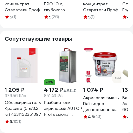
концентрат
ПРО 10 л,
концентрат
Стар
Старатели Профи
глубокого
Старатели Профи
Глуб
10 кг 3277/3583
проникновения
5 кг 3277/3590
прон
5
(1)
5
(26)
5
(1)
4.
49515
кг 32
Сопутствующие товары
-8%
1 205 ₽
4 172 ₽
1 074 ₽
132
4 511 ₽
376.56 ₽/кг
851.43 ₽/кг
Акриловая эмаль
Вали
Обезжириватель
Разбавитель
Dali водно-
Акор
Красиво (5 л/3,2
акриловый AUTOP
дисперсионная
60 м
кг) 4631152351397
Professional
для окон и дверей
шерс
4.6
(43)
4.
50/77,
3.1
(51)
1 кг 6 24507
крон
стандартный,
Маст
банка 5.0 л ATP-