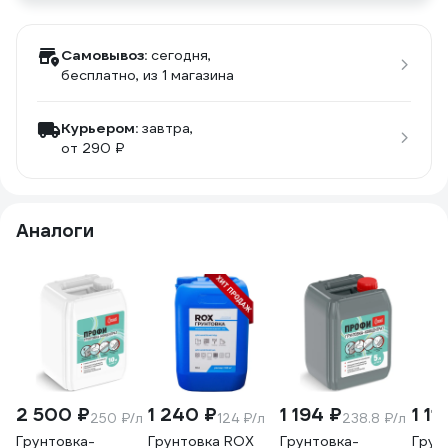
Самовывоз:
сегодня,
бесплатно
, из 1 магазина
Курьером:
завтра,
от 290 ₽
Аналоги
2 500 ₽
1 240 ₽
1 194 ₽
1 11
250 ₽/л
124 ₽/л
238.8 ₽/л
Грунтовка-
Грунтовка ROX
Грунтовка-
Грун