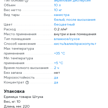
Тип основы
акриловая дисперсия
Объем
10 л
Вес нетто
10 кг
Вид тары
канистра
белый, после высыхания
Цвет
бесцветный
Расход
0.2 л/м²
Место применения
внутри и вне помещения
Тип помещения
влажное/сухое
Способ нанесения
кисть/валик/краскопульт
Max температура
применения
+35 °С
Min температура
применения
+5 °С
Время полного высыхания
2 ч
Без запаха
нет
Морозостойкость
да
Концентрат
да
Упаковка
Единица товара: Штука
Вес, кг: 10
Длина, мм: 220