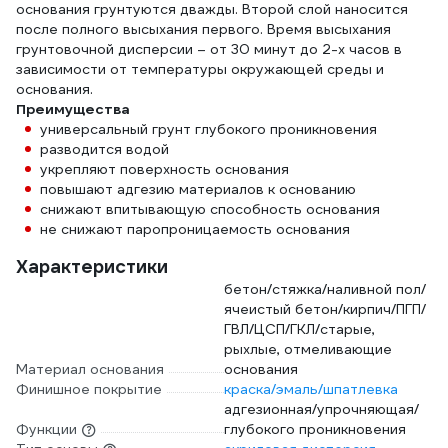
основания грунтуются дважды. Второй слой наносится
после полного высыхания первого. Время высыхания
грунтовочной дисперсии – от 30 минут до 2-х часов в
зависимости от температуры окружающей среды и
основания.
Преимущества
универсальный грунт глубокого проникновения
разводится водой
укрепляют поверхность основания
повышают адгезию материалов к основанию
снижают впитывающую способность основания
не снижают паропроницаемость основания
Характеристики
бетон/стяжка/наливной пол/
ячеистый бетон/кирпич/ПГП/
ГВЛ/ЦСП/ГКЛ/старые,
рыхлые, отмеливающие
Материал основания
основания
Финишное покрытие
краска/эмаль/шпатлевка
адгезионная/упрочняющая/
Функции
глубокого проникновения