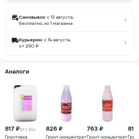
Самовывоз:
c 13 августа,
бесплатно
, из 1 магазина
Курьером:
c 14 августа,
от 290 ₽
Аналоги
817 ₽
826 ₽
763 ₽
817
81.7 ₽/л
Грунтовка
Грунт-концентрат
Грунт-концентрат
Грун