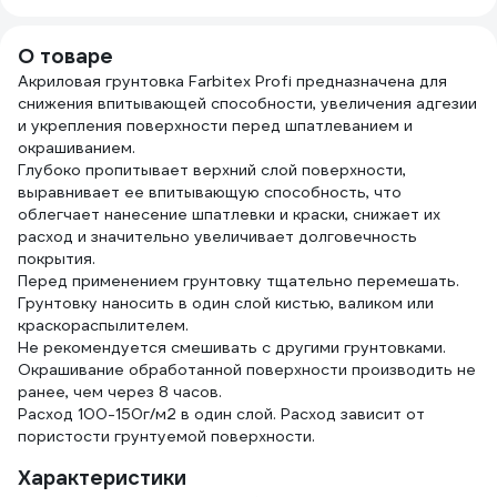
КОНФЕРУМ
аэрозоль, 520 мл
Дезоксил-оф-с
00-00462673
О товаре
концентрат 1915/1
Акриловая грунтовка Farbitex Profi предназначена для
снижения впитывающей способности, увеличения адгезии
и укрепления поверхности перед шпатлеванием и
окрашиванием.
Глубоко пропитывает верхний слой поверхности,
выравнивает ее впитывающую способность, что
облегчает нанесение шпатлевки и краски, снижает их
расход и значительно увеличивает долговечность
покрытия.
Перед применением грунтовку тщательно перемешать.
Грунтовку наносить в один слой кистью, валиком или
краскораспылителем.
Не рекомендуется смешивать с другими грунтовками.
Окрашивание обработанной поверхности производить не
ранее, чем через 8 часов.
Расход 100-150г/м2 в один слой. Расход зависит от
пористости грунтуемой поверхности.
Характеристики