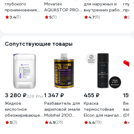
глубокого
Movatex
для наружных и
глуб
проникновения
AQUASTOP PROFI
внутренних работ
прон
APIS Оптима,
1 л Т13704
Movatex PROFI
APIS
3.4
(5)
5
(5)
4.7
(6)
3.
белый, канистра
1:10, 1 л Т02296
розо
10 кг
10 кг
4665296514417
4665
Сопутствующие товары
3 280 ₽
1 347 ₽
455 ₽
151 
328 ₽/кг
Жидкое
Разбавитель для
Краска
Велю
кислотное
акриловой эмали
термостойкая
вали
обезжиривающее
Mobihel 2100
Elcon для мангала
(D15
и железо
(банка; 500 мл)
Max Therm
4 мм
5
(3)
4.9
(26)
4.4
(19)
4.
фосфатирующее
41672151
черная, 1000
КЕДР
средство
градусов,
2594