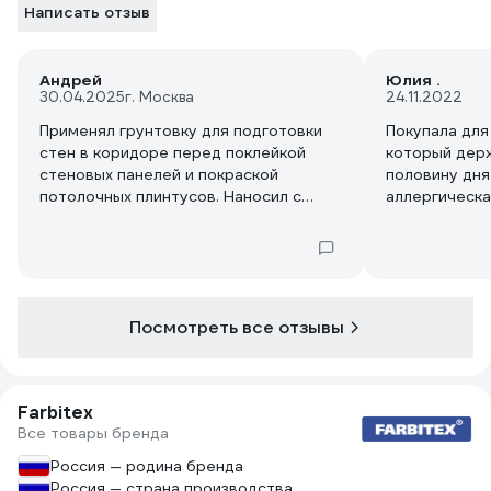
Написать отзыв
Андрей
Юлия .
30.04.2025
г. Москва
24.11.2022
Применял грунтовку для подготовки
Покупала для
стен в коридоре перед поклейкой
который дер
стеновых панелей и покраской
половину дня
потолочных плинтусов. Наносил с
аллергическа
помощью валика в один слой.
(она астматик
Грунтовка легко наносится, не
но лучше все
образует потёков и быстро
есть возмож
высыхает.Краска легла равномерно,
проветрить 
стеновые панели приклеились прочно.
держится, нич
Посмотреть все отзывы
В целом, FARBITEX ПРОФИ использую
запах есть, 
не первый раз - понравилась еще с
грунтовок.
прошлого ремонта по соотношению
цены и расхода (~100–150 г/м² в один
Farbitex
слой). Грунтовка экономичная и
Все товары бренда
надежная - можно использовать.
Россия — родина бренда
Россия — страна производства