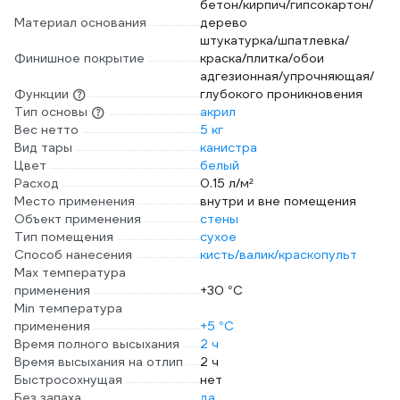
бетон/кирпич/гипсокартон/
Материал основания
дерево
штукатурка/шпатлевка/
Финишное покрытие
краска/плитка/обои
адгезионная/упрочняющая/
Функции
глубокого проникновения
Тип основы
акрил
Вес нетто
5 кг
Вид тары
канистра
Цвет
белый
Расход
0.15 л/м²
Место применения
внутри и вне помещения
Объект применения
стены
Тип помещения
сухое
Способ нанесения
кисть/валик/краскопульт
Max температура
применения
+30 °С
Min температура
применения
+5 °С
Время полного высыхания
2 ч
Время высыхания на отлип
2 ч
Быстросохнущая
нет
Без запаха
да