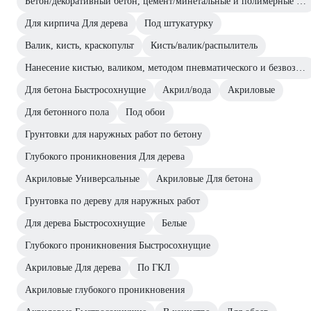
Бетон/декоративный бетон, цемент/минетальные и полимерные декоративные штукатурки/прочие впитывающие поверхности
Для кирпича Для дерева
Под штукатурку
Валик, кисть, краскопульт
Кисть/валик/распылитель
Нанесение кистью, валиком, методом пневматического и безвоздушного распыления.
Для бетона Быстросохнущие
Акрил/вода
Акриловые
Для бетонного пола
Под обои
Грунтовки для наружных работ по бетону
Глубокого проникновения Для дерева
Акриловые Универсальные
Акриловые Для бетона
Грунтовка по дереву для наружных работ
Для дерева Быстросохнущие
Белые
Глубокого проникновения Быстросохнущие
Акриловые Для дерева
По ГКЛ
Акриловые глубокого проникновения