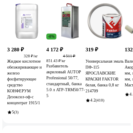
-8%
3 280 ₽
4 172 ₽
319 ₽
132
328 ₽/кг
4 511 ₽
851.43 ₽/кг
Жидкое кислотное
Универсальная эмаль
Вали
Разбавитель
обезжиривающее и
ПФ-115
Акор
акриловый AUTOP
железо
ЯРОСЛАВСКИЕ
мм, 
Professional 50/77,
фосфатирующее
КРАСКИ FAKTOR
мм, 
стандартный, банка
средство
белая, банка 0,8 кг
Маст
5.0 л ATP-TRM50/77-
КОНФЕРУМ
214709
4.
5
Дезоксил-оф-с
4.2
(410)
концентрат 1915/1
5
(3)