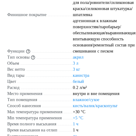
для пола/ровнители/силиконовая
краска/силиконовая штукатурка/
Финишное покрытие
шпатлевка
адгезионная к влажным
поверхностям/паробарьер/
обеспыливающая/выравнивающая
впитывающую способность
основания/ремонтный состав при
Функции
смешивании с песком
Тип основы
акрил
Объем
3 л
Вес нетто
3 кг
Вид тары
канистра
Цвет
белый
Расход
0.2 л/м²
Место применения
внутри и вне помещения
Тип помещения
влажное/сухое
Способ нанесения
кисть/валик/краскопульт
Max температура применения
+30 °С
Min температура применения
+5 °С
Время полного высыхания
1 ч
Время высыхания на отлип
1 ч