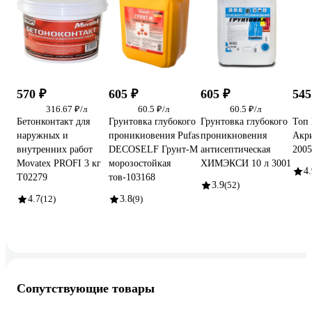
570 ₽
605 ₽
605 ₽
545
316.67 ₽/л
60.5 ₽/л
60.5 ₽/л
Бетонконтакт для
Грунтовка глубокого
Грунтовка глубокого
Топ 
наружных и
проникновения Pufas
проникновения
Акри
внутренних работ
DЕCOSELF Грунт-М
антисептическая
2005
Movatex PROFI 3 кг
морозостойкая
ХИМЭКСИ 10 л 3001
4.
Т02279
тов-103168
3.9
(52)
4.7
(12)
3.8
(9)
Сопутствующие товары