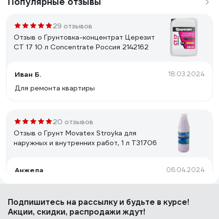
Популярные отзывы
29 отзывов
Отзыв о Грунтовка-концентрат Церезит
CT 17 10 л Concentrate Россия 2142162
Иван Б.
18.03.2024
Для ремонта квартиры
20 отзывов
Отзыв о Грунт Movatex Stroyka для
наружных и внутренних работ, 1 л Т31706
Анжела
06.04.2024
Отлично создает поверхность под покраску
акриловой водоимульсионкой и под поклейку
Подпишитесь
на рассылку
и будьте в курсе!
виниловых обоев на бетоне и дереве, годиться для
Акции, скидки, распродажи ждут!
реставрационных работ на старой побелке на