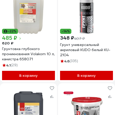
-22%
-14%
485 ₽
348 ₽
407 ₽
620 ₽
Грунт универсальный
Грунтовка глубокого
акриловый KUDO белый KU-
проникновения Volakom 10 л,
2104
канистра 658071
4.6
(335)
4.1
(29)
В корзину
В корзину