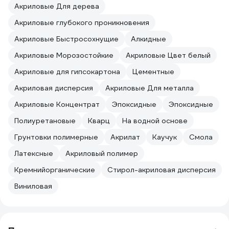
Акриловые Для дерева
Акриловые глубокого проникновения
Акриловые Быстросохнущие
Алкидные
Акриловые Морозостойкие
Акриловые Цвет белый
Акриловые для гипсокартона
Цементные
Акриловая дисперсия
Акриловые Для металла
Акриловые Концентрат
Эпоксидные
Эпоксидные
Полиуретановые
Кварц
На водной основе
Грунтовки полимерные
Акрилат
Каучук
Смола
Латексные
Акриловый полимер
Кремнийорганические
Стирол-акриловая дисперсия
Виниловая