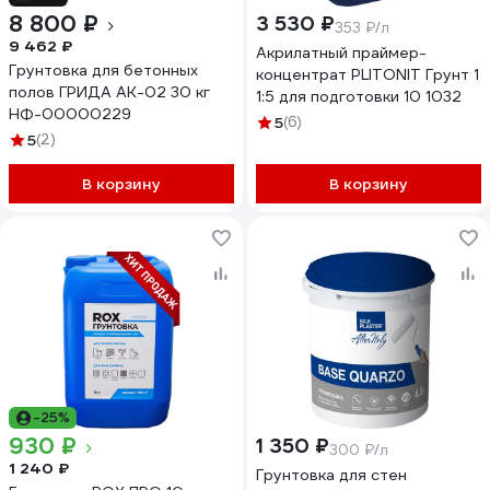
8 800 ₽
3 530 ₽
353 ₽/л
9 462 ₽
Акрилатный праймер-
Грунтовка для бетонных
концентрат PLITONIT Грунт 1
полов ГРИДА АК-02 30 кг
1:5 для подготовки 10 1032
НФ-00000229
5
(6)
5
(2)
В корзину
В корзину
-25%
930 ₽
1 350 ₽
300 ₽/л
1 240 ₽
Грунтовка для стен