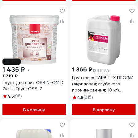
-17%
1 435 ₽
1 366 ₽
136.6 ₽/л
1 719 ₽
Грунтовка FARBITEX ПРОФИ
Грунт для плит OSB NEOMID
(акриловая; глубокого
7кг Н-ГрунтOSB-7
проникновения; 10 кг)
4.5
(96)
4300002310
4.9
(215)
В корзину
В корзину