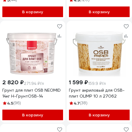
5
4.9
В корзину
В корзину
2 820 ₽
1 599 ₽
271.94 ₽/л
159.9 ₽/л
Грунт для плит OSB NEOMID
Грунт акриловый для OSB-
14кг Н-ГрунтOSB-14
плит OLIMP 10 л 27062
4.5
(96)
4.7
(38)
В корзину
В корзину