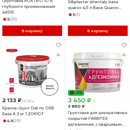
Грунтовка ROX ПРО 10 л,
Silkplaster alteritaly base
глубокого проникновения
quarzo 4,5 л Base Quarzo
49515
арт.5
5
(3)
5
(26)
В корзину
В корзину
-11%
3 450 ₽
2 133 ₽
711 ₽/л
3 860 ₽
Краска-грунт Dali по OSB
Грунтовка для декоративных
База А 3 кг 1 206107
покрытий FARBITEX
4.9
(28)
адгезионная, с кварцевым