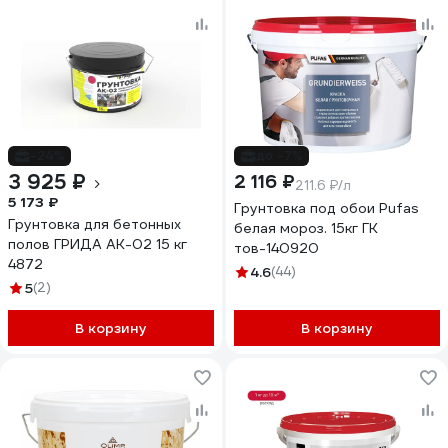
-24%
до -7%
3 925 ₽
2 116 ₽
211.6 ₽/л
5 173 ₽
Грунтовка под обои Pufas
Грунтовка для бетонных
белая мороз. 15кг ГК
полов ГРИДА АК-02 15 кг
тов-140920
4872
4.6
(44)
5
(2)
В корзину
В корзину