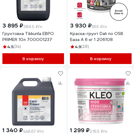
3 895 ₽
3 930 ₽
389.5 ₽/л
655 ₽/л
Грунтовка Tikkurila ЕВРО
Краска-грунт Dali по OSB
PRIMER 10л 700001237
База А 6 кг 1 206108
4.5
(34)
4.9
(28)
В корзину
В корзину
1 340 ₽
1 299 ₽
446.67 ₽/л
216.5 ₽/л