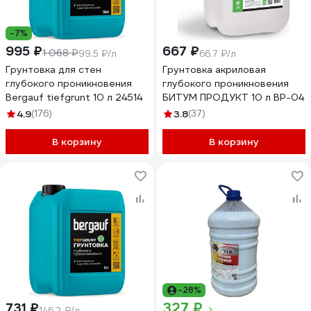
-7%
995 ₽
667 ₽
1 068 ₽
99.5 ₽/л
66.7 ₽/л
Грунтовка для стен
Грунтовка акриловая
глубокого проникновения
глубокого проникновения
Bergauf tiefgrunt 10 л 24514
БИТУМ ПРОДУКТ 10 л BP-04
4.9
(176)
3.8
(37)
В корзину
В корзину
-28%
327 ₽
731 ₽
146.2 ₽/л