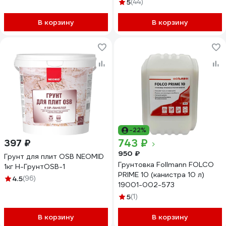
наполнителем, 14 кг
5
(44)
4300008116
В корзину
В корзину
-22%
743 ₽
397 ₽
950 ₽
Грунт для плит OSB NEOMID
Грунтовка Follmann FOLCO
1кг Н-ГрунтOSB-1
PRIME 10 (канистра 10 л)
4.5
(96)
19001-002-573
5
(1)
В корзину
В корзину