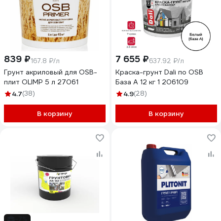
839 ₽
7 655 ₽
167.8 ₽/л
637.92 ₽/л
Грунт акриловый для OSB-
Краска-грунт Dali по OSB
плит OLIMP 5 л 27061
База А 12 кг 1 206109
4.7
(38)
4.9
(28)
В корзину
В корзину
-7%