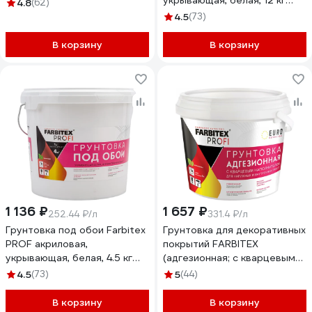
укрывающая, белая, 12 кг
4.8
(62)
4300012075
4.5
(73)
В корзину
В корзину
1 136 ₽
1 657 ₽
252.44 ₽/л
331.4 ₽/л
Грунтовка под обои Farbitex
Грунтовка для декоративных
PROF акриловая,
покрытий FARBITEX
укрывающая, белая, 4.5 кг
(адгезионная; с кварцевым
4300012081
наполнителем) 4300008114
4.5
(73)
5
(44)
В корзину
В корзину