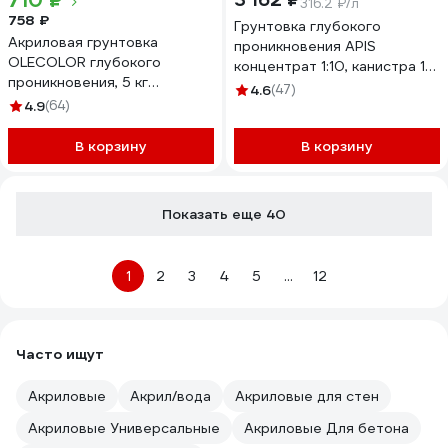
710 ₽
316.2 ₽/л
758 ₽
Грунтовка глубокого
Акриловая грунтовка
проникновения APIS
OLECOLOR глубокого
концентрат 1:10, канистра 10
проникновения, 5 кг
кг 4665296510167
4.6
(47)
4300000056
4.9
(64)
В корзину
В корзину
Показать еще 40
1
2
3
4
5
...
12
Часто ищут
Акриловые
Акрил/вода
Акриловые для стен
Акриловые Универсальные
Акриловые Для бетона