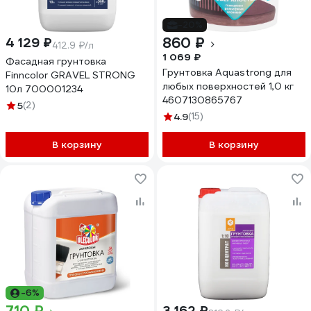
-20%
860 ₽
4 129 ₽
412.9 ₽/л
1 069 ₽
Фасадная грунтовка
Грунтовка Aquastrong для
Finncolor GRAVEL STRONG
любых поверхностей 1,0 кг
10л 700001234
4607130865767
5
(2)
4.9
(15)
В корзину
В корзину
-6%
3 162 ₽