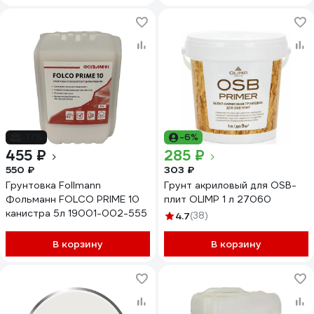
-17%
-6%
455 ₽
285 ₽
550 ₽
303 ₽
Грунтовка Follmann
Грунт акриловый для OSB-
Фольманн FOLCO PRIME 10
плит OLIMP 1 л 27060
канистра 5л 19001-002-555
4.7
(38)
В корзину
В корзину