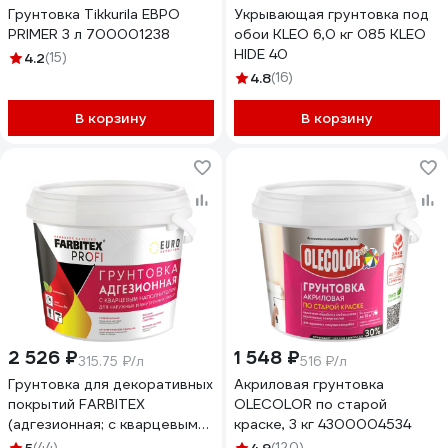
Грунтовка Tikkurila ЕВРО
Укрывающая грунтовка под
PRIMER 3 л 700001238
обои KLEO 6,0 кг 085 KLEO
HIDE 40
4.2
(15)
4.8
(16)
В корзину
В корзину
2 526 ₽
1 548 ₽
315.75 ₽/л
516 ₽/л
Грунтовка для декоративных
Акриловая грунтовка
покрытий FARBITEX
OLECOLOR по старой
(адгезионная; с кварцевым
краске, 3 кг 4300004534
наполнителем) 4300008115
(44)
(120)