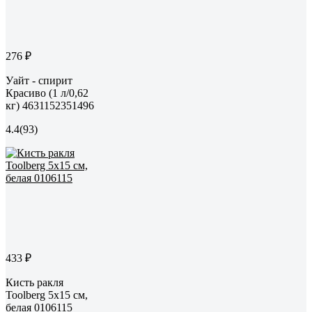
276 ₽
Уайт - спирит
Красиво (1 л/0,62
кг) 4631152351496
4.4
(93)
433 ₽
Кисть ракля
Toolberg 5х15 см,
белая 0106115