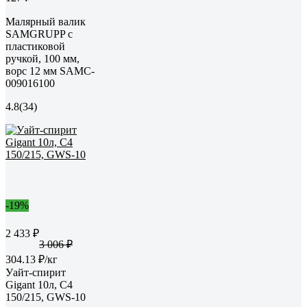
Малярный валик
SAMGRUPP с
пластиковой
ручкой, 100 мм,
ворс 12 мм SAMC-
009016100
4.8
(34)
-19%
2 433 ₽
3 006 ₽
304.13 ₽/кг
Уайт-спирит
Gigant 10л, С4
150/215, GWS-10