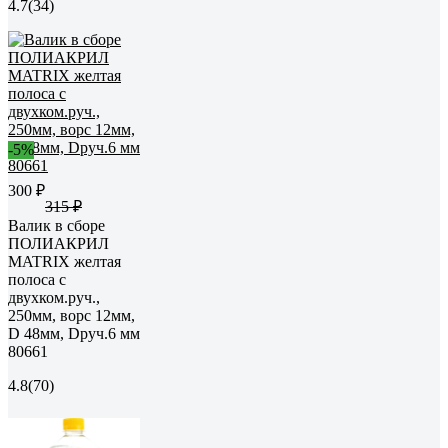
4.7
(34)
-5%
300 ₽
315 ₽
Валик в сборе
ПОЛИАКРИЛ
MATRIX желтая
полоса с
двухком.руч.,
250мм, ворс 12мм,
D 48мм, Dруч.6 мм
80661
4.8
(70)