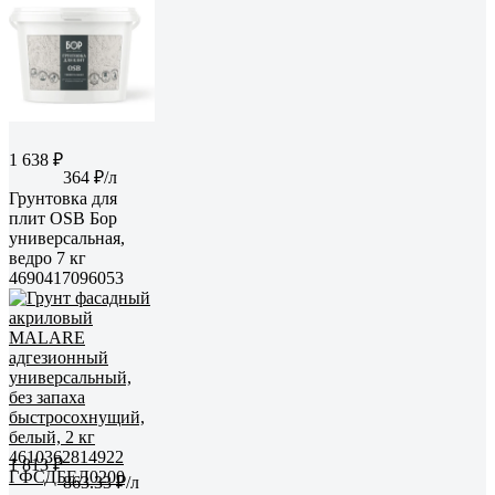
1 638 ₽
364 ₽/л
Грунтовка для
плит OSB Бор
универсальная,
ведро 7 кг
4690417096053
1 813 ₽
863.33 ₽/л