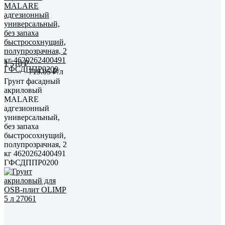
1 510 ₽
719.05 ₽/л
Грунт фасадный
акриловый
MALARE
адгезионный
универсальный,
без запаха
быстросохнущий,
полупрозрачная, 2
кг 4620262400491
ГФСДППР0200