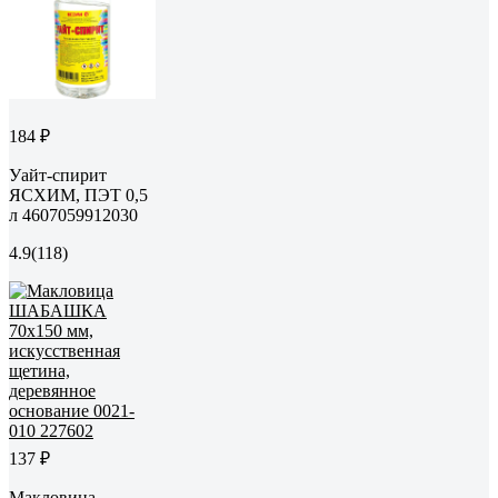
184 ₽
Уайт-спирит
ЯСХИМ, ПЭТ 0,5
л 4607059912030
4.9
(118)
137 ₽
Макловица