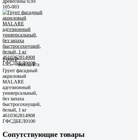
древесины 0,9л
105-003
1 018 ₽
969.52 ₽/л
Грунт фасадный
акриловый
MALARE
адгезионный
универсальный,
без запаха
быстросохнущий,
белый, 1 кг
4610362814908
ГФСДБЕЛ0100
Сопутствующие товары