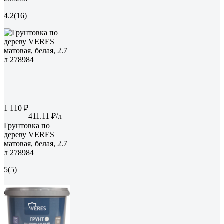
4.2
(16)
1 110 ₽
411.11 ₽/л
Грунтовка по
дереву VERES
матовая, белая, 2.7
л 278984
5
(5)