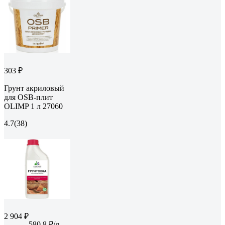
303 ₽
Грунт акриловый
для OSB-плит
OLIMP 1 л 27060
4.7
(38)
2 904 ₽
580.8 ₽/л