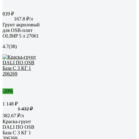
839 ₽
167.8 ₽/л
Грунт акриловый
для OSB-плит
OLIMP 5 л 27061
4.7
(38)
-20%
1 148 ₽
1 432 ₽
382.67 ₽/л
Краска-грунт
DALI ПО OSB
База С 3 КГ 1
206269