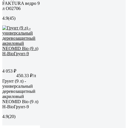
FAKTURA ведро 9
л О02706
4.9
(45)
4 053 ₽
450.33 ₽/л
Грунт (9 л) -
универсальный
деревозащитный
акриловый
NEOMID Bio (9 л)
Н-BioГрунт-9
4.9
(20)