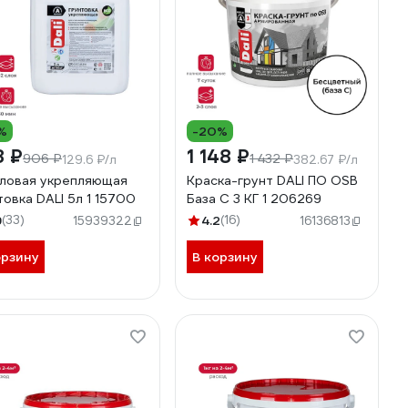
%
-20%
8 ₽
1 148 ₽
906 ₽
1 432 ₽
129.6 ₽/л
382.67 ₽/л
ловая укрепляющая
Краска-грунт DALI ПО OSB
товка DALI 5л 1 15700
База С 3 КГ 1 206269
9
(33)
4.2
(16)
15939322
16136813
орзину
В корзину