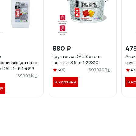
880 ₽
475
я
Грунтовка DALI бетон-
Акри
роникающая нано-
контакт 3,5 кг 1 22810
грун
 DALI 1л 6 15696
5
(8)
4.
15939308
15939314
В корзину
В к
ну