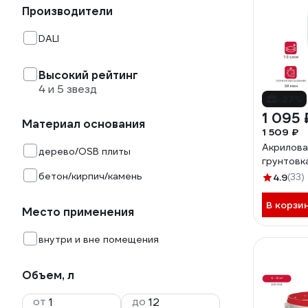
Производители
DALI
Высокий рейтинг
4 и 5 звезд
-27%
1 095 
Материал основания
1 509 ₽
Акрилова
дерево/OSB плиты
грунтовка
бетон/кирпич/камень
4.9
(33)
В корзи
Место применения
внутри и вне помещения
Объем, л
от
до