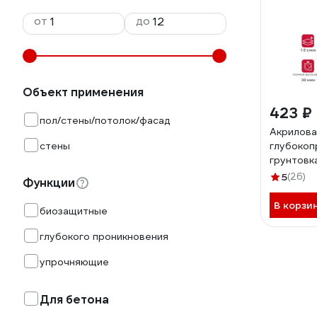
от
до
Объект применения
423 ₽
пол/стены/потолок/фасад
Акрилова
стены
глубокоп
грунтовка
5
(26)
Функции
В корзи
биозащитные
глубокого проникновения
упрочняющие
Для бетона