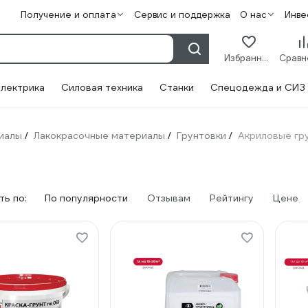
Получение и оплата
Сервис и поддержка
О нас
Инве
Избранное
лектрика
Силовая техника
Станки
Спецодежда и СИЗ
иалы
Лакокрасочные материалы
Грунтовки
Акриловые гру
/
/
/
ь по:
По популярности
Отзывам
Рейтингу
Цене