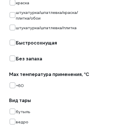
краска
штукатурка/шпатлевка/краска/
плитка/обои
штукатурка/шпатлевка/плитка
Быстросохнущая
Без запаха
Max температура применения, °С
+60
Вид тары
бутыль
ведро