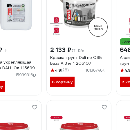
-28
₽
2 133 ₽
64
711 ₽/л
Краска-грунт Dali по OSB
Акри
я укрепляющая
База А 3 кг 1 206107
грун
 DALI 10л 1 15699
4.9
(28)
4.
16136746
15939316
В корзину
В к
ну