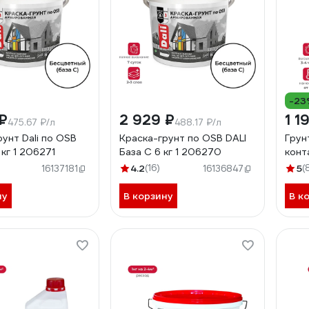
-23
₽
2 929 ₽
1 1
475.67 ₽/л
488.17 ₽/л
унт Dali по OSB
Краска-грунт по OSB DALI
Грун
 кг 1 206271
База С 6 кг 1 206270
конта
4.2
(16)
5
(
16137181
16136847
ну
В корзину
В к