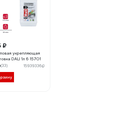
 ₽
ловая укрепляющая
товка DALI 1л 6 15701
9
(33)
15939336
орзину