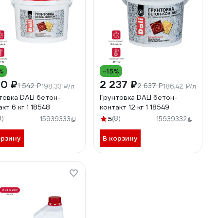
%
-15%
90 ₽
2 237 ₽
1 542 ₽
2 637 ₽
198.33 ₽/л
186.42 ₽/л
товка DALI бетон-
Грунтовка DALI бетон-
кт 6 кг 1 18548
контакт 12 кг 1 18549
8)
5
(8)
15939333
15939332
орзину
В корзину