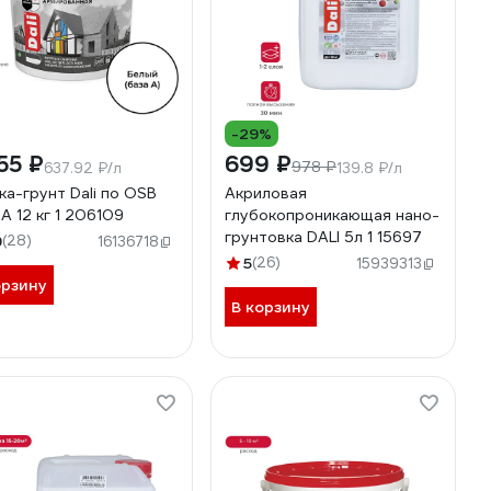
-29%
55 ₽
699 ₽
978 ₽
637.92 ₽/л
139.8 ₽/л
ка-грунт Dali по OSB
Акриловая
 А 12 кг 1 206109
глубокопроникающая нано-
грунтовка DALI 5л 1 15697
9
(28)
16136718
5
(26)
15939313
орзину
В корзину