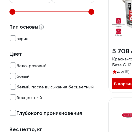
Тип основы
акрил
5 708 
Цвет
Краска-гр
База С 12
бело-розовый
4.2
(16)
белый
В корзи
белый, после высыхания бесцветный
бесцветный
Глубокого проникновения
Вес нетто, кг