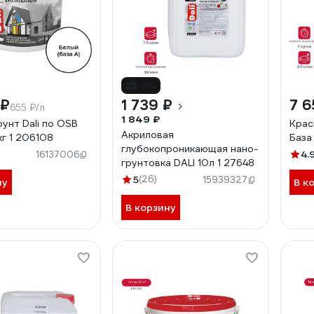
-6%
 ₽
1 739 ₽
7 6
655 ₽/л
1 849 ₽
унт Dali по OSB
Крас
Акриловая
кг 1 206108
База
глубокопроникающая нано-
4.
16137006
грунтовка DALI 10л 1 27648
5
(26)
15939327
ну
В к
В корзину