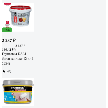
-15%
2 237 ₽
2 637 ₽
186.42 ₽/л
Грунтовка DALI
бетон-контакт 12 кг 1
18549
5
(8)