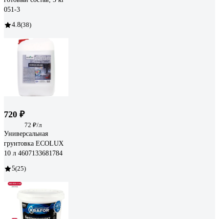
051-3
4.8
(38)
720 ₽
72 ₽/л
Универсальная
грунтовка ECOLUX
10 л 4607133681784
5
(25)