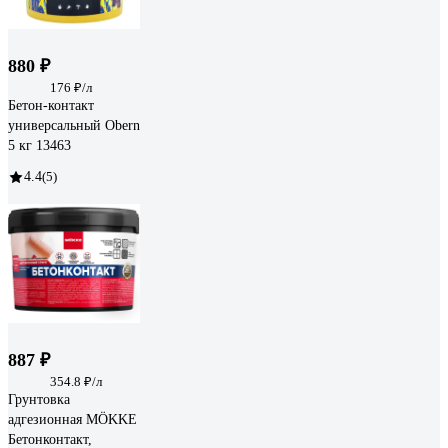
880 ₽
176 ₽/л
Бетон-контакт
универсальный Obern
5 кг 13463
4.4
(5)
887 ₽
354.8 ₽/л
Грунтовка
адгезионная MÖKKE
Бетонконтакт,