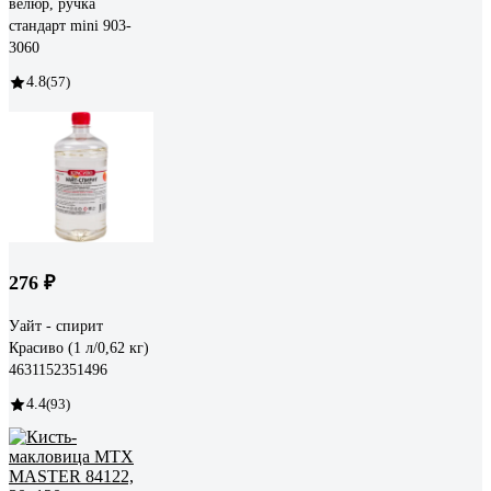
велюр, ручка
стандарт mini 903-
3060
4.8
(57)
276 ₽
Уайт - спирит
Красиво (1 л/0,62 кг)
4631152351496
4.4
(93)