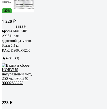
-25%
1 220 ₽
1 618 ₽
Краска MALARE
АК-511 для
дорожной разметки,
белая 2,5 кг
КАК5119003М0250
4.8
(1543)
223 ₽