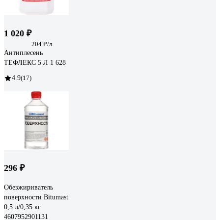
1 020 ₽
204 ₽/л
Антиплесень
ТЕФЛЕКС 5 Л 1 628
4.9
(17)
296 ₽
Обезжириватель
поверхности Bitumast
0,5 л/0,35 кг
4607952901131