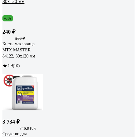
-6%
240 ₽
256 ₽
Кисть-макловица
MTX MASTER
84122, 30х120 мм
4.9
(10)
3 734 ₽
746.8 ₽/л
Средство для