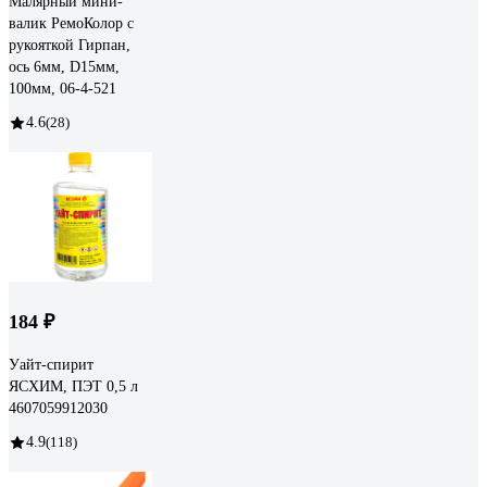
Малярный мини-
валик РемоКолор с
рукояткой Гирпан,
ось 6мм, D15мм,
100мм, 06-4-521
4.6
(28)
184 ₽
Уайт-спирит
ЯСХИМ, ПЭТ 0,5 л
4607059912030
4.9
(118)