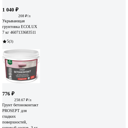
1 040 ₽
208 ₽/л
Укрывающая
грунтовка ECOLUX
7 кг 4607133683511
5
(3)
776 ₽
258.67 ₽/л
Грунт бетоноконтакт
PROSEPT для
гладких
поверхностей,
готовый состав, 3 кг