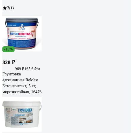
3
(1)
-15%
828 ₽
969 ₽
165.6 ₽/л
Грунтовка
адгезионная ReMast
Бетонконтакт, 5 кг,
морозостойкая, 16476