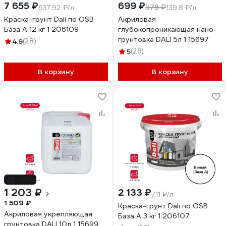
7 655 ₽
699 ₽
978 ₽
637.92 ₽/л
139.8 ₽/л
Краска-грунт Dali по OSB
Акриловая
База А 12 кг 1 206109
глубокопроникающая нано-
грунтовка DALI 5л 1 15697
4.9
(28)
5
(26)
В корзину
В корзину
-20%
1 203 ₽
2 133 ₽
711 ₽/л
1 509 ₽
Краска-грунт Dali по OSB
Акриловая укрепляющая
База А 3 кг 1 206107
грунтовка DALI 10л 1 15699