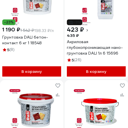
-23%
-3%
423 ₽
1 190 ₽
1 542 ₽
198.33 ₽/л
435 ₽
Грунтовка DALI бетон-
Акриловая
контакт 6 кг 1 18548
глубокопроникающая нано-
5
(8)
грунтовка DALI 1л 6 15696
5
(26)
В корзину
В корзину