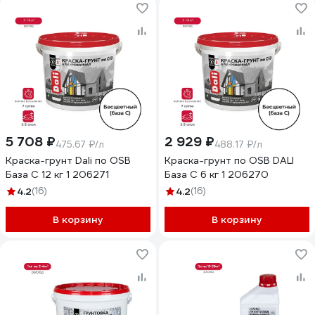
5 708 ₽
2 929 ₽
475.67 ₽/л
488.17 ₽/л
Краска-грунт Dali по OSB
Краска-грунт по OSB DALI
База С 12 кг 1 206271
База С 6 кг 1 206270
4.2
(16)
4.2
(16)
В корзину
В корзину