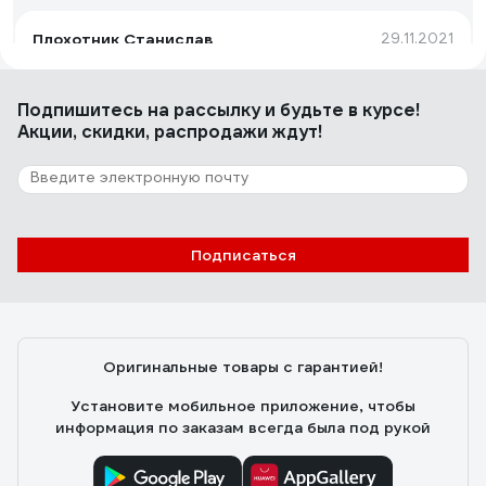
Плохотник Станислав
29.11.2021
Легко и равномерно ложится, создаёт отличный
защитный слой.
Подпишитесь
на рассылку
и будьте в курсе!
Акции, скидки, распродажи ждут!
8 отзывов
Отзыв о Краска-грунт Dali по OSB База А 3
кг 1 206107
Подписаться
Денис Л.
27.09.2023
Отличная краска, беру уже не раз, красил фасад из
ОСБ как временное решение, снег и дожди выдержал,
год прошёл. Брал на тесты неомид и эту, неомид
Оригинальные товары с гарантией!
после высыхания уже пятнами пошёл, эта отлично
показала
Установите мобильное приложение, чтобы
информация по заказам всегда была под рукой