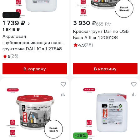
-6%
1 739 ₽
3 930 ₽
655 ₽/л
1 849 ₽
Краска-грунт Dali по OSB
Акриловая
База А 6 кг 1 206108
глубокопроникающая нано-
4.9
(28)
грунтовка DALI 10л 1 27648
5
(26)
В корзину
В корзину
-29%