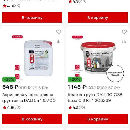
4.9
(28)
4.9
(33)
В корзину
В корзину
-28%
-20%
648 ₽
1 148 ₽
906 ₽
1 432 ₽
129.6 ₽/л
382.67 ₽/л
Акриловая укрепляющая
Краска-грунт DALI ПО OSB
грунтовка DALI 5л 1 15700
База С 3 КГ 1 206269
4.9
(33)
4.2
(16)
В корзину
В корзину