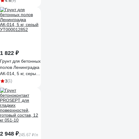
4.6
(9)
1 822 ₽
Грунт для бетонных
полов Ленинградка
АК-014, 5 кг, серый
УТ000012852
3
(1)
2 948 ₽
245.67 ₽/л