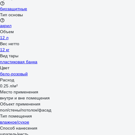
биозащитные
Тип основы
акрил
Объем
12 л
Вес нетто
12 кг
Вид тары
пластиковая банка
Цвет
бело-розовый
Расход
0.25 л/м²
Место применения
внутри и вне помещения
Объект применения
пол/стены/потолок/фасад
Тип помещения
влажное/сухое
Способ нанесения
шпатель/кисть