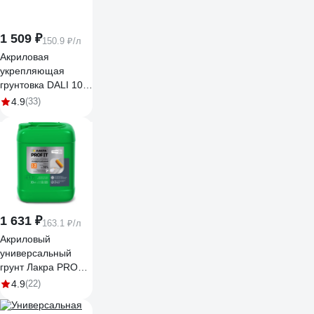
1 509 ₽
150.9 ₽/л
Акриловая
укрепляющая
грунтовка DALI 10л
1 15699
4.9
(33)
1 631 ₽
163.1 ₽/л
Акриловый
универсальный
грунт Лакра PROF
IT 10 кг
4.9
(22)
Лк-00008173