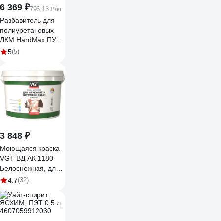
6 369 ₽
796.13 ₽/кг
Разбавитель для
полиуретановых
ЛКМ HardMax ПУР
230 (бан 8 кг)
5
(5)
4690417091850
3 848 ₽
Моющаяся краска
VGT ВД АК 1180
Белоснежная, для
нар/внутр работ
4.7
(32)
15кг 11601935