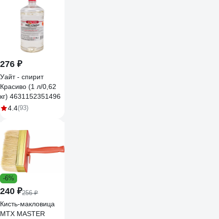
276 ₽
Уайт - спирит
Красиво (1 л/0,62
кг) 4631152351496
4.4
(93)
-6%
240 ₽
256 ₽
Кисть-макловица
MTX MASTER