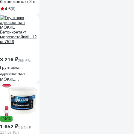
бетоноконтакт 3 кг
4300011405
4.6
(9)
3 216 ₽
268 ₽/л
Грунтовка
адгезионная
MÖKKE
Бетонконтакт,
морозостойкий, 12
кг 7526
-15%
1 652 ₽
1 943 ₽
137.67 ₽/л