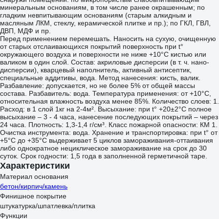
минеральным основаниям, в том числе ранее окрашенным; по
гладким невпитывающим основаниям (старым алкидным и
масляным ЛКМ, стеклу, керамической плитке и пр.); по ГКЛ, ГВЛ,
ДВП, МДФ и пр.
Перед применением перемешать. Наносить на сухую, очищенную
от старых отслаивающихся покрытий поверхность при t°
окружающего воздуха и поверхности не ниже +10°С кистью или
валиком в один слой. Состав: акриловые дисперсии (в т. ч. нано-
дисперсии), кварцевый наполнитель, активный антисептик,
специальные аддитивы, вода. Метод нанесения: кисть, валик.
Разбавление: допускается, но не более 5% от общей массы
состава. Разбавитель: вода. Температура применения: от +10°С,
относительная влажность воздуха менее 85%. Количество слоев: 1.
Расход: в 1 слой 1кг на 2-4м². Высыхание: при t° +20±2°C полное
высыхание – 3 - 4 часа, нанесение последующих покрытий – через
24 часа. Плотность: 1,3-1,4 г/см³. Класс пожарной опасности: КМ 1.
Очистка инструмента: вода. Хранение и транспортировка: при t° от
+5°С до +35°С выдерживает 5 циклов замораживания-оттаивания
либо однократное нециклическое замораживание на срок до 30
суток. Срок годности: 1,5 года в заполненной герметичной таре.
Характеристики
Материал основания
бетон/кирпич/камень
Финишное покрытие
штукатурка/шпатлевка/плитка
Функции