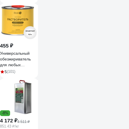
пластмассовый
корпус,
пластмассовая
ручка 841068
455 ₽
Универсальный
обезжириватель
для любых
поверхностей Elcon
5
(101)
R 0,5 л 00-
00004032
-8%
4 172 ₽
4 511 ₽
851.43 ₽/кг