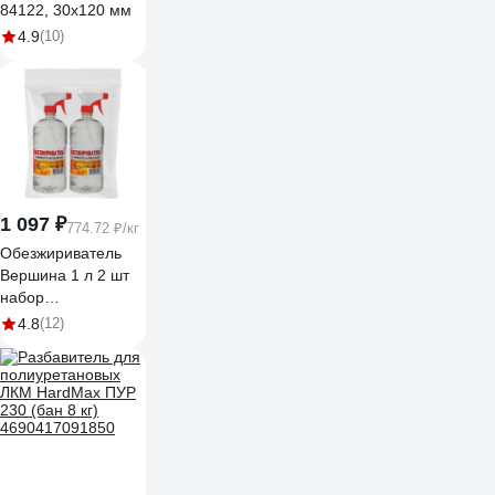
84122, 30х120 мм
4.9
(10)
1 097 ₽
774.72 ₽/кг
Обезжириватель
Вершина 1 л 2 шт
набор
ВИ4607019162116
4.8
(12)