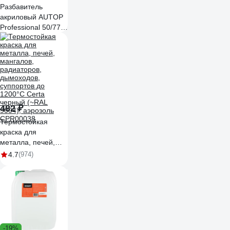
Разбавитель
акриловый AUTOP
Professional 50/77,
стандартный, банка
5.0 л ATP-
TRM50/77-5
482 ₽
Термостойкая
краска для
металла, печей,
мангалов,
4.7
(974)
радиаторов,
дымоходов,
суппортов до
1200°С Certa
черный (~RAL
9004), аэрозоль
CPR00038
-19%