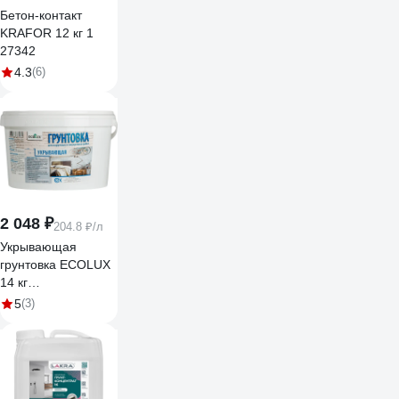
Бетон-контакт
KRAFOR 12 кг 1
27342
4.3
(6)
2 048 ₽
204.8 ₽/л
Укрывающая
грунтовка ECOLUX
14 кг
4607133683528
5
(3)