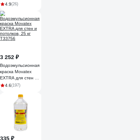
(банка; 500 мл)
4.9
(26)
41672151
3 252 ₽
Водоэмульсионная
краска Movatex
EXTRA для стен и
потолков, 25 кг
4.6
(197)
Т33756
335 ₽