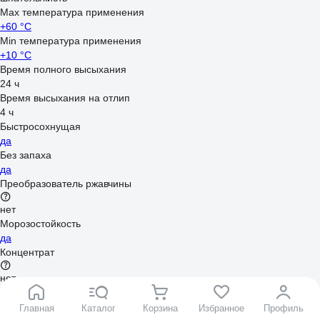
Max температура применения
+60 °С
Min температура применения
+10 °С
Время полного высыхания
24 ч
Время высыхания на отлип
4 ч
Быстросохнущая
да
Без запаха
да
Преобразователь ржавчины
нет
Морозостойкость
да
Концентрат
нет
Главная
Каталог
Корзина
Избранное
Профиль