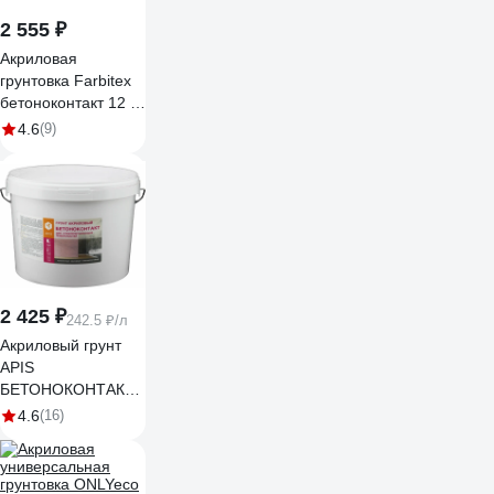
2 555 ₽
Акриловая
грунтовка Farbitex
бетоноконтакт 12 кг
4300011407
4.6
(9)
2 425 ₽
242.5 ₽/л
Акриловый грунт
APIS
БЕТОНОКОНТАКТ
кварцевый, для
4.6
(16)
внутр. и наруж.
работ, ведро 15 кг
4665296513823