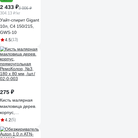
2 433 ₽
3 006 ₽
304.13 ₽/кг
Уайт-спирит Gigant
10л, С4 150/215,
GWS-10
4.5
(13)
275 ₽
Кисть малярная
макловица дерев.
корпус,
прямоугольная
4.2
(5)
РемоКолор, №3,
180 х 80 мм, /шт./
02-0-003