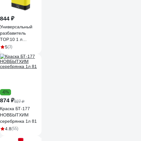
844 ₽
Универсальный
разбавитель
TOP.10 1 л
10.505.1000.
5
(3)
-6%
874 ₽
927 ₽
Краска БТ-177
НОВБЫТХИМ
серебрянка 1л 81
4.8
(55)