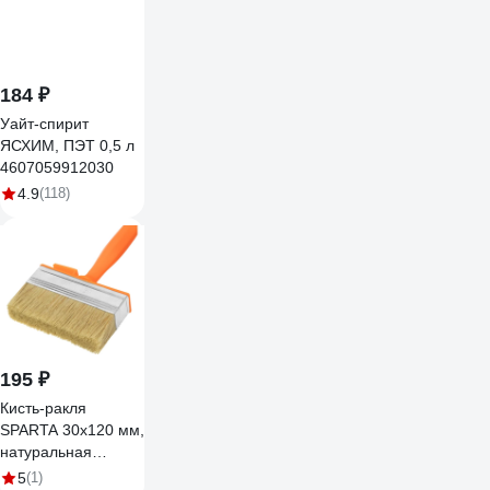
184 ₽
Уайт-спирит
ЯСХИМ, ПЭТ 0,5 л
4607059912030
4.9
(118)
195 ₽
Кисть-ракля
SPARTA 30x120 мм,
натуральная
щетина,
5
(1)