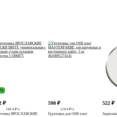
2%
2 ₽
598 ₽
522 ₽
166.4 ₽/л
119.6 ₽/л
нтовка ЯРОСЛАВСКИЕ
Грунтовка для OSB плит
Акрилова