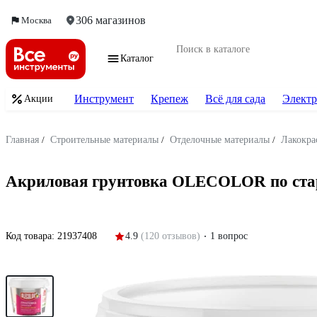
306 магазинов
Москва
Каталог
Инструмент
Крепеж
Всё для сада
Электр
Акции
Главная
/
Строительные материалы
/
Отделочные материалы
/
Лакокра
Акриловая грунтовка OLECOLOR по старо
Код товара:
21937408
4.9
(120 отзывов)
1 вопрос