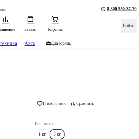
8 800 550-37-70
рам
Войти
равнение
Заказы
Корзина
техника
Авто
Для юрлиц
В избранное
Сравнить
Вес нетто
1 кг
3 кг