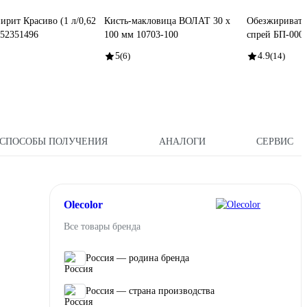
пирит Красиво (1 л/0,62
Кисть-макловица ВОЛАТ 30 x
Обезжиривате
152351496
100 мм 10703-100
спрей БП-000
5
(6)
4.9
(14)
СПОСОБЫ ПОЛУЧЕНИЯ
АНАЛОГИ
СЕРВИС
Olecolor
Все товары бренда
Россия — родина бренда
Россия — страна производства