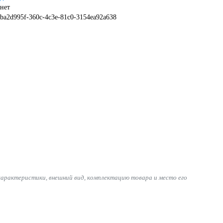
нет
ba2d995f-360c-4c3e-81c0-3154ea92a638
характеристики, внешний вид, комплектацию товара и место его