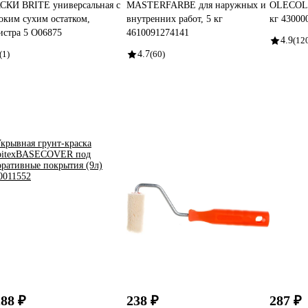
СКИ BRITE универсальная с
MASTERFARBE для наружных и
OLECOLOR
оким сухим остатком,
внутренних работ, 5 кг
кг 43000
истра 5 О06875
4610091274141
4.9
(12
(1)
4.7
(60)
288 ₽
238 ₽
287 ₽