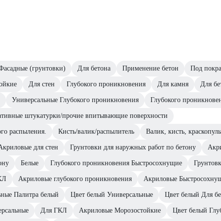
Фасадные (грунтовки)
Для бетона
Применение бетон
Под покр
ойкие
Для стен
Глубокого проникновения
Для камня
Для бе
Универсальные Глубокого проникновения
Глубокого проникнове
ративные штукатурки/прочие впитывающие поверхности
ого распыления.
Кисть/валик/распылитель
Валик, кисть, краскопуль
Акриловые для стен
Грунтовки для наружных работ по бетону
Акр
ону
Белые
Глубокого проникновения Быстросохнущие
Грунтовк
КЛ
Акриловые глубокого проникновения
Акриловые Быстросохну
ьные Палитра белый
Цвет белый Универсальные
Цвет белый Для б
ерсальные
Для ГКЛ
Акриловые Морозостойкие
Цвет белый Глу