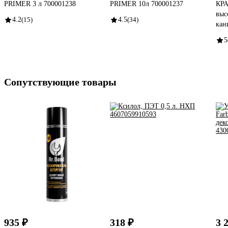
PRIMER 3 л 700001238
PRIMER 10л 700001237
КРА
выс
4.2
(15)
4.5
(34)
кан
5
Сопутствующие товары
935 ₽
318 ₽
3 