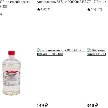
 по старой краске, 1
Антиплесень 33 5 кг 00000042437
CT 17 Pro 1 л
04533
4.4
(32)
4.5
(407)
0)
149 ₽
340 ₽