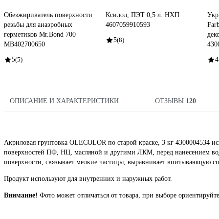
Обезжириватель поверхности
Ксилол, ПЭТ 0,5 л. НХП
Укр
резьбы для анаэробных
4607059910593
Far
герметиков Mr.Bond 700
дек
5
(8)
MB402700650
430
5
(5)
4
ОПИСАНИЕ И ХАРАКТЕРИСТИКИ
ОТЗЫВЫ
120
Акриловая грунтовка OLECOLOR по старой краске, 3 кг 4300004534 ис
поверхностей ПФ, НЦ, масляной и другими ЛКМ, перед нанесением во
поверхности, связывает мелкие частицы, выравнивает впитывающую спо
Продукт используют для внутренних и наружных работ.
Внимание!
Фото может отличаться от товара, при выборе ориентируйте