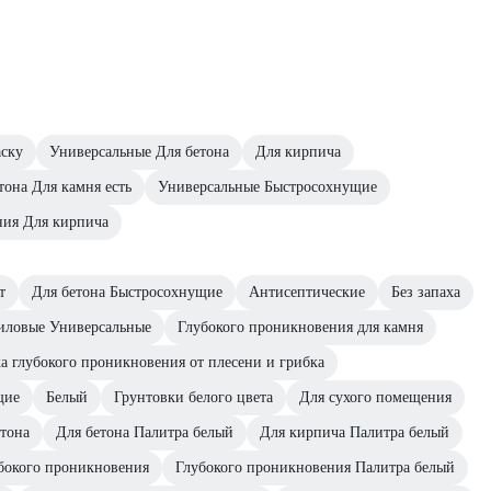
аску
Универсальные Для бетона
Для кирпича
тона Для камня есть
Универсальные Быстросохнущие
ния Для кирпича
т
Для бетона Быстросохнущие
Антисептические
Без запаха
иловые Универсальные
Глубокого проникновения для камня
а глубокого проникновения от плесени и грибка
щие
Белый
Грунтовки белого цвета
Для сухого помещения
етона
Для бетона Палитра белый
Для кирпича Палитра белый
бокого проникновения
Глубокого проникновения Палитра белый