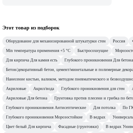
Этот товар из подборок
Оборудование для механизированной штукатурки стен
Россия
Min температура применения +5 °С
Быстросохнущие
Морозост
Для кирпича Для камня есть
Глубокого проникновения Для бетона
Бетон/декоративный бетон, цемент/минетальные и полимерные деко
Нанесение кистью, валиком, методом пневматического и безвоздушн
Акриловые
Акрил/вода
Глубокого проникновения для стен
Акриловые Для бетона
Грунтовка против плесени и грибка по бет
Глубокого проникновения Антисептические
Для потолка
По Г
Глубокого проникновения Морозостойкие
В ведрах
Универсал
Цвет белый Для кирпича
Фасадные (грунтовки)
В ведрах Унив