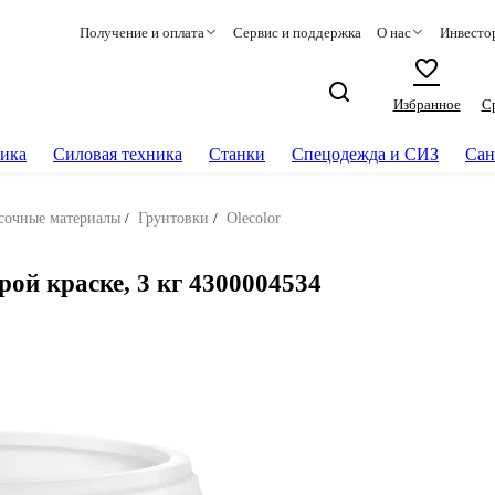
Получение и оплата
Сервис и поддержка
О нас
Инвесто
Избранное
С
ика
Силовая техника
Станки
Спецодежда и СИЗ
Сан
сочные материалы
/
Грунтовки
/
Olecolor
й краске, 3 кг 4300004534