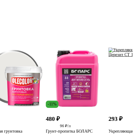
-11%
480 ₽
293 ₽
96 ₽/л
я грунтовка
Грунт-пропитка БОЛАРС
Укрепляющая 