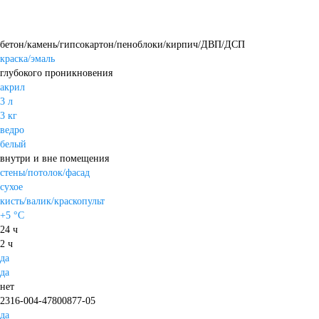
бетон/камень/гипсокартон/пеноблоки/кирпич/ДВП/ДСП
краска/эмаль
глубокого проникновения
акрил
3 л
3 кг
ведро
белый
внутри и вне помещения
стены/потолок/фасад
сухое
кисть/валик/краскопульт
+5 °С
24 ч
2 ч
да
да
нет
2316-004-47800877-05
да