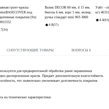
ывная грунт-краска
Валик DECOR 60 мм, d 15 мм,
Уайт - с
bitexBASECOVER под
бюгель 6 мм, ворс 5 мм, велюр,
кг) 4631
оративные покрытия (9л)
ручка стандарт mini 903-3060
4.4
(93)
0011552
4.8
(57)
.7
(34)
СОПУТСТВУЮЩИЕ ТОВАРЫ
ВОПРОСЫ
1
пользуется для предварительной обработки ранее окрашенных
дно-дисперсионных красок. Придает дополнительную влагостойкость
собность, что значительно увеличивает долговечность покрытия.
сь на технические характеристики.