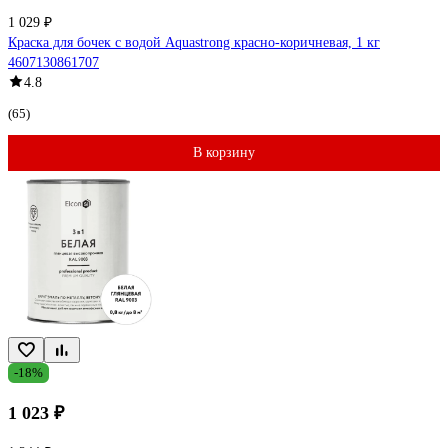
1 029 ₽
Краска для бочек с водой Aquastrong красно-коричневая, 1 кг
4607130861707
4.8
(65)
В корзину
-18%
1 023 ₽