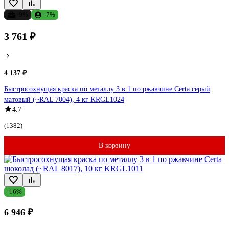
-9%
-7%
3 761 ₽
4 137 ₽
Быстросохнущая краска по металлу 3 в 1 по ржавчине Certa серый
матовый (~RAL 7004), 4 кг KRGL1024
4.7
(1382)
В корзину
-16%
6 946 ₽