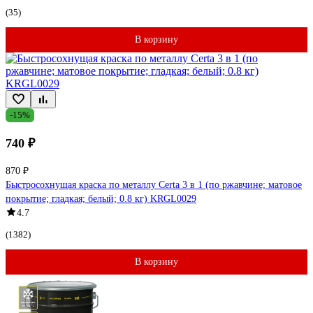
(35)
В корзину
-15%
740 ₽
870 ₽
Быстросохнущая краска по металлу Certa 3 в 1 (по ржавчине; матовое
покрытие; гладкая; белый; 0.8 кг) KRGL0029
4.7
(1382)
В корзину