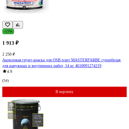
-15%
1 913 ₽
2 250 ₽
Акриловая грунт-краска для OSB плит MASTERFARBE супербелая,
для наружных и внутренних работ, 14 кг 4610091274219
4.9
(54)
В корзину