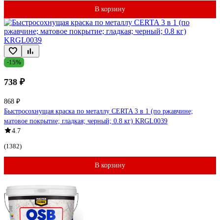
В корзину
-15%
738 ₽
868 ₽
Быстросохнущая краска по металлу CERTA 3 в 1 (по ржавчине;
матовое покрытие; гладкая; черный; 0.8 кг) KRGL0039
4.7
(1382)
В корзину