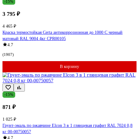
-15%
3 795 ₽
4 465 ₽
Краска термостойкая Certa антикоррозионная до 1000 С черный
матовый RAL 9004 4кг CPR00105
4.7
(1907)
В корзину
-15%
871 ₽
1 025 ₽
Грунт-эмаль по ржавчине Elcon 3 в 1 глянцевая графит RAL 7024 0,8
кг 00-00750057
4.7