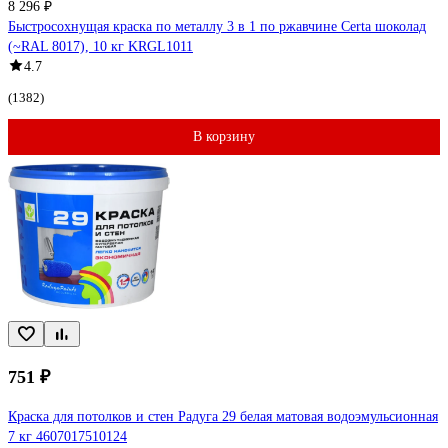
8 296 ₽
Быстросохнущая краска по металлу 3 в 1 по ржавчине Certa шоколад
(~RAL 8017), 10 кг KRGL1011
4.7
(1382)
В корзину
751 ₽
Краска для потолков и стен Радуга 29 белая матовая водоэмульсионная
7 кг 4607017510124