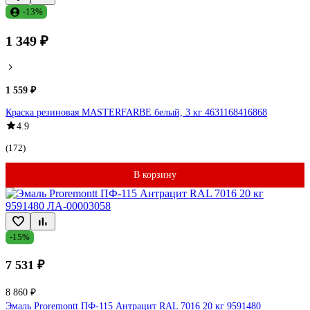
-13%
1 349 ₽
1 559 ₽
Краска резиновая MASTERFARBE белый, 3 кг 4631168416868
4.9
(172)
В корзину
-15%
7 531 ₽
8 860 ₽
Эмаль Proremontt ПФ-115 Антрацит RAL 7016 20 кг 9591480