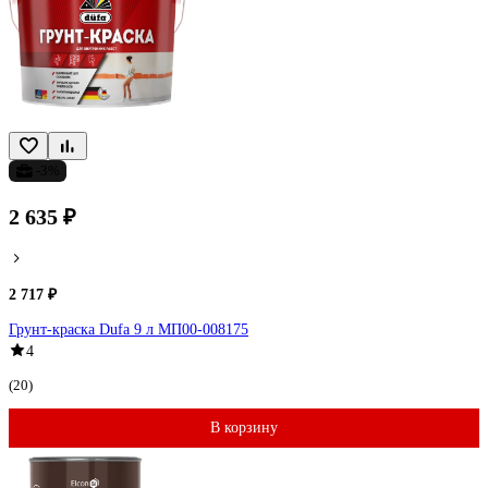
-3%
2 635 ₽
2 717 ₽
Грунт-краска Dufa 9 л МП00-008175
4
(20)
В корзину