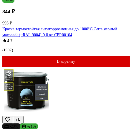
844 ₽
993 ₽
Краска термостойкая антикоррозионная до 1000°С Certa черный
матовый (~RAL 9004) 0,8 кг CPR00104
4.7
(1907)
В корзину
-23%
-21%