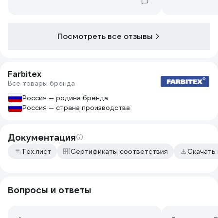
то песок весь на стене, не летит, как у
некоторых других производителей.
Хорошая адгезия к стене.
Посмотреть все отзывы
Farbitex
Все товары бренда
Россия — родина бренда
Россия — страна производства
Документация
Тех.лист
Сертификаты соответствия
Скачать
Вопросы и ответы