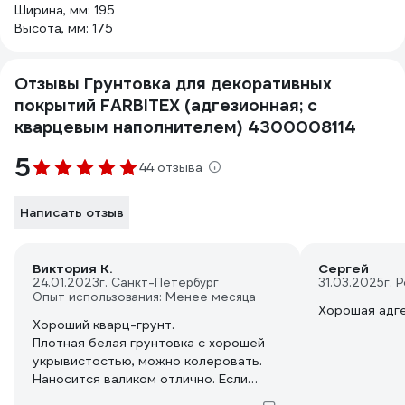
Ширина, мм: 195
Высота, мм: 175
Отзывы Грунтовка для декоративных
покрытий FARBITEX (адгезионная; с
кварцевым наполнителем) 4300008114
5
44 отзыва
Написать отзыв
Виктория К.
Сергей
24.01.2023
г. Санкт-Петербург
31.03.2025
г. 
Опыт использования: Менее месяца
Хорошая адге
Хороший кварц-грунт.
Плотная белая грунтовка с хорошей
укрывистостью, можно колеровать.
Наносится валиком отлично. Если
валик вести с умеренной скоростью,