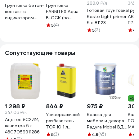
288.8 ₽/л
345.2
Грунтовка бетон-
Грунтовка
Готовая грунтовка
Грун
контакт с
FARBITEX Aqua
Kesto Light primer
АКРИ
индикатором
BLOCK (по
5 л 81123
ПРАЙ
White Line 3.5 кг
минеральным
5
(4)
PRIME
4690417093090
поверхностям; 5
5
(2)
4.
000
кг) 4300007193
Сопутствующие товары
-5%
1 298 ₽
844 ₽
975 ₽
300
347.06 ₽/кг
Универсальный
Краска для
Вали
Ацетон ЯСХИМ,
разбавитель
мебели и декора
ПОЛ
канистра 5 л
TOP.10 1 л
Радуга Mobel ВД-
MATR
4607059911286
10.505.1000.
АК -115 без запаха
поло
5
(3)
4.9
(45)
4.