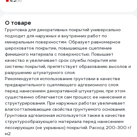
4.2
(9)
полуматовая 0,9 л
двухк
база А
250м
4630058026767
D 48
8066
О товаре
Грунтовка для декоративных покрытий универсально
подходит для наружных и внутренних работ по
минеральным поверхностям. Образует равномерное
шероховатое покрытие, повышающее сцепление
финишного материала с поверхностью. Повышает
качество и увеличивает срок службы покрытия или
системы покрытий, препятствует образованию высолов и
разрушению штукатурного слоя.
Рекомендуется использование грунтовки в качестве
предварительного сцепляющего адгезионного слоя
перед нанесением декоративной штукатурки, при этом
существенно облегчается сам процесс ее нанесения и
структурирования. При наружных работах увеличивает
влагоотталкивающие свойства грунтуемого основания.
Грунтовка адгезионная используется также в качестве
структурообразующего материала перед нанесением
лессирующих (не укрывных) покрытий. Расход 200-300 г/
м2