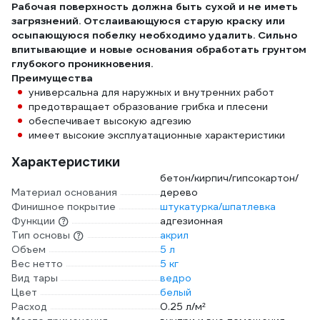
Рабочая поверхность должна быть сухой и не иметь
загрязнений. Отслаивающуюся старую краску или
осыпающуюся побелку необходимо удалить. Сильно
впитывающие и новые основания обработать грунтом
глубокого проникновения.
Преимущества
универсальна для наружных и внутренних работ
предотвращает образование грибка и плесени
обеспечивает высокую адгезию
имеет высокие эксплуатационные характеристики
Характеристики
бетон/кирпич/гипсокартон/
Материал основания
дерево
Финишное покрытие
штукатурка/шпатлевка
Функции
адгезионная
Тип основы
акрил
Объем
5 л
Вес нетто
5 кг
Вид тары
ведро
Цвет
белый
Расход
0.25 л/м²