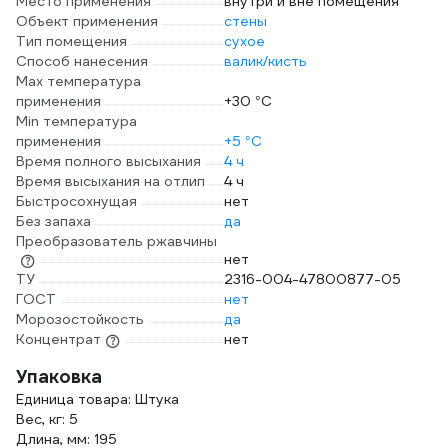
Место применения
внутри и вне помещения
Объект применения
стены
Тип помещения
сухое
Способ нанесения
валик/кисть
Max температура
применения
+30 °С
Min температура
применения
+5 °С
Время полного высыхания
4 ч
Время высыхания на отлип
4 ч
Быстросохнущая
нет
Без запаха
да
Преобразователь ржавчины
нет
ТУ
2316-004-47800877-05
ГОСТ
нет
Морозостойкость
да
Концентрат
нет
Упаковка
Единица товара: Штука
Вес, кг: 5
Длина, мм: 195