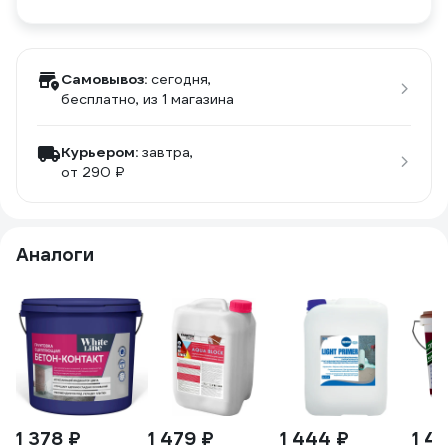
Самовывоз:
сегодня,
бесплатно
, из 1 магазина
Курьером:
завтра,
от 290 ₽
Аналоги
1 378 ₽
1 479 ₽
1 444 ₽
1 4