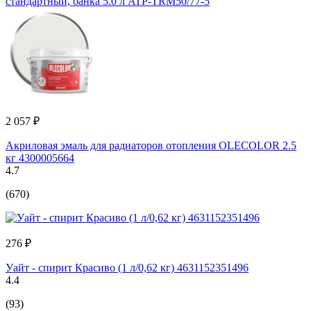
стандартный, банка 5.0 л ATP-TRM50/77-5
2 057 ₽
Акриловая эмаль для радиаторов отопления OLECOLOR 2.5
кг 4300005664
4.7
(670)
276 ₽
Уайт - спирит Красиво (1 л/0,62 кг) 4631152351496
4.4
(93)