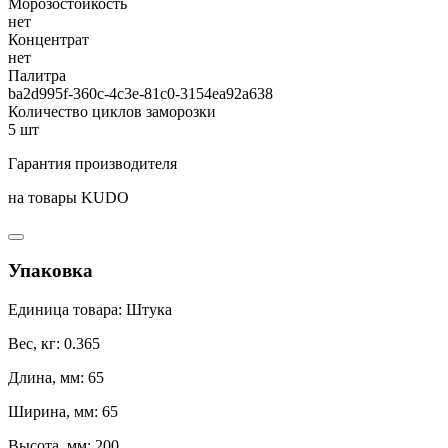
Морозостойкость
нет
Концентрат
нет
Палитра
ba2d995f-360c-4c3e-81c0-3154ea92a638
Количество циклов заморозки
5 шт
Гарантия производителя
на товары KUDO
Упаковка
Единица товара: Штука
Вес, кг: 0.365
Длина, мм: 65
Ширина, мм: 65
Высота, мм: 200