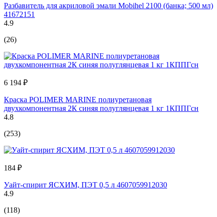
Разбавитель для акриловой эмали Mobihel 2100 (банка; 500 мл)
41672151
4.9
(26)
6 194 ₽
Краска POLIMER MARINE полиуретановая
двухкомпонентная 2К синяя полуглянцевая 1 кг 1КППГсн
4.8
(253)
184 ₽
Уайт-спирит ЯСХИМ, ПЭТ 0,5 л 4607059912030
4.9
(118)