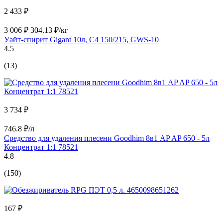
2 433 ₽
3 006 ₽
304.13 ₽/кг
Уайт-спирит Gigant 10л, С4 150/215, GWS-10
4.5
(13)
3 734 ₽
746.8 ₽/л
Средство для удаления плесени Goodhim 8в1 AP AP 650 - 5л
Концентрат 1:1 78521
4.8
(150)
167 ₽