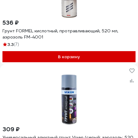
536 ₽
Грунт FORMEL кислотный, протравливающий, 520 мл,
аэрозоль FM-4001
3.3
(7)
В корзину
309 ₽
Универсальный алкидный грунт Vixen (серый; аэрозоль; 520