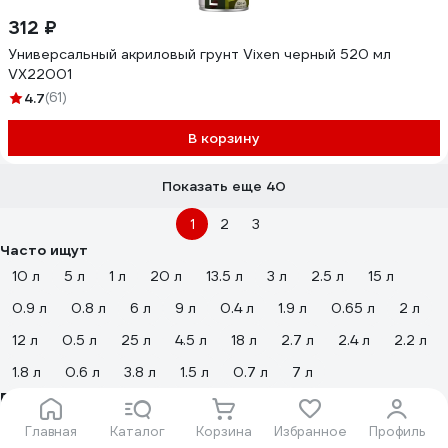
312 ₽
Универсальный акриловый грунт Vixen черный 520 мл
VX22001
4.7
(61)
В корзину
Показать еще 40
1
2
3
Часто ищут
10 л
5 л
1 л
20 л
13.5 л
3 л
2.5 л
15 л
0.9 л
0.8 л
6 л
9 л
0.4 л
1.9 л
0.65 л
2 л
12 л
0.5 л
25 л
4.5 л
18 л
2.7 л
2.4 л
2.2 л
1.8 л
0.6 л
3.8 л
1.5 л
0.7 л
7 л
Популярные отзывы
Главная
Каталог
Корзина
Избранное
Профиль