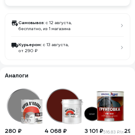
Самовывоз:
c 12 августа,
бесплатно
, из 1 магазина
Курьером:
c 13 августа,
от 290 ₽
Аналоги
280 ₽
4 068 ₽
3 101 ₽
297
516.83 ₽/л