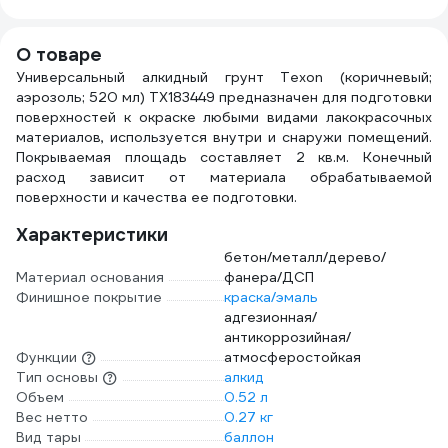
МЕТАЛЛ/25
банка 5.0 л ATP-
TRM50/77-5
О товаре
Универсальный алкидный грунт Texon (коричневый;
аэрозоль; 520 мл) ТХ183449 предназначен для подготовки
поверхностей к окраске любыми видами лакокрасочных
материалов, используется внутри и снаружи помещений.
Покрываемая площадь составляет 2 кв.м. Конечный
расход зависит от материала обрабатываемой
поверхности и качества ее подготовки.
Характеристики
бетон/металл/дерево/
Материал основания
фанера/ДСП
Финишное покрытие
краска/эмаль
адгезионная/
антикоррозийная/
Функции
атмосферостойкая
Тип основы
алкид
Объем
0.52 л
Вес нетто
0.27 кг
Вид тары
баллон