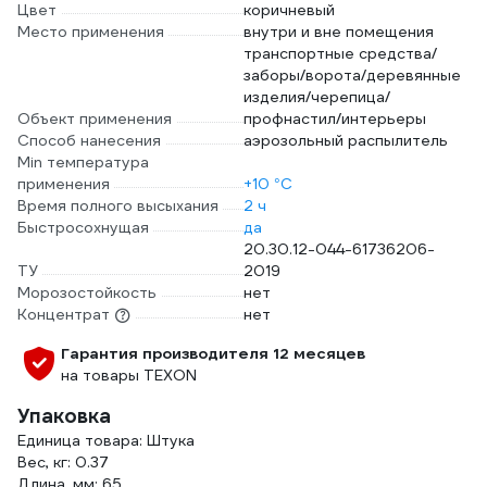
Цвет
коричневый
Место применения
внутри и вне помещения
транспортные средства/
заборы/ворота/деревянные
изделия/черепица/
Объект применения
профнастил/интерьеры
Способ нанесения
аэрозольный распылитель
Min температура
применения
+10 °С
Время полного высыхания
2 ч
Быстросохнущая
да
20.30.12-044-61736206-
ТУ
2019
Морозостойкость
нет
Концентрат
нет
Гарантия производителя 12 месяцев
на товары TEXON
Упаковка
Единица товара: Штука
Вес, кг: 0.37
Длина, мм: 65