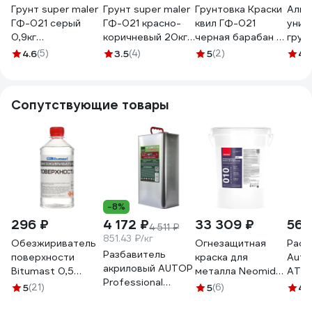
Грунт super maler
Грунт super maler
Грунтовка Краски
Алки
ГФ-021 серый
ГФ-021 красно-
квил ГФ-021
унив
0,9кг
коричневый 20кг
черная барабан 6
грун
Лк-00005687
Лк-00005636
кг 4690417003365
белы
4.6
(5)
3.5
(4)
5
(2)
4.
RT14
Сопутствующие товары
-8%
296 ₽
4 172 ₽
33 309 ₽
566
4 511 ₽
851.43 ₽/кг
Обезжириватель
Огнезащитная
Раст
Разбавитель
поверхности
краска для
Auton
акриловый AUTOP
Bitumast 0,5
металла Neomid
ATN
Professional
л/0,35 кг
25 кг Н-ОГН-
5
(21)
5
(6)
4
(1
50/77,
4607952901131
КРАСКА-
стандартный,