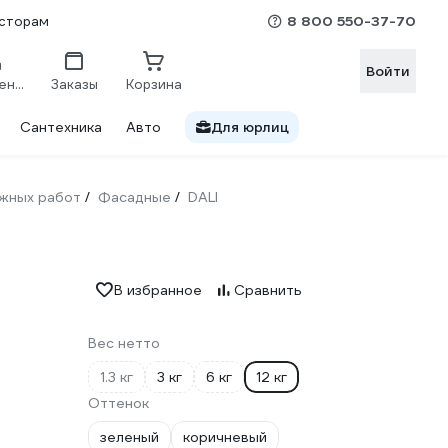
8 800 550-37-70
сторам
Войти
Сравнение
Заказы
Корзина
Сантехника
Авто
Для юрлиц
жных работ
Фасадные
DALI
/
/
В избранное
Сравнить
Вес нетто
1.3 кг
3 кг
6 кг
12 кг
Оттенок
зеленый
коричневый