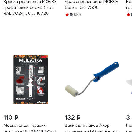
Краска резиновая MÖKKE
Краска резиновая MÖKKE
Кр
графитовый серый ( код
белый, 6кг 7506
гр
RAL 7024) , 6кг, 16726
5
(134)
110 ₽
132 ₽
3
Мешалка для краски,
Валик для лаков Акор,
По
пластика DECOR 11612449
ролик-мини 60 мм, велюр
ру