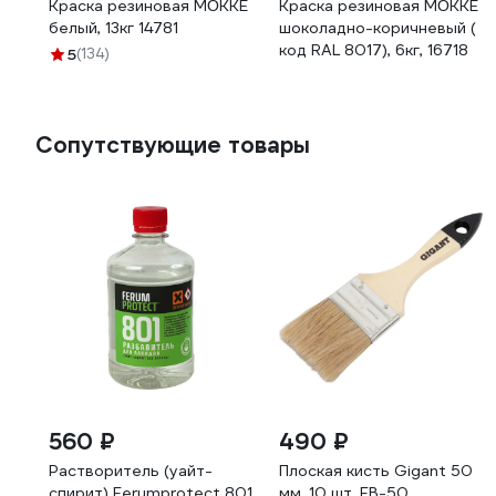
Краска резиновая MÖKKE
Краска резиновая MÖKKE
белый, 13кг 14781
шоколадно-коричневый (
код RAL 8017), 6кг, 16718
5
(134)
Сопутствующие товары
560 ₽
490 ₽
Растворитель (уайт-
Плоская кисть Gigant 50
спирит) Ferumprotect 801
мм, 10 шт. FB-50