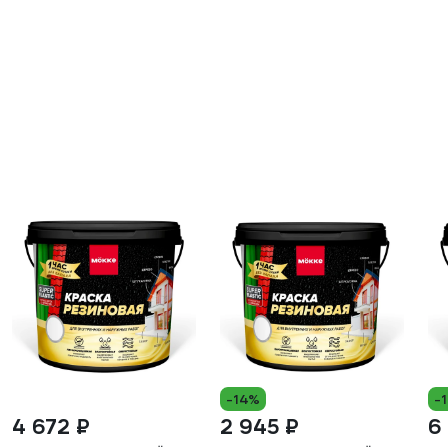
-14%
-
4 672 ₽
2 945 ₽
6