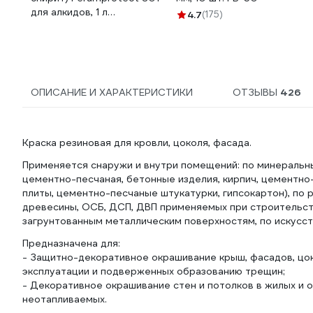
для алкидов, 1 л
4.7
(175)
ТД000004350
ОПИСАНИЕ И ХАРАКТЕРИСТИКИ
ОТЗЫВЫ
426
Краска резиновая для кровли, цоколя, фасада.
Применяется снаружи и внутри помещений: по минеральн
цементно-песчаная, бетонные изделия, кирпич, цементн
плиты, цементно-песчаные штукатурки, гипсокартон), по 
древесины, ОСБ, ДСП, ДВП применяемых при строительст
загрунтованным металлическим поверхностям, по искусс
Предназначена для:
- Защитно-декоративное окрашивание крыш, фасадов, цо
эксплуатации и подверженных образованию трещин;
- Декоративное окрашивание стен и потолков в жилых и
неотапливаемых.