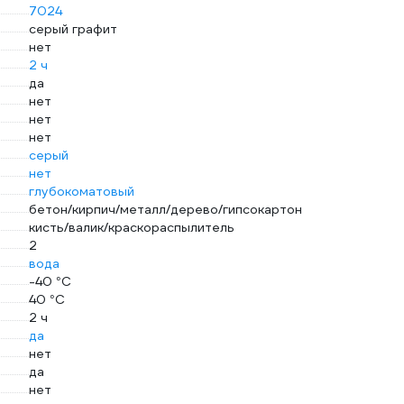
7024
серый графит
нет
2 ч
да
нет
нет
нет
серый
нет
глубокоматовый
бетон/кирпич/металл/дерево/гипсокартон
кисть/валик/краскораспылитель
2
вода
-40 °С
40 °С
2 ч
да
нет
да
нет