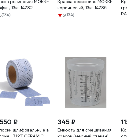
аска резиновая MÖKKE
Краска резиновая MÖKKE
Краска
афит, 13кг 14782
коричневый, 13кг 14785
графит
RAL 702
5
(134)
5
(134)
 550 ₽
345 ₽
115 ₽
лоски шлифовальные в
Ёмкость для смешивания
Кордще
лоне L712T CERAMIC
красок (мерный стакан)
стальн