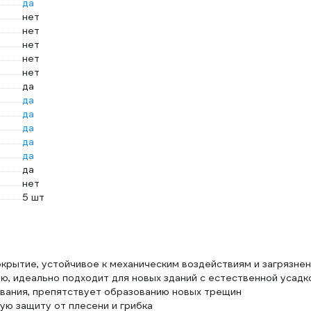
да
нет
нет
нет
нет
нет
да
да
да
да
да
да
да
нет
5 шт
крытие, устойчивое к механическим воздействиям и загрязне
, идеально подходит для новых зданий с естественной усадк
ования, препятствует образованию новых трещин
ую защиту от плесени и грибка