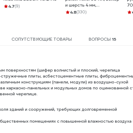
и шерсть 4 мм,
70
4.7
(9)
кронштейн 6 мм, Мастер
P2
4.8
(330)
501 30 060
му
SU
СОПУТСТВУЮЩИЕ ТОВАРЫ
ВОПРОСЫ
15
ым поверхностям (шифер волнистый и плоский, черепица
о-стружечные плиты, асбестоцементные плиты, фиброцементн
различным конструкциям (панели, модули) из воздушно-сухой
ве каркасно-панельных и модульных домов по оцинкованной с
твенной черепице.
коля зданий и сооружений, требующих долговременной
 общественных помещениях с повышенной влажностью воздуха 