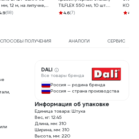
 мм, 12 м, на липучке,
TILFLEX 550 мл, 10 шт.
КОБАЛ
40, с
TL37-550/10
4.9
(68)
4.6
(7)
4.7
(1
льтипылеотводом
NMIGHT 76612
СПОСОБЫ ПОЛУЧЕНИЯ
АНАЛОГИ
СЕРВИС
DALI
Все товары бренда
ые
Россия — родина бренда
Россия — страна производства
тали,
Информация об упаковке
Единица товара: Штука
Вес, кг: 12.45
Длина, мм: 310
или
Ширина, мм: 310
Высота, мм: 220