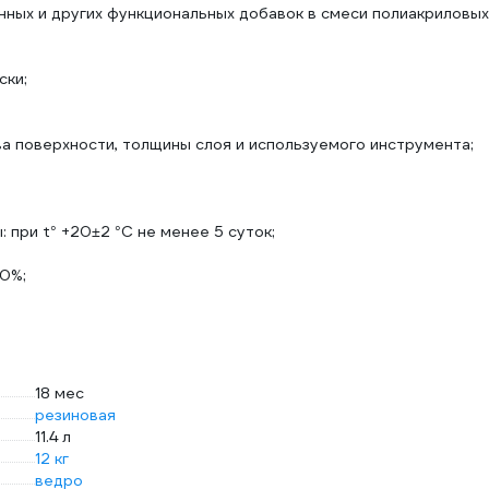
онных и других функциональных добавок в смеси полиакриловых
ски;
ства поверхности, толщины слоя и используемого инструмента;
 при t° +20±2 °C не менее 5 суток;
50%;
18 мес
резиновая
11.4 л
12 кг
ведро