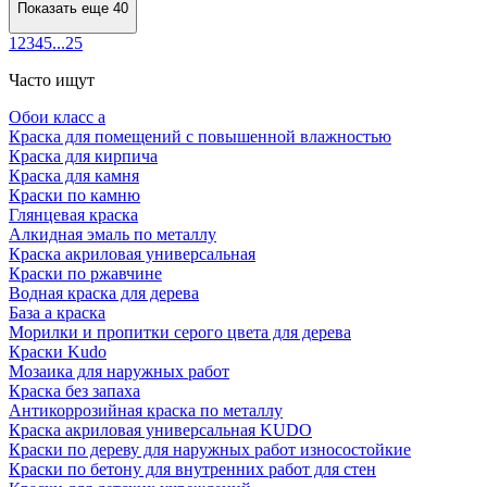
Показать еще 40
1
2
3
4
5
...
25
Часто ищут
Обои класс а
Краска для помещений с повышенной влажностью
Краска для кирпича
Краска для камня
Краски по камню
Глянцевая краска
Алкидная эмаль по металлу
Краска акриловая универсальная
Краски по ржавчине
Водная краска для дерева
База а краска
Морилки и пропитки серого цвета для дерева
Краски Kudo
Мозаика для наружных работ
Краска без запаха
Антикоррозийная краска по металлу
Краска акриловая универсальная KUDO
Краски по дереву для наружных работ износостойкие
Краски по бетону для внутренних работ для стен