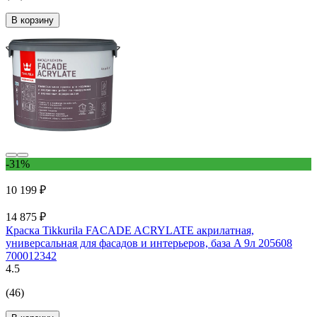
В корзину
-31%
10 199 ₽
14 875 ₽
Краска Tikkurila FACADE ACRYLATE акрилатная,
универсальная для фасадов и интерьеров, база A 9л 205608
700012342
4.5
(46)