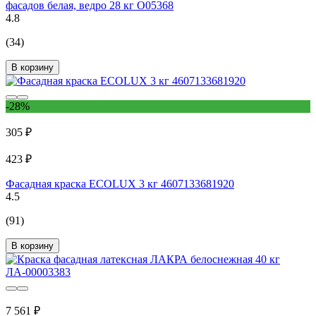
фасадов белая, ведро 28 кг О05368
4.8
(34)
В корзину
-28%
305 ₽
423 ₽
Фасадная краска ECOLUX 3 кг 4607133681920
4.5
(91)
В корзину
7 561 ₽