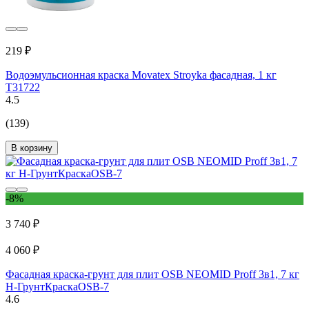
219 ₽
Водоэмульсионная краска Movatex Stroyka фасадная, 1 кг
Т31722
4.5
(139)
В корзину
-8%
3 740 ₽
4 060 ₽
Фасадная краска-грунт для плит OSB NEOMID Proff 3в1, 7 кг
Н-ГрунтКраскаOSB-7
4.6