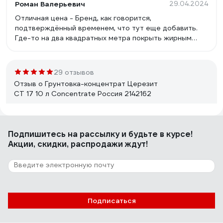
Роман Валерьевич
29.04.2024
Отличная цена - Бренд, как говорится,
подтверждённый временем, что тут еще добавить.
Где-то на два квадратных метра покрыть жирным
слоям вполне хватает.
29 отзывов
Отзыв о Грунтовка-концентрат Церезит
CT 17 10 л Concentrate Россия 2142162
Иван Б.
18.03.2024
Подпишитесь
на рассылку
и будьте в курсе!
Для ремонта квартиры
Акции, скидки, распродажи ждут!
Подписаться