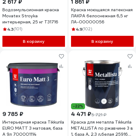
2 617 ₽
1 861 ₽
Водоэмульсионная краска
Краска моющаяся латексная
Movatex Stroyka
ЛАКРА белоснежная 6,5 кг
интерьерная, 25 кг Т31716
ЛА-00000056
4.3
(101)
4.9
(102)
В корзину
В корзину
-22%
9 785 ₽
4 471 ₽
5 721 ₽
Интерьерная краска Tikkurila
Краска для металла Tikkurila
EURO MATT 3 матовая, база
METALLISTA по ржавчине 3 в
A 9л 700001114
1, база A, 2.3 л,белая 259168