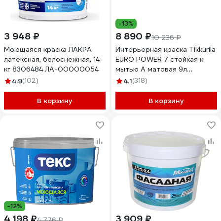
-13%
3 948 ₽
8 890 ₽
10 236 ₽
Моющаяся краска ЛАКРА
Интерьерная краска Tikkurila
латексная, белоснежная, 14
EURO POWER 7 стойкая к
кг 8306484 ЛА-00000054
мытью A матовая 9л
700001121
4.9
(102)
4.1
(318)
В корзину
В корзину
-12%
4 198 ₽
3 909 ₽
4 776 ₽