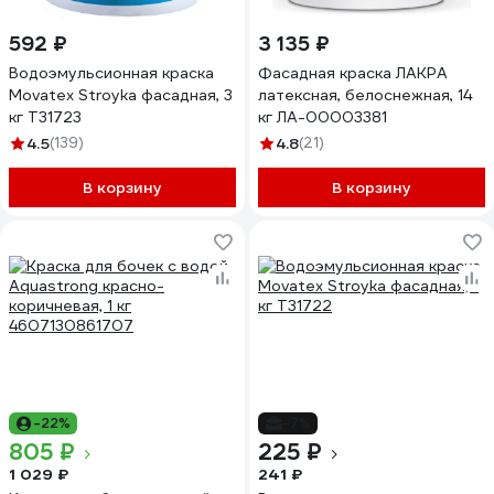
592 ₽
3 135 ₽
Водоэмульсионная краска
Фасадная краска ЛАКРА
Movatex Stroyka фасадная, 3
латексная, белоснежная, 14
кг Т31723
кг ЛА-00003381
4.5
(139)
4.8
(21)
В корзину
В корзину
-22%
-7%
805 ₽
225 ₽
1 029 ₽
241 ₽