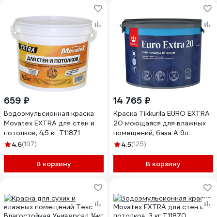
659 ₽
14 765 ₽
Водоэмульсионная краска
Краска Tikkurila EURO EXTRA
Movatex EXTRA для стен и
20 моющаяся для влажных
потолков, 4,5 кг Т11871
помещений, база A 9л
700001107
4.6
(197)
4.5
(125)
В корзину
В корзину