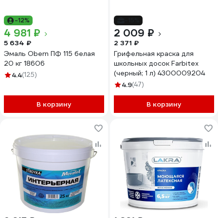
-12%
-15%
4 981 ₽
2 009 ₽
5 634 ₽
2 371 ₽
Эмаль Obern ПФ 115 белая
Грифельная краска для
20 кг 18606
школьных досок Farbitex
(черный; 1 л) 4300009204
4.4
(125)
4.9
(47)
В корзину
В корзину