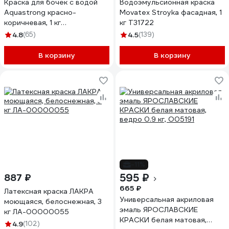
Краска для бочек с водой
Водоэмульсионная краска
Aquastrong красно-
Movatex Stroyka фасадная, 1
коричневая, 1 кг
кг Т31722
4607130861707
4.8
(65)
4.5
(139)
В корзину
В корзину
-11%
595 ₽
887 ₽
665 ₽
Латексная краска ЛАКРА
Универсальная акриловая
моющаяся, белоснежная, 3
эмаль ЯРОСЛАВСКИЕ
кг ЛА-00000055
КРАСКИ белая матовая,
4.9
(102)