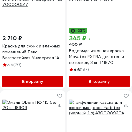
-23%
345 ₽
2 710 ₽
450 ₽
Краска для сухих и влажных
Водоэмульсионная краска
помещений Текс
Movatex EXTRA для стен и
Влагостойкая Универсал 14кг
потолков, 3 кг Т11870
700000517
3.9
(20)
4.6
(197)
В корзину
В корзину