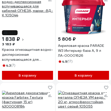
-42%
1 838 ₽
5 806 ₽
3 163 ₽
Акриловая краска PARADE
Краска огнезащитная водно-
W3 Интерьер база А, 9 л
дисперсионная
ЛА-00001626
вспучивающаяся для
4.9
(17)
кабелей ОГНЕЗА, марки -ВД-
4.3
(7)
К 105044
В корзину
В корзину