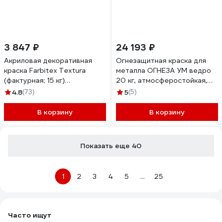
3 847 ₽
24 193 ₽
Акриловая декоративная
Огнезащитная краска для
краска Farbitex Textura
металла ОГНЕЗА УМ ведро
(фактурная; 15 кг)
20 кг, атмосферостойкая,
4300008184
цвет серый 105055
4.8
(73)
5
(5)
В корзину
В корзину
Показать еще 40
1
2
3
4
5
...
25
Часто ищут