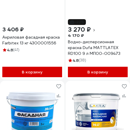
-22%
3 270 ₽
3 406 ₽
4 170 ₽
Акриловая фасадная краска
Водно-дисперсионная
Farbitex 13 кг 4300001556
краска Dufa MATTLATEX
4.8
(41)
RD100 9 л МП00-009473
4.8
(38)
В корзину
В корзину