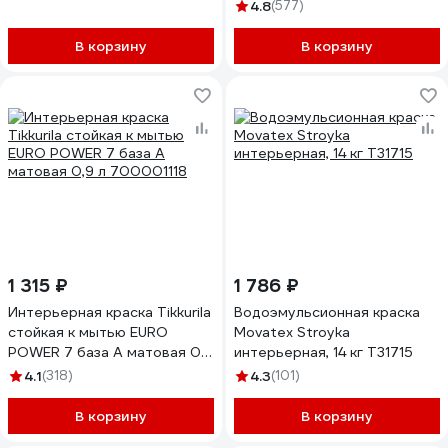
ведро 0.9 кг, О05191
4.8
(577)
В корзину
В корзину
1 315 ₽
1 786 ₽
Интерьерная краска Tikkurila
Водоэмульсионная краска
стойкая к мытью EURO
Movatex Stroyka
POWER 7 база A матовая 0,9
интерьерная, 14 кг Т31715
л 700001118
4.1
(318)
4.3
(101)
В корзину
В корзину