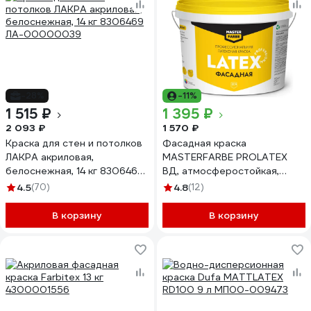
-28%
-11%
1 515 ₽
1 395 ₽
2 093 ₽
1 570 ₽
Краска для стен и потолков
Фасадная краска
ЛАКРА акриловая,
MASTERFARBE PROLATEX
белоснежная, 14 кг 8306469
ВД, атмосферостойкая,
ЛА-00000039
белая, 14 кг 4631166884737
4.5
(70)
4.8
(12)
В корзину
В корзину