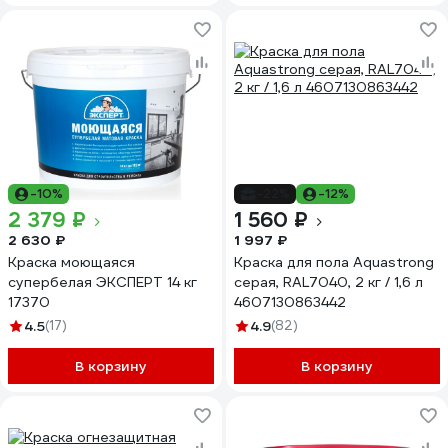
-10%
-22%
-12%
2 379 ₽
1 560 ₽
2 630 ₽
1 997 ₽
Краска моющаяся
Краска для пола Aquastrong
супербелая ЭКСПЕРТ 14 кг
серая, RAL7040, 2 кг / 1,6 л
17370
4607130863442
4.5
(17)
4.9
(82)
В корзину
В корзину