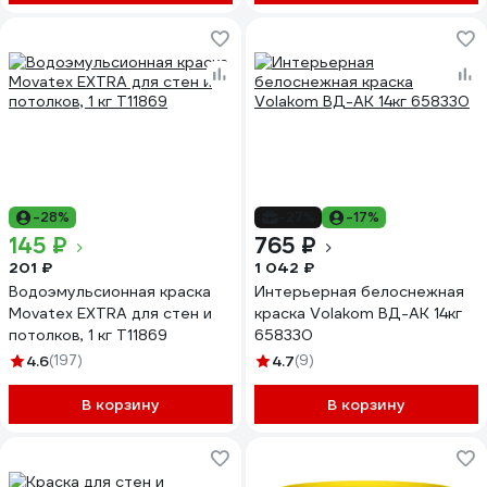
-28%
-27%
-17%
145 ₽
765 ₽
201 ₽
1 042 ₽
Водоэмульсионная краска
Интерьерная белоснежная
Movatex EXTRA для стен и
краска Volakom ВД-АК 14кг
потолков, 1 кг Т11869
658330
4.6
(197)
4.7
(9)
В корзину
В корзину