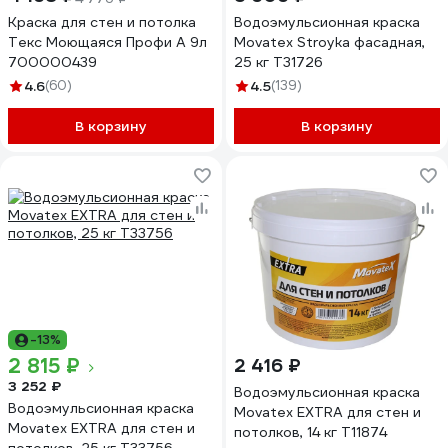
Краска для стен и потолка
Водоэмульсионная краска
Текс Моющаяся Профи A 9л
Movatex Stroyka фасадная,
700000439
25 кг Т31726
4.6
(60)
4.5
(139)
В корзину
В корзину
-13%
2 815 ₽
2 416 ₽
3 252 ₽
Водоэмульсионная краска
Водоэмульсионная краска
Movatex EXTRA для стен и
Movatex EXTRA для стен и
потолков, 14 кг Т11874