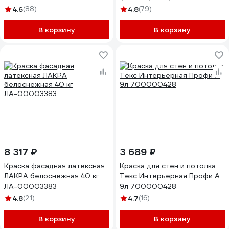
710011841
4.6
(88)
4.8
(79)
В корзину
В корзину
8 317 ₽
3 689 ₽
Краска фасадная латексная
Краска для стен и потолка
ЛАКРА белоснежная 40 кг
Текс Интерьерная Профи A
ЛА-00003383
9л 700000428
4.8
(21)
4.7
(16)
В корзину
В корзину