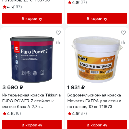
потолков, 25 кг Т33756
4.6
(197)
4.6
(197)
В корзину
В корзину
3 690 ₽
1 931 ₽
Интерьерная краска Tikkurila
Водоэмульсионная краска
EURO POWER 7 стойкая к
Movatex EXTRA для стен и
мытью база A 2,7л
потолков, 10 кг Т11873
700001120
4.1
(318)
4.6
(197)
В корзину
В корзину