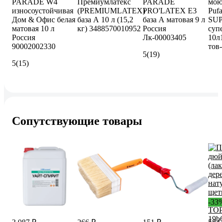
PARADE W4
Премиумлатекс
PARADE
мою
износоустойчивая
(PREMIUMLATEX)
PRO'LATEX Е3
Pufa
Дом & Офис белая
база А 10 л (15,2
база А матовая 9 л
SU
матовая 10 л
кг) 3488570010952
Россия
суп
Россия
Лк-00003405
10л
90002002330
тов
5
(19)
5
(15)
Сопутствующие товары
-33