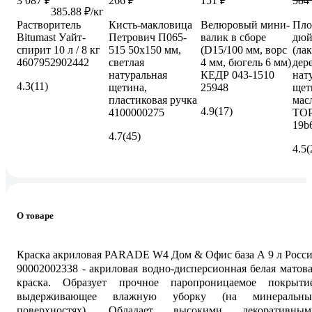
3 087 ₽
266 ₽
151 ₽
584
385.88 ₽/кг
Растворитель
Кисть-макловица
Велюровый мини-
Пло
Bitumast Уайт-
Петрович П065-
валик в сборе
дюй
спирит 10 л / 8 кг
515 50х150 мм,
(D15/100 мм, ворс
(ла
4607952902442
светлая
4 мм, бюгель 6 мм)
дер
натуральная
КЕДР 043-1510
нат
4.3
(11)
щетина,
25948
щет
пластиковая ручка
мас
4.9
(17)
4100000275
TO
19b
4.7
(45)
4.5
(
О товаре
Краска акриловая PARADE W4 Дом & Офис база А 9 л Росс
90002002338 - акриловая водно-дисперсионная белая матов
краска. Образует прочное паропроницаемое покрытие
выдерживающее влажную уборку (на минеральны
поверхностях). Обладает высокими декоративным