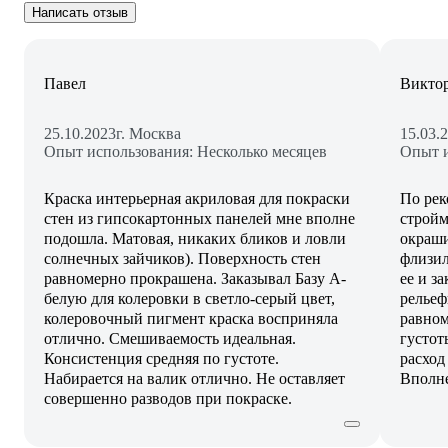
Написать отзыв
Павел
Викто
25.10.2023
г. Москва
15.03.
Опыт использования: Несколько месяцев
Опыт и
Краска интерьерная акриловая для покраски
По рек
стен из гипсокартонных панелей мне вполне
стройм
подошла. Матовая, никаких бликов и ловли
окраши
солнечных зайчиков). Поверхность стен
флизил
равномерно прокрашена. Заказывал Базу А-
ее и з
белую для колеровки в светло-серый цвет,
рельеф
колеровочный пигмент краска восприняла
равном
отлично. Смешиваемость идеальная.
густот
Консистенция средняя по густоте.
расход
Набирается на валик отлично. Не оставляет
Вполне
совершенно разводов при покраске.