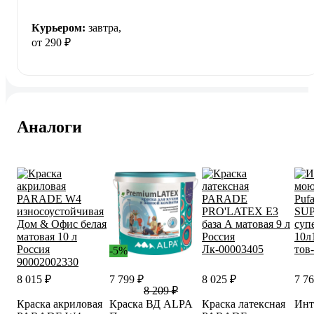
Курьером:
завтра,
от 290 ₽
Аналоги
-5%
8 015 ₽
7 799 ₽
8 025 ₽
7 76
8 209 ₽
Краска акриловая
Краска ВД ALPA
Краска латексная
Инт