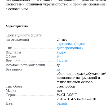
свойствами, отличной укрывистостью и прочным сцеплени
с основанием.
Характеристики
Срок годности (с даты
изготовления)
24 мес
акриловая (водно-
Тип
дисперсионная)
Вид тары
ведро
Объем
9 л
Вес нетто
14.4 кг
Возможность колеровки
да
Без запаха
да
обои под покраску/бумажные/
виниловые на бумажной и
флизелиновой основе/
Тип обоев
стеклообои
Марка
нет
Серия
W-CLASSIС
ТУ
2316-011-65367400-2010
Цвет
белый