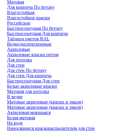
Матовая
Для кирпича По бетону
Влагостойкая
Влагостойкие краски
Российские
Быстросохнущая По бетону
Быстросохнущая Для кирпича
Таблица цветов RAL
Воднодисперсионные
Акриловые
Акриловые краски оптом
Для потолка
Для стен
Для стен По бетону
Для стен Для кирпича
Быстросохнущая Для стен
Белые акриловые краски
Матовая для потолка
В ведре
Матовые акриловые (краски и эмали)
Матовые акриловые (краски и эмали)
Акриловая моющаяся
Белая матовая
На воде
Наносящиеся краскораспылителем для стен