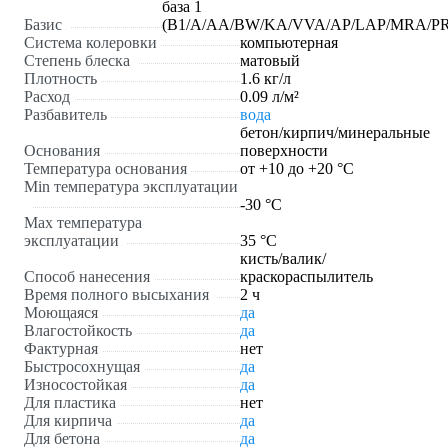
база 1
Базис
(B1/A/AA/BW/KA/VVA/AP/LAP/MRA/PR
Система колеровки
компьютерная
Степень блеска
матовый
Плотность
1.6 кг/л
Расход
0.09 л/м²
Разбавитель
вода
бетон/кирпич/минеральные
Основания
поверхности
Температура основания
от +10 до +20 °С
Min температура эксплуатации
-30 °С
Max температура
эксплуатации
35 °С
кисть/валик/
Способ нанесения
краскораспылитель
Время полного высыхания
2 ч
Моющаяся
да
Влагостойкость
да
Фактурная
нет
Быстросохнущая
да
Износостойкая
да
Для пластика
нет
Для кирпича
да
Для бетона
да