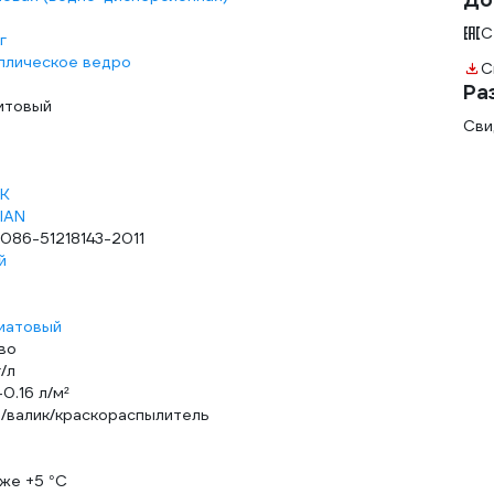
С
г
ллическое ведро
С
Ра
итовый
Сви
К
RIAN
-086-51218143-2011
й
матовый
во
г/л
0.16 л/м²
ь/валик/краскораспылитель
иже +5 °С