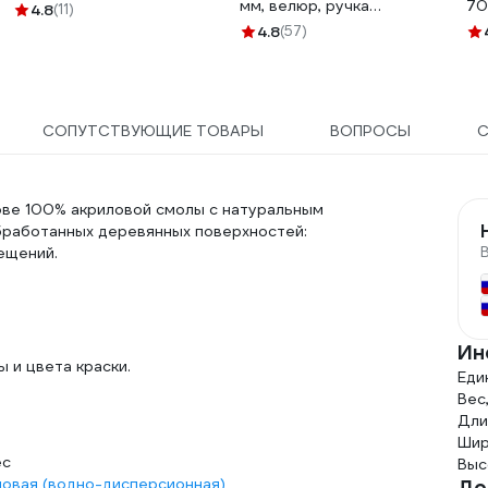
мм, велюр, ручка
70
4.8
(11)
стандарт mini 903-3060
P2
4.8
(57)
му
SU
СОПУТСТВУЮЩИЕ ТОВАРЫ
ВОПРОСЫ
ове 100% акриловой смолы с натуральным
бработанных деревянных поверхностей:
мещений.
Ин
 и цвета краски.
Еди
Вес,
Дли
Шир
ес
Выс
ловая (водно-дисперсионная)
До