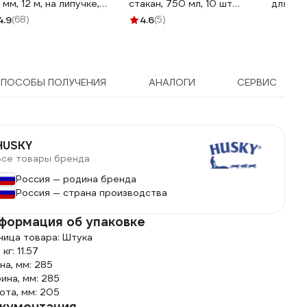
 мм, 12 м, на липучке,
стакан, 750 мл, 10 шт
для алк
40, с
TL37-750/10
ТД000
4.9
(68)
4.6
(5)
льтипылеотводом
NMIGHT 76612
СПОСОБЫ ПОЛУЧЕНИЯ
АНАЛОГИ
СЕРВИС
HUSKY
Все товары бренда
Россия — родина бренда
Россия — страна производства
формация об упаковке
ница товара: Штука
 кг: 11.57
на, мм: 285
ина, мм: 285
ота, мм: 205
кументация