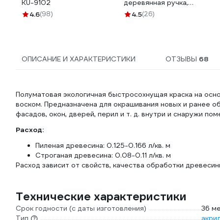
KU-9102
деревянная ручка,
натуральная щетина, для
4.6
(98)
4.5
(26)
масляных красок) TOPEX
Профи 19b640
ОПИСАНИЕ И ХАРАКТЕРИСТИКИ
ОТЗЫВЫ
68
Полуматовая экологичная быстросохнущая краска на осн
воском. Предназначена для окрашивания новых и ранее о
фасадов, окон, дверей, перил и т. д. внутри и снаружи по
Расход:
Пиленая древесина: 0.125-0.166 л/кв. м
Строганая древесина: 0.08-0.11 л/кв. м
Расход зависит от свойств, качества обработки древесины
Технические характеристики
Срок годности (с даты изготовления)
36 м
Тип
акри