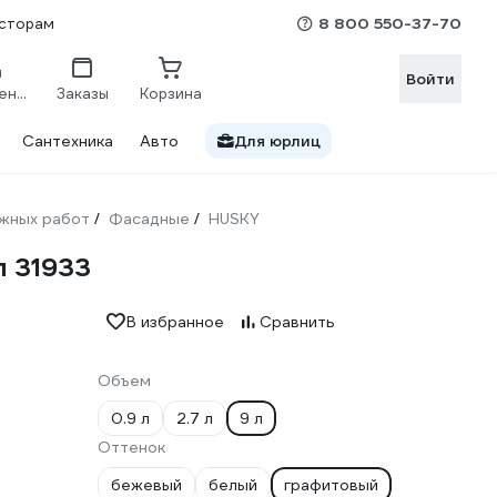
8 800 550-37-70
сторам
Войти
Сравнение
Заказы
Корзина
Сантехника
Авто
Для юрлиц
жных работ
Фасадные
HUSKY
/
/
л 31933
В избранное
Сравнить
Объем
0.9 л
2.7 л
9 л
Оттенок
бежевый
белый
графитовый