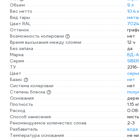
Объем
9 л
Вес нетто
10.4 к
Вид тары
мета
Цвет RAL
7024
Оттенок
граф
Возможность колеровки
нет
Время высыхания между слоями
12 ч
Без запаха
да
Марка
ВД-А
Серия
SIBE
ТУ
2316
Цвет
серы
Базис
нет
Система колеровки
нет
Степень блеска
полу
Основания
дере
Плотность
1.15 к
Расход
0.08-
Способ нанесения
кист
Рекомендуемое количество слоев
2-3
Разбавитель
вода
Температура основания
не н