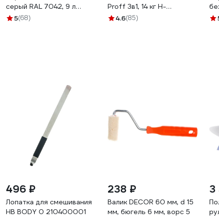
серый RAL 7042, 9 л
Proff 3в1, 14 кг Н-
бе
31929
ГрунтКраскаOSB-14
31
5
(68)
4.6
(85)
496 ₽
238 ₽
3
Лопатка для смешивания
Валик DECOR 60 мм, d 15
По
HB BODY 0 210400001
мм, бюгель 6 мм, ворс 5
ру