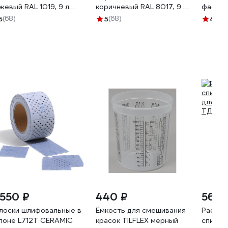
жевый RAL 1019, 9 л
коричневый RAL 8017, 9 л
фасадо
940
31943
воском
5
(68)
5
(68)
4.8
(1
А
 550 ₽
440 ₽
560 
лоски шлифовальные в
Ёмкость для смешивания
Раство
лоне L712T CERAMIC
красок TILFLEX мерный
спирит