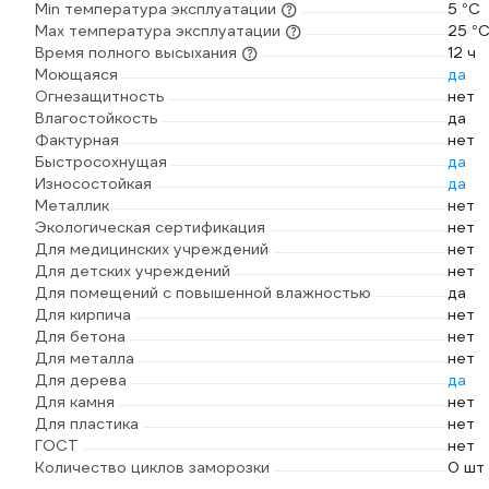
Min температура эксплуатации
5 °С
Max температура эксплуатации
25 °
Время полного высыхания
12 ч
Моющаяся
да
Огнезащитность
нет
Влагостойкость
да
Фактурная
нет
Быстросохнущая
да
Износостойкая
да
Металлик
нет
Экологическая сертификация
нет
Для медицинских учреждений
нет
Для детских учреждений
нет
Для помещений с повышенной влажностью
да
Для кирпича
нет
Для бетона
нет
Для металла
нет
Для дерева
да
Для камня
нет
Для пластика
нет
ГОСТ
нет
Количество циклов заморозки
0 шт