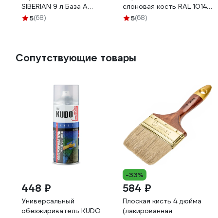
SIBERIAN 9 л База А
слоновая кость RAL 1014,
28049
9 л 31936
5
(68)
5
(68)
Сопутствующие товары
-33%
448 ₽
584 ₽
Универсальный
Плоская кисть 4 дюйма
обезжириватель KUDO
(лакированная