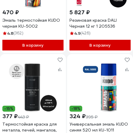
470 ₽
5 827 ₽
Эмаль термостойкая KUDO
Резиновая краска DALI
черная KU-5002
Черная 12 кг 1 205536
4.8
(362)
4.9
(426)
В корзину
В корзину
-15%
-18%
377 ₽
324 ₽
443 ₽
395 ₽
Термостойкая краска для
Универсальная эмаль KUDO
металла, печей, мангалов,
синяя 520 мл KU-1011