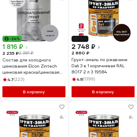
-24%
-4%
1 816 ₽
2 748 ₽
2 860 ₽
2 235 ₽
2 381 ₽
Грунт-эмаль по ржавчине
Состав для холодного
Dali 3 в 1 коричневая RAL
цинкования Elcon Zintech
8017 2 л 3 19584
цинковая краска/цинковая
грунтовка/грунт по металлу,
4.8
(1399)
4.7
(223)
1 кг 00-00002730
В корзину
В корзину