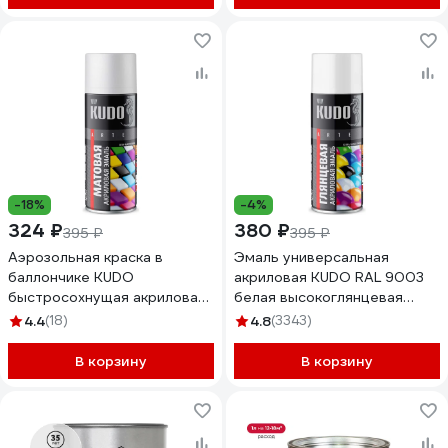
-18%
-4%
324 ₽
380 ₽
395 ₽
395 ₽
Аэрозольная краска в
Эмаль универсальная
баллончике KUDO
акриловая KUDO RAL 9003
быстросохнущая акриловая
белая высокоглянцевая
универсальная матовая RAL
объем 520 мл KU-A9003
4.4
(18)
4.8
(3343)
9003 белая KU-A9003M
В корзину
В корзину