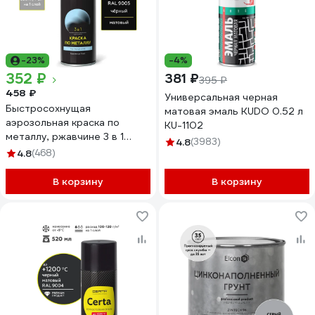
-23%
-4%
352 ₽
381 ₽
395 ₽
458 ₽
Универсальная черная
Быстросохнущая
матовая эмаль KUDO 0.52 л
аэрозольная краска по
KU-1102
металлу, ржавчине 3 в 1
4.8
(3983)
Certa матовое покрытие,
4.8
(468)
гладкая, черный RAL 9005,
520 мл KRGL0089
В корзину
В корзину