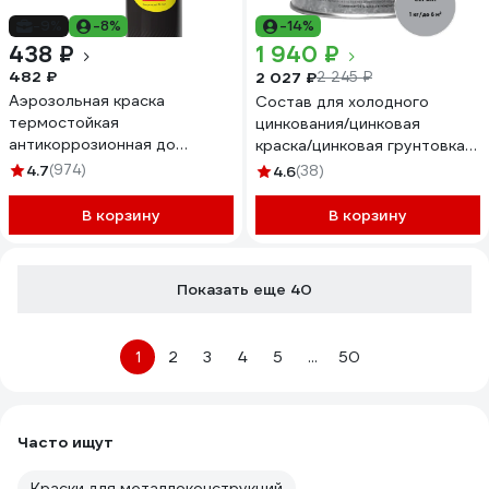
-9%
-8%
-14%
438 ₽
1 940 ₽
482 ₽
2 027 ₽
2 245 ₽
Аэрозольная краска
Состав для холодного
термостойкая
цинкования/цинковая
антикоррозионная до
краска/цинковая грунтовка/
1200°С Certa черный
грунт по металлу Elcon
4.7
(974)
4.6
(38)
матовый RAL 9004,аэрозоль
Zintech 96 1кг 00-
CPR00119
00004043
В корзину
В корзину
Показать еще 40
1
2
3
4
5
...
50
Часто ищут
Краски для металлоконструкций