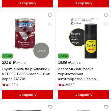
В корзину
В корзину
-19%
-15%
209 ₽
389 ₽
257 ₽
458 ₽
Грунт-эмаль по ржавчине 3
Аэрозольная краска
в 1 ПРЕСТИЖ Skladno 0.8 кг,
термостойкая
серая 243718
антикоррозионная до
1000°С Certa черный
4.1
(441)
4.7
(974)
матовый, RAL 9004,аэрозоль
CPR00102
В корзину
В корзину