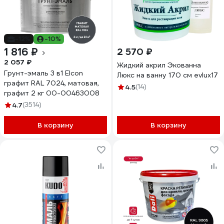
-12%
-10%
1 816 ₽
2 570 ₽
2 057 ₽
Жидкий акрил Экованна
Грунт-эмаль 3 в1 Elcon
Люкс на ванну 170 см evlux17
графит RAL 7024, матовая,
4.5
(14)
графит 2 кг 00-00463008
4.7
(3514)
В корзину
В корзину