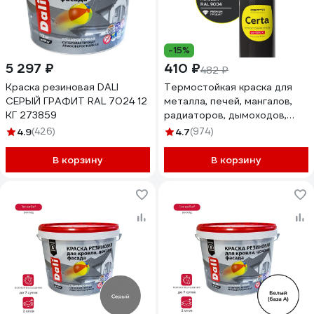
-15%
5 297 ₽
410 ₽
482 ₽
Краска резиновая DALI
Термостойкая краска для
СЕРЫЙ ГРАФИТ RAL 7024 12
металла, печей, мангалов,
КГ 273859
радиаторов, дымоходов,
суппортов до 1200°С Certa
4.9
(426)
4.7
(974)
черный (~RAL 9004),
аэрозоль CPR00038
В корзину
В корзину