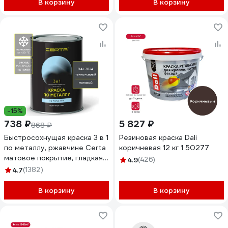
1017
В корзину
В корзину
-15%
738 ₽
5 827 ₽
868 ₽
Быстросохнущая краска 3 в 1
Резиновая краска Dali
по металлу, ржавчине Certa
коричневая 12 кг 1 50277
матовое покрытие, гладкая,
4.9
(426)
темно-серый RAL 7024, 0.8
4.7
(1382)
кг KRGL702437
В корзину
В корзину