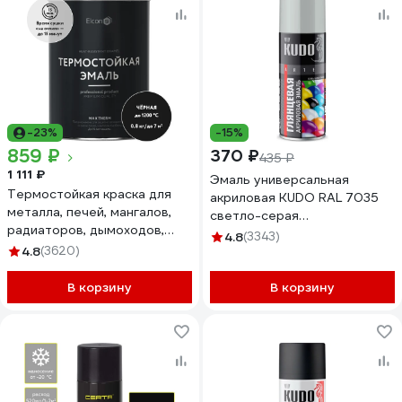
-23%
-15%
859 ₽
370 ₽
435 ₽
1 111 ₽
Эмаль универсальная
Термостойкая краска для
акриловая KUDO RAL 7035
металла, печей, мангалов,
светло-серая
радиаторов, дымоходов,
высокоглянцевая 520 мл
4.8
(3343)
суппортов Elcon Max Therm
4.8
(3620)
KU-A7035
черная 1200 градусов 0,8кг
00-00004050
В корзину
В корзину