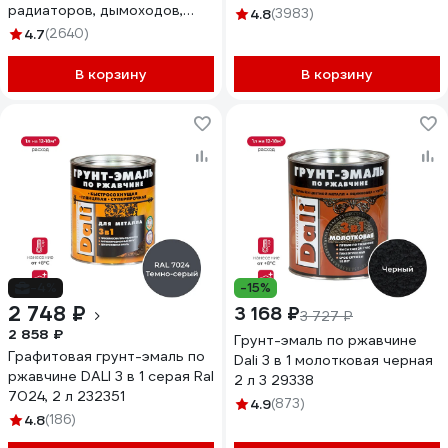
радиаторов, дымоходов,
4.8
(3983)
суппортов Elcon Max Therm
4.7
(2640)
черная, 1000 градусов,
аэрозоль 520 мл 00-
В корзину
В корзину
00002957
-4%
-15%
2 748 ₽
3 168 ₽
3 727 ₽
2 858 ₽
Грунт-эмаль по ржавчине
Графитовая грунт-эмаль по
Dali 3 в 1 молотковая черная
ржавчине DALI 3 в 1 серая Ral
2 л 3 29338
7024, 2 л 232351
4.9
(873)
4.8
(186)