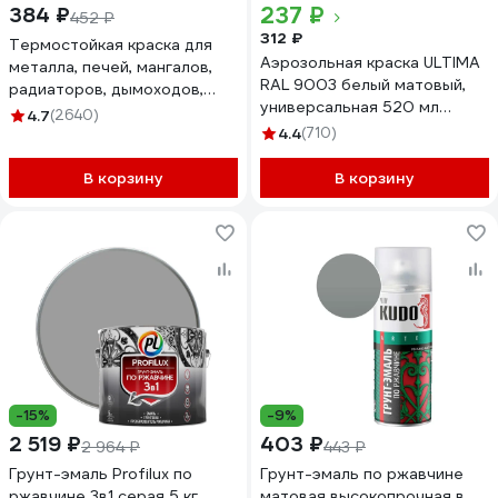
237 ₽
384 ₽
452 ₽
312 ₽
Термостойкая краска для
Аэрозольная краска ULTIMA
металла, печей, мангалов,
RAL 9003 белый матовый,
радиаторов, дымоходов,
универсальная 520 мл
суппортов Elcon Max Therm
4.7
(2640)
ULT003
черная 1200 градусов
4.4
(710)
аэрозоль 520 мл 00-
00004051
В корзину
В корзину
-15%
-9%
2 519 ₽
403 ₽
2 964 ₽
443 ₽
Грунт-эмаль Profilux по
Грунт-эмаль по ржавчине
ржавчине 3в1 серая 5 кг
матовая высокопрочная в