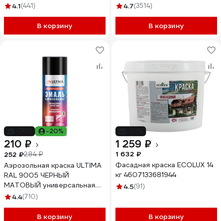
черная, 0.8 кг 00-00462298
4.1
(441)
4.7
(3514)
В корзину
В корзину
-26%
-20%
-23%
210 ₽
1 259 ₽
1 632 ₽
252 ₽
284 ₽
Фасадная краска ECOLUX 14
Аэрозольная краска ULTIMA
кг 4607133681944
RAL 9005 ЧЕРНЫЙ
МАТОВЫЙ универсальная
4.5
(91)
520 мл ULT008
4.4
(710)
В корзину
В корзину