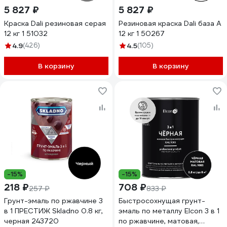
5 827 ₽
5 827 ₽
Краска Dali резиновая серая
Резиновая краска Dali база А
12 кг 1 51032
12 кг 1 50267
4.9
(426)
4.5
(105)
В корзину
В корзину
-15%
-15%
218 ₽
708 ₽
257 ₽
833 ₽
Грунт-эмаль по ржавчине 3
Быстросохнущая грунт-
в 1 ПРЕСТИЖ Skladno 0.8 кг,
эмаль по металлу Elcon 3 в 1
черная 243720
по ржавчине, матовая,