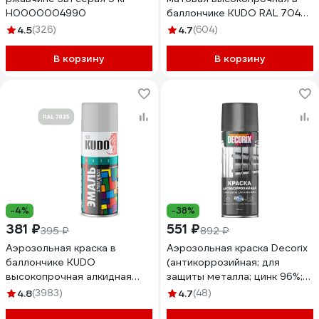
Н0000004990
баллончике KUDO RAL 7042
серая KU-317042
4.5
(326)
4.7
(604)
В корзину
В корзину
-4%
-38%
381 ₽
551 ₽
395 ₽
892 ₽
Аэрозольная краска в
Аэрозольная краска Decorix
баллончике KUDO
(антикоррозийная; для
высокопрочная алкидная
защиты металла; цинк 96%;
универсальная глянцевая
холодное цинкование;
4.8
(3983)
4.7
(48)
RAL 7035 светло-серая KU-
матовая; 520 мл) 0114-03 DX