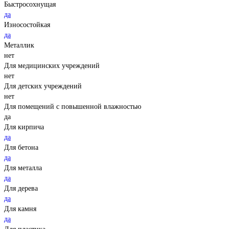
Быстросохнущая
да
Износостойкая
да
Металлик
нет
Для медицинских учреждений
нет
Для детских учреждений
нет
Для помещений с повышенной влажностью
да
Для кирпича
да
Для бетона
да
Для металла
да
Для дерева
да
Для камня
да