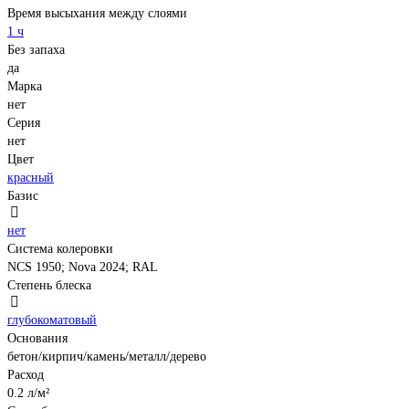
Время высыхания между слоями
1 ч
Без запаха
да
Марка
нет
Серия
нет
Цвет
красный
Базис
нет
Система колеровки
NCS 1950; Nova 2024; RAL
Степень блеска
глубокоматовый
Основания
бетон/кирпич/камень/металл/дерево
Расход
0.2 л/м²