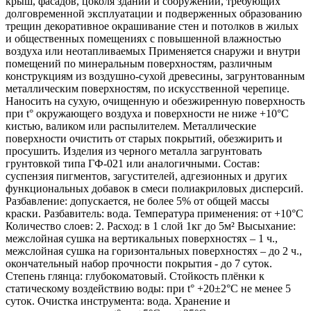
крыш, фасадов, цоколя зданий и сооружений, требующих
долговременной эксплуатации и подверженных образованию
трещин декоративное окрашивание стен и потолков в жилых
и общественных помещениях с повышенной влажностью
воздуха или неотапливаемых Применяется снаружи и внутри
помещений по минеральным поверхностям, различным
конструкциям из воздушно-сухой древесины, загрунтованным
металлическим поверхностям, по искусственной черепице.
Наносить на сухую, очищенную и обезжиренную поверхность
при t° окружающего воздуха и поверхности не ниже +10°С
кистью, валиком или распылителем. Металлические
поверхности очистить от старых покрытий, обезжирить и
просушить. Изделия из черного металла загрунтовать
грунтовкой типа ГФ-021 или аналогичными. Состав:
суспензия пигментов, загустителей, адгезионных и других
функциональных добавок в смеси полиакриловых дисперсий.
Разбавление: допускается, не более 5% от общей массы
краски. Разбавитель: вода. Температура применения: от +10°С
Количество слоев: 2. Расход: в 1 слой 1кг до 5м² Высыхание:
межслойная сушка на вертикальных поверхностях – 1 ч.,
межслойная сушка на горизонтальных поверхностях – до 2 ч.,
окончательный набор прочности покрытия - до 7 суток.
Степень глянца: глубокоматовый. Стойкость плёнки к
статическому воздействию воды: при t° +20±2°C не менее 5
суток. Очистка инструмента: вода. Хранение и