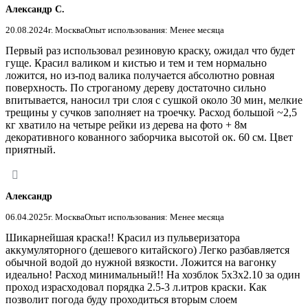
Александр С.
20.08.2024
г. Москва
Опыт использования: Менее месяца
Первый раз использовал резиновую краску, ожидал что будет
гуще. Красил валиком и кистью и тем и тем нормально
ложится, но из-под валика получается абсолютно ровная
поверхность. По строганому дереву достаточно сильно
впитывается, наносил три слоя с сушкой около 30 мин, мелкие
трещины у сучков заполняет на троечку. Расход большой ~2,5
кг хватило на четыре рейки из дерева на фото + 8м
декоративного кованного заборчика высотой ок. 60 см. Цвет
приятный.
Александр
06.04.2025
г. Москва
Опыт использования: Менее месяца
Шикарнейшая краска!! Красил из пульверизатора
аккумуляторного (дешевого китайского) Легко разбавляется
обычной водой до нужной вязкости. Ложится на вагонку
идеально! Расход минимальный!! На хозблок 5х3х2.10 за один
проход израсходовал порядка 2.5-3 л.итров краски. Как
позволит погода буду проходиться вторым слоем