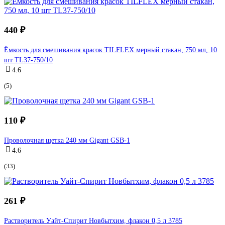
440 ₽
Ёмкость для смешивания красок TILFLEX мерный стакан, 750 мл, 10
шт TL37-750/10
4.6
(5)
110 ₽
Проволочная щетка 240 мм Gigant GSB-1
4.6
(33)
261 ₽
Растворитель Уайт-Спирит Новбытхим, флакон 0,5 л 3785