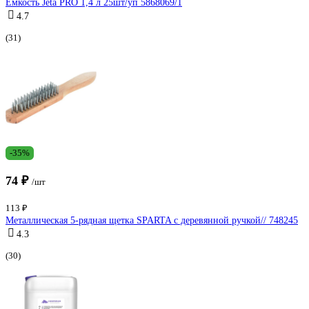
Емкость Jeta PRO 1,4 л 25шт/уп 5868069/1
4.7
(31)
-35%
74 ₽
/шт
113 ₽
Металлическая 5-рядная щетка SPARTA с деревянной ручкой// 748245
4.3
(30)