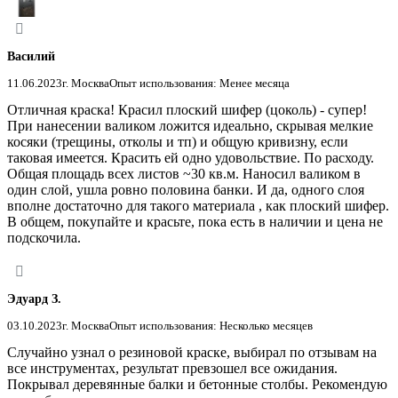
Василий
11.06.2023
г. Москва
Опыт использования: Менее месяца
Отличная краска! Красил плоский шифер (цоколь) - супер!
При нанесении валиком ложится идеально, скрывая мелкие
косяки (трещины, отколы и тп) и общую кривизну, если
таковая имеется. Красить ей одно удовольствие. По расходу.
Общая площадь всех листов ~30 кв.м. Наносил валиком в
один слой, ушла ровно половина банки. И да, одного слоя
вполне достаточно для такого материала , как плоский шифер.
В общем, покупайте и красьте, пока есть в наличии и цена не
подскочила.
Эдуард З.
03.10.2023
г. Москва
Опыт использования: Несколько месяцев
Случайно узнал о резиновой краске, выбирал по отзывам на
все инструментах, результат превзошел все ожидания.
Покрывал деревянные балки и бетонные столбы. Рекомендую