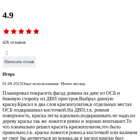
4.9
426 отзывов
Написать отзыв
Игорь
01.09.2025
Опыт использования: Менее месяца
Планировал покрасить фасад домика на даче из ОСБ и
боковую сторону из ДВП пристроя.Выбрал данную
краску.Красил в два слоя краскопультом,в отдельных местах
ОСБ подкрашивал кисточкой.На ДВП,т.к. ровная
поверхность, краска легла идеально,подкрашивать не надо,по
дереву краска так же ложится ровно и хорошо впитывает.То
что изначально решил красить краскопультом,это было
правильно,т.к. краска ложится ровно,а кисточкой или валиком
не смог бы дотянуться до конька,да и расход краски был