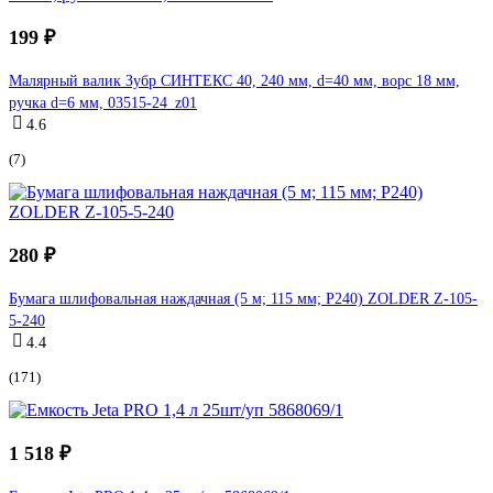
199 ₽
Малярный валик Зубр СИНТЕКС 40, 240 мм, d=40 мм, ворс 18 мм,
ручка d=6 мм, 03515-24_z01
4.6
(7)
280 ₽
Бумага шлифовальная наждачная (5 м; 115 мм; Р240) ZOLDER Z-105-
5-240
4.4
(171)
1 518 ₽