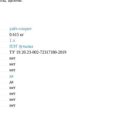
оты, щелочи.
уайт-спирит
0.615 кг
1 л
ПЭТ бутылка
ТУ 19.20.23-002-72317180-2019
нет
нет
нет
да
да
нет
нет
нет
нет