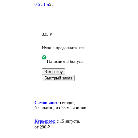
0.5 л
1 л
5 л
335 ₽
Нужна предоплата
Начислим 3 бонуса
В корзину
Быстрый заказ
Самовывоз:
сегодня,
бесплатно
, из 23 магазинов
Курьером:
c 15 августа,
от 290 ₽