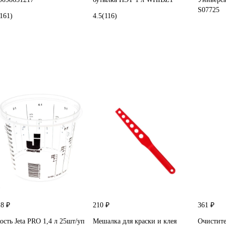
S07725
(161)
4.5
(116)
18 ₽
210 ₽
361 ₽
ость Jeta PRO 1,4 л 25шт/уп
Мешалка для краски и клея
Очистите