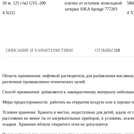
50 м, 125 г/м2 GVL-200
плитки от остатков эпоксидной
586
затирки SIKA Sponge 777203
4.5
(22)
4.7
(
ОПИСАНИЕ И ХАРАКТЕРИСТИКИ
ОТЗЫВЫ
118
Область применения: нефтяной растворитель для разбавления масляных 
различных промышленно-технических целей.
Способ применения: добавляется к лакокрасочному материалу неболь
Меры предосторожности: работать на открытом воздухе или в хорошо 
Условия хранения: Хранить в местах, недоступных для детей, вдали от 
расстоянии не менее 1м от нагревательных приборов, в условиях, иск
осадков. Хранение вблизи открытого огня не допускается.