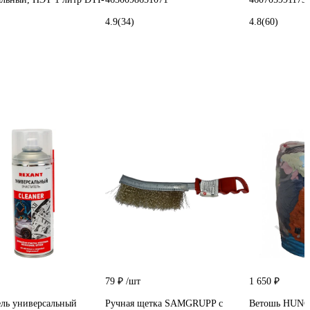
4.9
(34)
4.8
(60)
79 ₽
/шт
1 650 ₽
ль универсальный
Ручная щетка SAMGRUPP с
Ветошь HUN