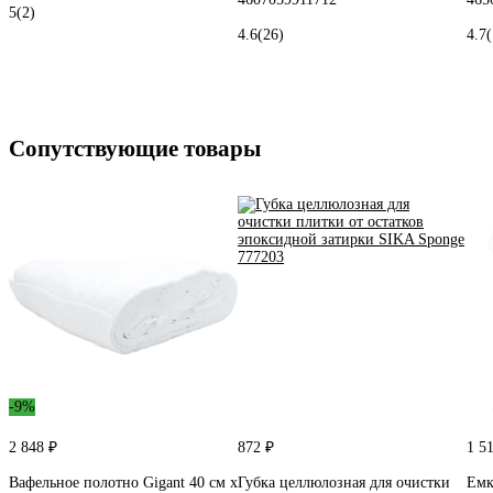
5
(2)
4.6
(26)
4.7
Сопутствующие товары
-9%
2 848 ₽
872 ₽
1 5
Вафельное полотно Gigant 40 см х
Губка целлюлозная для очистки
Емк