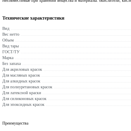
Несовместимые при хранении вещества и материалы: окислители, кисл
Технические характеристики
Вид
Вес нетто
Объем
Вид тары
ГОСТ/ТУ
Марка
Без запаха
Для акриловых красок
Для масляных красок
Для алкидных красок
Для полиуретановых красок
Для латексной краски
Для силиконовых красок
Для эпоксидных красок
Преимущества