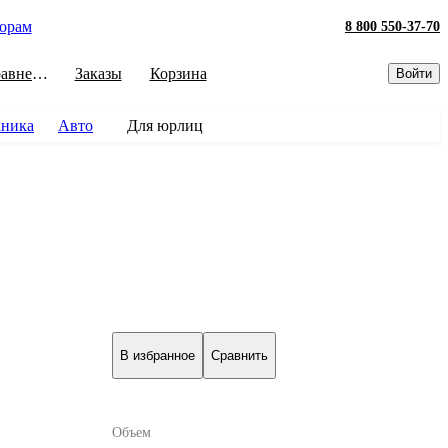
орам
8 800 550-37-70
Сравнение
Заказы
Корзина
Войти
хника
Авто
Для юрлиц
В избранное
Сравнить
Объем