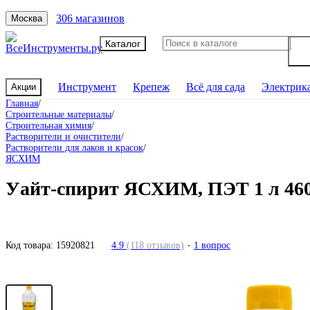
306 магазинов
Москва
Каталог
Инструмент
Крепеж
Всё для сада
Электрик
Акции
Главная
/
Строительные материалы
/
Строительная химия
/
Растворители и очистители
/
Растворители для лаков и красок
/
ЯСХИМ
Уайт-спирит ЯСХИМ, ПЭТ 1 л 460
Код товара:
15920821
4.9
(118 отзывов)
1 вопрос