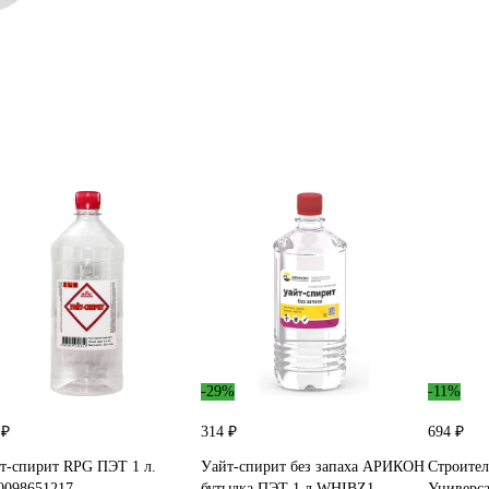
-29%
-11%
 ₽
314 ₽
694 ₽
т-спирит RPG ПЭТ 1 л.
Уайт-спирит без запаха АРИКОН
Строител
0098651217
бутылка ПЭТ 1 л WHIBZ1
Универса