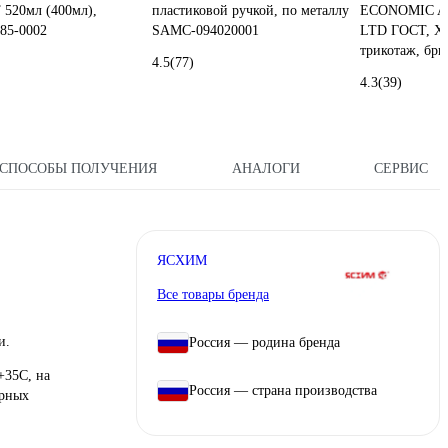
520мл (400мл),
пластиковой ручкой, по металлу
ECONOMIC A
 85-0002
SAMC-094020001
LTD ГОСТ, ХБ
трикотаж, бри
4.5
(77)
4.3
(39)
СПОСОБЫ ПОЛУЧЕНИЯ
АНАЛОГИ
СЕРВИС
ЯСХИМ
Все товары бренда
и.
Россия — родина бренда
+35С, на
Россия — страна производства
ерных