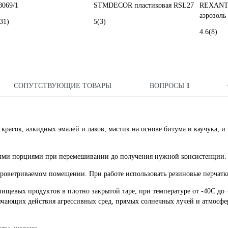
8069/1
STMDECOR пластиковая RSL27
REXANT 
аэрозоль
31)
5
(3)
4.6
(8)
СОПУТСТВУЮЩИЕ ТОВАРЫ
ВОПРОСЫ
1
красок, алкидных эмалей и лаков, мастик на основе битума и каучука, и
шими порциями при перемешивании до получения нужной консистенции.
проветриваемом помещении. При работе использовать резиновые перчатк
пищевых продуктов в плотно закрытой таре, при температуре от -40С до 
лючающих действия агрессивных сред, прямых солнечных лучей и атмосф