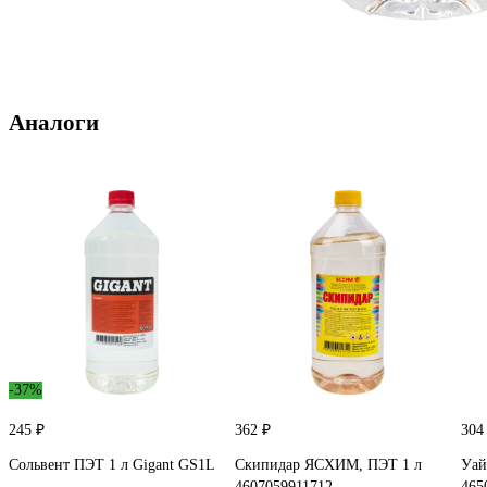
Аналоги
-37%
245 ₽
362 ₽
304
Сольвент ПЭТ 1 л Gigant GS1L
Скипидар ЯСХИМ, ПЭТ 1 л
Уай
4607059911712
465