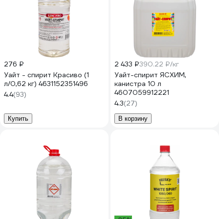
276 ₽
2 433 ₽
390.22 ₽/кг
Уайт - спирит Красиво (1
Уайт-спирит ЯСХИМ,
л/0,62 кг) 4631152351496
канистра 10 л
4607059912221
4.4
(93)
4.3
(27)
Купить
В корзину