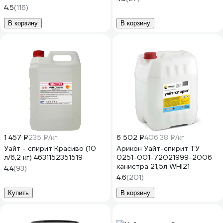
4.5
(116)
В корзину
В корзину
1 457 ₽
235 ₽/кг
6 502 ₽
406.38 ₽/кг
Уайт - спирит Красиво (10
Арикон Уайт-спирит ТУ
л/6,2 кг) 4631152351519
0251-001-72021999-2006
канистра 21,5л WHI21
4.4
(93)
4.6
(201)
Купить
В корзину