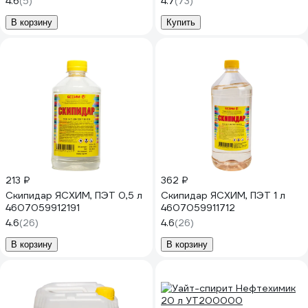
4.6
(5)
4.7
(73)
В корзину
Купить
213 ₽
362 ₽
Скипидар ЯСХИМ, ПЭТ 0,5 л
Скипидар ЯСХИМ, ПЭТ 1 л
4607059912191
4607059911712
4.6
(26)
4.6
(26)
В корзину
В корзину