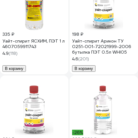
335 ₽
198 ₽
Уайт-спирит ЯСХИМ, ПЭТ 1 л
Уайт-спирит Арикон ТУ
4607059911743
0251-001-72021999-2006
бутылка ПЭТ 0.5л WHI05
4.9
(118)
4.6
(201)
В корзину
В корзину
-26%