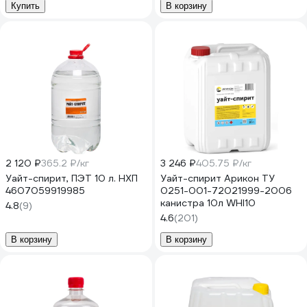
Купить
В корзину
2 120 ₽
365.2 ₽/кг
3 246 ₽
405.75 ₽/кг
Уайт-спирит, ПЭТ 10 л. НХП
Уайт-спирит Арикон ТУ
4607059919985
0251-001-72021999-2006
канистра 10л WHI10
4.8
(9)
4.6
(201)
В корзину
В корзину