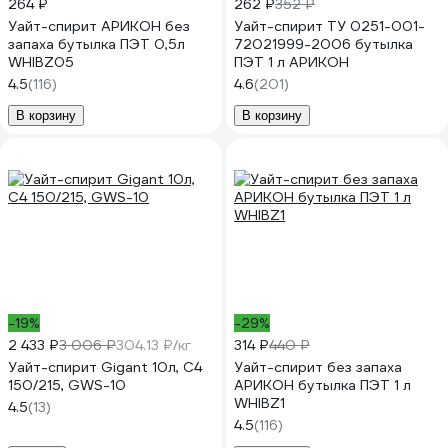
264 ₽
262 ₽
352 ₽
Уайт-спирит АРИКОН без
Уайт-спирит ТУ 0251-001-
запаха бутылка ПЭТ 0,5л
72021999-2006 бутылка
WHIBZ05
ПЭТ 1 л АРИКОН
4.5
(116)
4.6
(201)
В корзину
В корзину
-19%
-29%
2 433 ₽
3 006 ₽
304.13 ₽/кг
314 ₽
440 ₽
Уайт-спирит Gigant 10л, С4
Уайт-спирит без запаха
150/215, GWS-10
АРИКОН бутылка ПЭТ 1 л
WHIBZ1
4.5
(13)
4.5
(116)