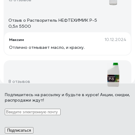
Отзыв о Растворитель НЕФТЕХИМИК Р-5
0,5л 5500
10.12.2024
Максим
Отлично отмывает масло, и краску.
8 отзывов
Подпишитесь
на рассылку
и будьте в курсе! Акции, скидки,
распродажи ждут!
Отзыв о Растворитель НЕФТЕХИМИК Р-5
1л 51000
10.06.2025
Максим
Покупаю не в первый раз. Краску разбавлять, краску и
Подписаться
масло оттирать (в этот раз взял тару побольше)