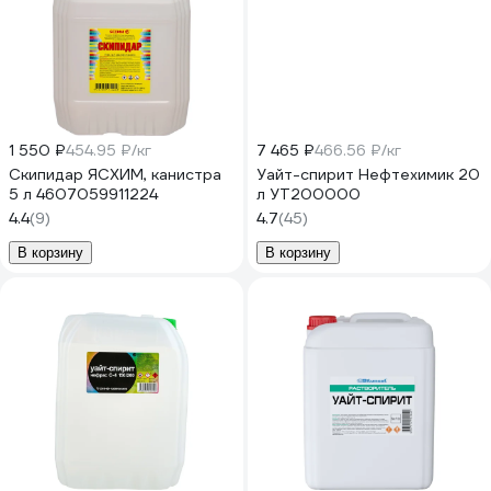
1 550 ₽
454.95 ₽/кг
7 465 ₽
466.56 ₽/кг
Скипидар ЯСХИМ, канистра
Уайт-спирит Нефтехимик 20
5 л 4607059911224
л УТ200000
4.4
(9)
4.7
(45)
В корзину
В корзину