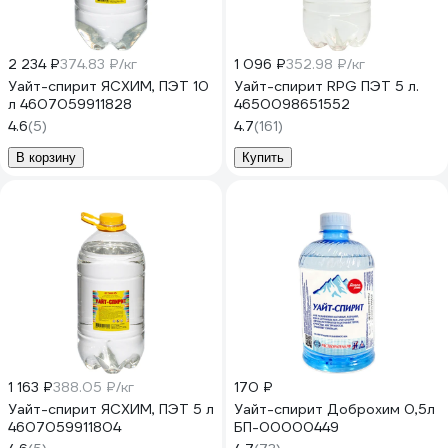
2 234 ₽
374.83 ₽/кг
1 096 ₽
352.98 ₽/кг
Уайт-спирит ЯСХИМ, ПЭТ 10
Уайт-спирит RPG ПЭТ 5 л.
л 4607059911828
4650098651552
4.6
(5)
4.7
(161)
В корзину
Купить
1 163 ₽
388.05 ₽/кг
170 ₽
Уайт-спирит ЯСХИМ, ПЭТ 5 л
Уайт-спирит Доброхим 0,5л
4607059911804
БП-00000449