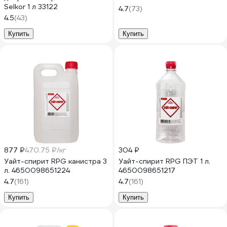
Selkor 1 л 33122
4.7
(73)
4.5
(43)
Купить
Купить
877 ₽
470.75 ₽/кг
304 ₽
Уайт-спирит RPG канистра 3
Уайт-спирит RPG ПЭТ 1 л.
л. 4650098651224
4650098651217
4.7
(161)
4.7
(161)
Купить
Купить