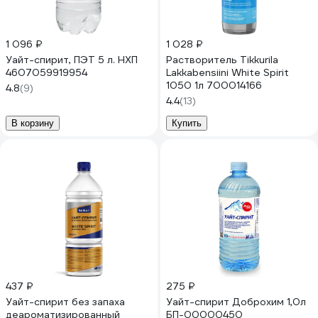
1 096 ₽
1 028 ₽
Уайт-спирит, ПЭТ 5 л. НХП
Растворитель Tikkurila
4607059919954
Lakkabensiini White Spirit
1050 1л 700014166
4.8
(9)
4.4
(13)
В корзину
Купить
437 ₽
275 ₽
Уайт-спирит без запаха
Уайт-спирит Доброхим 1,0л
деароматизированный
БП-00000450