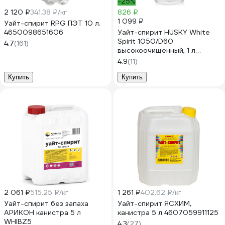
-25%
2 120 ₽
341.38 ₽/кг
826 ₽
1 099 ₽
Уайт-спирит RPG ПЭТ 10 л.
4650098651606
Уайт-спирит HUSKY White
Spirit 1050/D60
4.7
(161)
высокоочищенный, 1 л
32020
4.9
(11)
Купить
Купить
2 061 ₽
515.25 ₽/кг
1 261 ₽
402.62 ₽/кг
Уайт-спирит без запаха
Уайт-спирит ЯСХИМ,
АРИКОН канистра 5 л
канистра 5 л 4607059911125
WHIBZ5
4.3
(27)