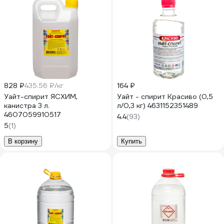
828 ₽
435.56 ₽/кг
164 ₽
Уайт-спирит ЯСХИМ,
Уайт - спирит Красиво (0,5
канистра 3 л.
л/0,3 кг) 4631152351489
4607059910517
4.4
(93)
5
(1)
В корзину
Купить