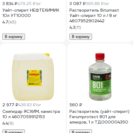
3 834 ₽
479.25 ₽/кг
3 087 ₽
385.88 ₽/кг
Уайт-спирит НЕФТЕХИМИК
Растворитель Bitumast
10л УТ10000
Уайт-спирит 10 л / 8 кг
4607952902442
4.7
(45)
4.3
(11)
В корзину
В корзину
2 977 ₽
438.83 ₽/кг
560 ₽
Скипидар ЯСХИМ, канистра
Растворитель (уайт-спирит)
10 л 4607059912153
Ferumprotect 801 для
алкидов, 1 л ТД000004350
4.4
(9)
В корзину
В корзину