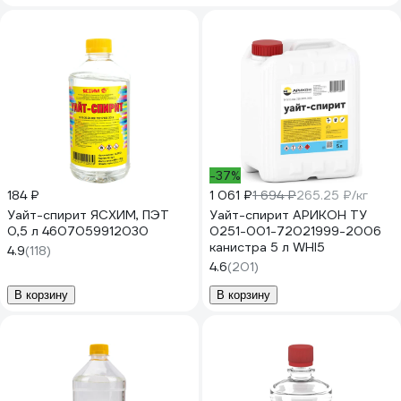
-37%
184 ₽
1 061 ₽
1 694 ₽
265.25 ₽/кг
Уайт-спирит ЯСХИМ, ПЭТ
Уайт-спирит АРИКОН ТУ
0,5 л 4607059912030
0251-001-72021999-2006
канистра 5 л WHI5
4.9
(118)
4.6
(201)
В корзину
В корзину