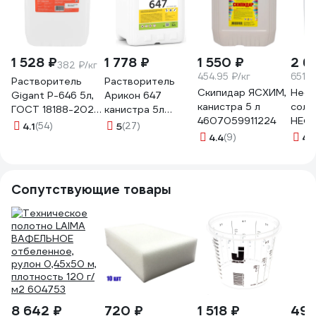
1 528 ₽
1 778 ₽
1 550 ₽
2 6
382 ₽/кг
454.95 ₽/кг
651.5
Растворитель
Растворитель
Скипидар ЯСХИМ,
Нефт
Gigant Р-646 5л,
Арикон 647
канистра 5 л
соль
ГОСТ 18188-2020,
канистра 5л
4607059911224
НЕФ
GR646-5
RAS6475
4.1
(54)
5
(27)
СН5
4.4
(9)
4.
Сопутствующие товары
8 642 ₽
720 ₽
1 518 ₽
496