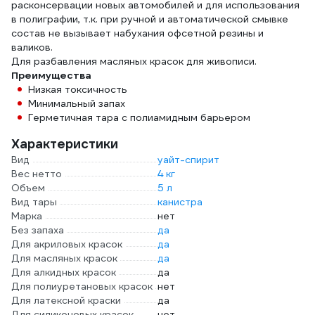
расконсервации новых автомобилей и для использования
в полиграфии, т.к. при ручной и автоматической смывке
состав не вызывает набухания офсетной резины и
валиков.
Для разбавления масляных красок для живописи.
Преимущества
Низкая токсичность
Минимальный запах
Герметичная тара с полиамидным барьером
Характеристики
Вид
уайт-спирит
Вес нетто
4 кг
Объем
5 л
Вид тары
канистра
Марка
нет
Без запаха
да
Для акриловых красок
да
Для масляных красок
да
Для алкидных красок
да
Для полиуретановых красок
нет
Для латексной краски
да
Для силиконовых красок
нет