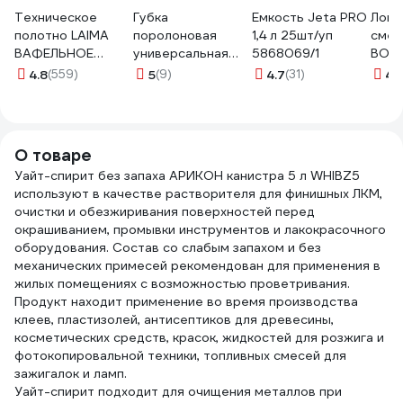
Техническое
Губка
Емкость Jeta PRO
Лопа
полотно LAIMA
поролоновая
1,4 л 25шт/уп
смеш
ВАФЕЛЬНОЕ
универсальная
5868069/1
BOD
отбеленное,
Sebmet 11.5х19 см,
210
4.8
(559)
5
(9)
4.7
(31)
4.
рулон 0,45х50 м,
упаковка 10 шт
плотность 120 г/
TDST1930.10
м2 604753
О товаре
Уайт-спирит без запаха АРИКОН канистра 5 л WHIBZ5
используют в качестве растворителя для финишных ЛКМ,
очистки и обезжиривания поверхностей перед
окрашиванием, промывки инструментов и лакокрасочного
оборудования. Состав со слабым запахом и без
механических примесей рекомендован для применения в
жилых помещениях с возможностью проветривания.
Продукт находит применение во время производства
клеев, пластизолей, антисептиков для древесины,
косметических средств, красок, жидкостей для розжига и
фотокопировальной техники, топливных смесей для
зажигалок и ламп.
Уайт-спирит подходит для очищения металлов при