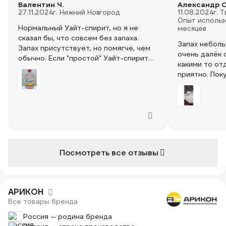
Валентин Ч.
Александр С
27.11.2024
г. Нижний Новгород
11.08.2024
г. 
Опыт использ
Нормальный Уайт-спирит, но я не
месяцев
сказал бы, что совсем без запаха.
Запах неболь
Запах присутствует, но помягче, чем
очень далёк 
обычно. Если "простой" Уайт-спирит
какими то от
разит керосином, то у этого запах чем
приятно. Пок
то напоминает лак. Использовал для
краскопульта
очистки инструмента и материала для
совсем рациа
оттирания следов скотча и т.п.
ну не жалею 
загрязнений, со своей задачей
цена конечно
справился. (Для обезжиривания не
этого покупал
подходит)
нейм, вот это
руки хрен от
Посмотреть все отзывы
говорит , что
домой прихожу
советую.
АРИКОН
Все товары бренда
Россия — родина бренда