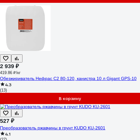
2 939 ₽
419.86 ₽/кг
Обезжириватель Нефрас С2 80-120, канистра 10 л Gigant GPS-10
4.3
(13)
В корзину
527 ₽
Преобразователь ржавчины в грунт KUDO KU-2601
4.1
(27)