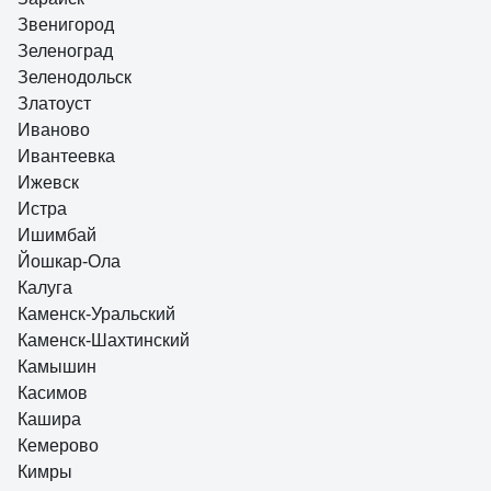
Звенигород
Зеленоград
Зеленодольск
Златоуст
Иваново
Ивантеевка
Ижевск
Истра
Ишимбай
Йошкар-Ола
Калуга
Каменск-Уральский
Каменск-Шахтинский
Камышин
Касимов
Кашира
Кемерово
Кимры