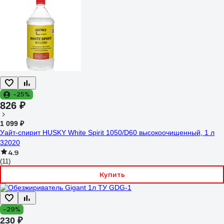
-25%
826 ₽
1 099 ₽
Уайт-спирит HUSKY White Spirit 1050/D60 высокоочищенный, 1 л
32020
4.9
(11)
Купить
-29%
230 ₽