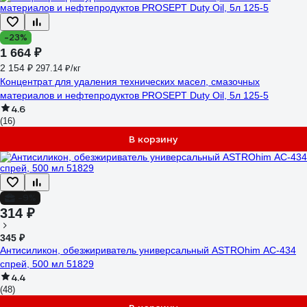
-23%
1 664 ₽
2 154 ₽
297.14 ₽/кг
Концентрат для удаления технических масел, смазочных
материалов и нефтепродуктов PROSEPT Duty Oil, 5л 125-5
4.6
(16)
В корзину
-9%
314 ₽
345 ₽
Антисиликон, обезжириватель универсальный ASTROhim АС-434
спрей, 500 мл 51829
4.4
(48)