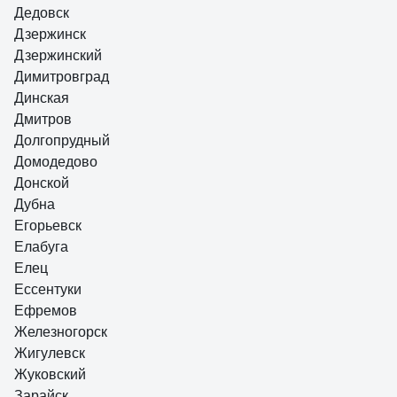
Дедовск
Дзержинск
Дзержинский
Димитровград
Динская
Дмитров
Долгопрудный
Домодедово
Донской
Дубна
Егорьевск
Елабуга
Елец
Ессентуки
Ефремов
Железногорск
Жигулевск
Жуковский
Зарайск