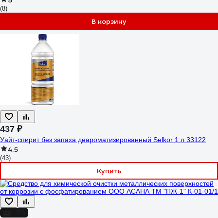
5
(8)
В корзину
437 ₽
Уайт-спирит без запаха деароматизированный Selkor 1 л 33122
4.5
(43)
Купить
-7%