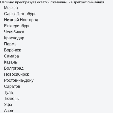
Отлично преобразует остатки ржавчины, не требует смывания.
Работает гораздо быстрее кислотных преобразователей!
Москва
Санкт-Петербург
1 отзыв
Отзыв о Растворитель № 646 Текс, 0.4кг, металлическая банка
Нижний Новгород
6891
Екатеринбург
Челябинск
Владимир Д.
26.08.2025
Краснодар
Функцию выполняет.
Пермь
Воронеж
Самара
Казань
Волгоград
Новосибирск
Ростов-на-Дону
Саратов
Тула
Тюмень
Уфа
Азов