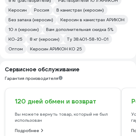
8 кг (растворители)
Растворители 10 л АРИКОН
Керосин
Россия
В канистрах (керосин)
Без запаха (керосин)
Керосин в канистрах АРИКОН
10 л (керосин)
Вам дополнительная скидка 5%
КО-25
8 кг (керосин)
Ту 38.401-58-10-01
Оптом
Керосин АРИКОН КО 25
Сервисное обслуживание
Гарантия производителя
120 дней обмен и возврат
Р
Вы можете вернуть товар, который не был
Ус
использован
га
Подробнее
П