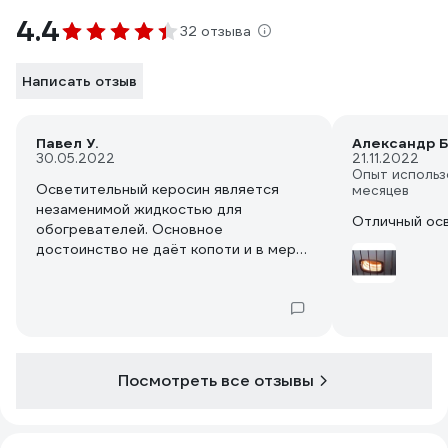
4.4
32 отзыва
Написать отзыв
Павел У.
Александр Б
30.05.2022
21.11.2022
Опыт использ
Осветительный керосин является
месяцев
незаменимой жидкостью для
Отличный осв
обогревателей. Основное
достоинство не даёт копоти и в меру
пахуч, к тому-же не требует ни какого
электропитания. Но на текущий
момент в арсенале автономных
обогревателей появился
обогреватель рабосющий на соляре и
это не "солярогаз"(вонючий и
Посмотреть все отзывы
капризный). Это автономный котёл
непрямого нагрева из поднебесной,
правда для него нужен аккумулятор (я