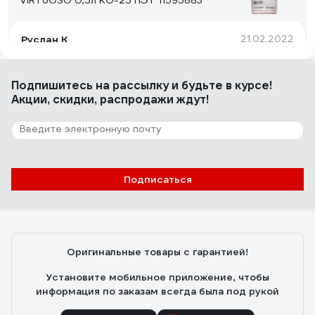
VIRTUOSO 0,5л КО-25 ПЭТ 11595883
Руслан К.
21.02.2022
Не вспыхивает как бенз. Очень текучий, можно швы
проверять, если вы сварщик. Но если вы леееетчик у
Подпишитесь
на рассылку
и будьте в курсе!
вас есть техника типа МИГа или Боинга, то можно и
Акции, скидки, распродажи ждут!
полетать на нем.
9 отзывов
Отзыв о Керосин Selkor тс-1 1 л 46222
Подписаться
Владислав
15.02.2023
Явно не та бурая, пахнущая ацетоном бурда из
местного хозмага
Оригинальные товары с гарантией!
Установите мобильное приложение, чтобы
информация по заказам всегда была под рукой