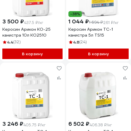
-38%
3 500 ₽
1 044 ₽
1 694 ₽
437.5 ₽/кг
261 ₽/кг
Керосин Арикон КО-25
Керосин Арикон ТС-1
канистра 10л KO2510
канистра 5л TS15
4.4
(32)
4.8
(24)
В корзину
В корзину
3 246 ₽
6 502 ₽
405.75 ₽/кг
406.38 ₽/кг