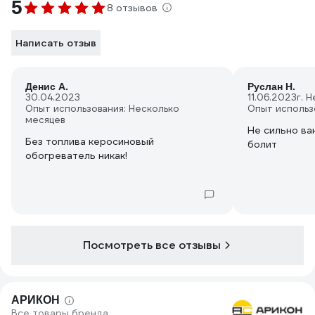
5
8 отзывов
Написать отзыв
Денис А.
Руслан Н.
30.04.2023
11.06.2023
г. 
Опыт использования: Несколько
Опыт использ
месяцев
Не сильно ва
Без топлива керосиновый
болит
обогреватель никак!
Посмотреть все отзывы
АРИКОН
Все товары бренда