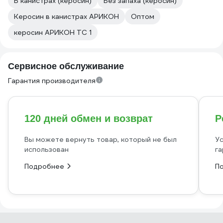
В канистрах (керосин)
Без запаха (керосин)
Керосин в канистрах АРИКОН
Оптом
керосин АРИКОН ТС 1
Сервисное обслуживание
Гарантия производителя
120 дней обмен и возврат
Р
Вы можете вернуть товар, который не был
Ус
использован
га
Подробнее
П