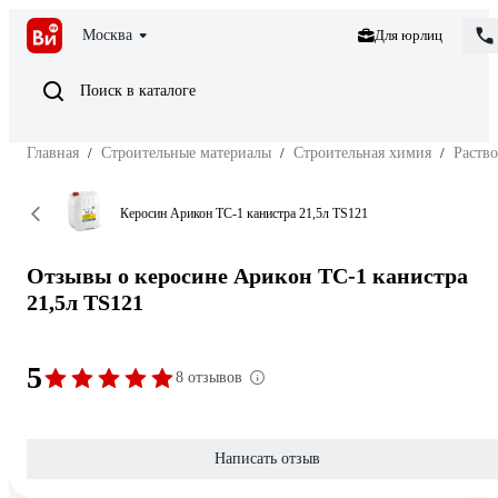
Москва
Для юрлиц
Поиск в каталоге
Главная
/
Строительные материалы
/
Строительная химия
/
Раств
Керосин Арикон ТС-1 канистра 21,5л TS121
Отзывы о керосине Арикон ТС-1 канистра
21,5л TS121
5
8 отзывов
Написать отзыв