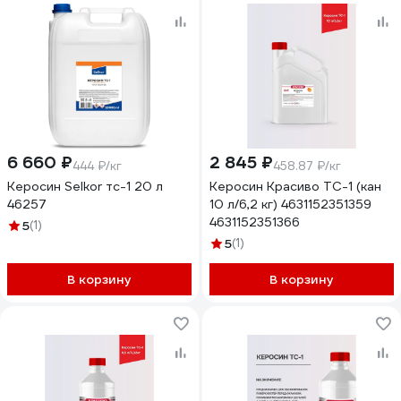
6 660 ₽
2 845 ₽
444 ₽/кг
458.87 ₽/кг
Керосин Selkor тс-1 20 л
Керосин Красиво ТС-1 (кан
46257
10 л/6,2 кг) 4631152351359
4631152351366
5
(1)
5
(1)
В корзину
В корзину