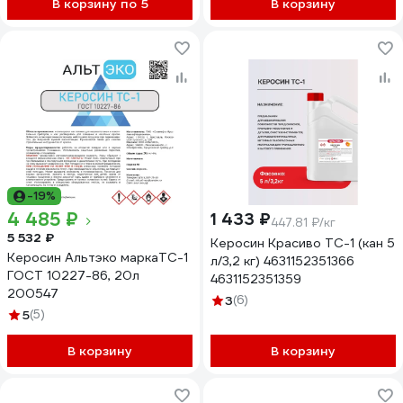
В корзину по 5
В корзину
-19%
4 485 ₽
1 433 ₽
447.81 ₽/кг
5 532 ₽
Керосин Красиво ТС-1 (кан 5
Керосин Альтэко маркаТС-1
л/3,2 кг) 4631152351366
ГОСТ 10227-86, 20л
4631152351359
200547
3
(6)
5
(5)
В корзину
В корзину