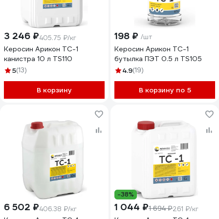
3 246 ₽
198 ₽
/шт
405.75 ₽/кг
Керосин Арикон ТС-1
Керосин Арикон ТС-1
канистра 10 л TS110
бутылка ПЭТ 0.5 л TS105
5
(13)
4.9
(19)
В корзину
В корзину по 5
-38%
6 502 ₽
1 044 ₽
1 694 ₽
406.38 ₽/кг
261 ₽/кг