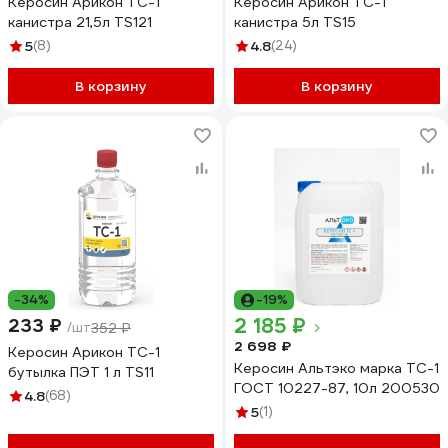
Керосин Арикон ТС-1
Керосин Арикон ТС-1
канистра 21,5л TS121
канистра 5л TS15
5
(8)
4.8
(24)
В корзину
В корзину
-34%
-19%
2 185 ₽
233 ₽
/шт
352 ₽
2 698 ₽
Керосин Арикон ТС-1
Керосин Альтэко марка ТС-1
бутылка ПЭТ 1 л TS11
ГОСТ 10227-87, 10л 200530
4.8
(68)
5
(1)