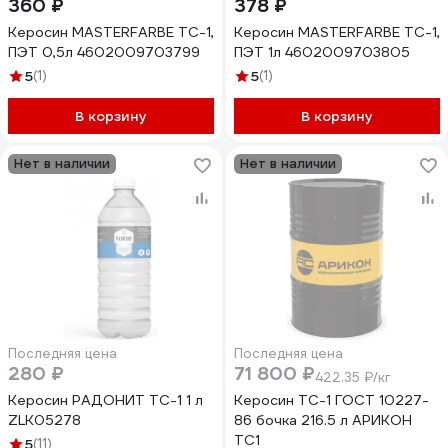
360 ₽
378 ₽
Керосин MASTERFARBE ТС-1,
Керосин MASTERFARBE ТС-1,
ПЭТ 0,5л 4602009703799
ПЭТ 1л 4602009703805
5
(1)
5
(1)
В корзину
В корзину
Нет в наличии
Нет в наличии
Последняя цена
Последняя цена
280 ₽
71 800 ₽
422.35 ₽/кг
Керосин РАДОНИТ ТС-1 1 л
Керосин ТС-1 ГОСТ 10227-
ZLK05278
86 бочка 216.5 л АРИКОН
TC1
5
(11)