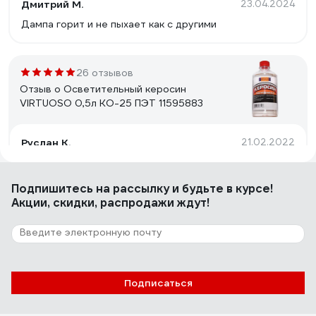
Дмитрий М.
23.04.2024
Дампа горит и не пыхает как с другими
26 отзывов
Отзыв о Осветительный керосин
VIRTUOSO 0,5л КО-25 ПЭТ 11595883
Руслан К.
21.02.2022
Не вспыхивает как бенз. Очень текучий, можно швы
проверять, если вы сварщик. Но если вы леееетчик у
Подпишитесь
на рассылку
и будьте в курсе!
вас есть техника типа МИГа или Боинга, то можно и
Акции, скидки, распродажи ждут!
полетать на нем.
32 отзыва
Отзыв о Керосин Арикон КО-25 канистра
10л KO2510
Подписаться
Игорь Ц.
07.11.2024