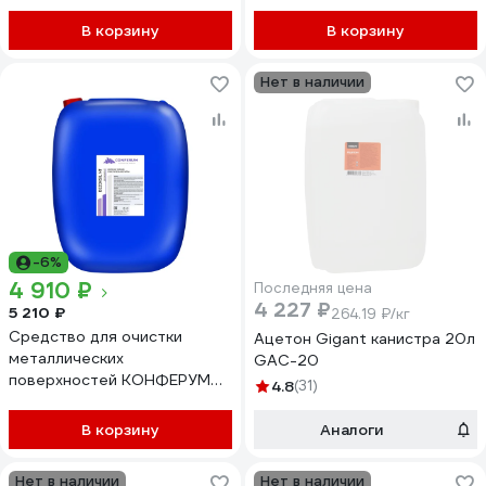
В корзину
В корзину
Нет в наличии
-6%
4 910 ₽
Последняя цена
4 227 ₽
5 210 ₽
264.19 ₽/кг
Средство для очистки
Ацетон Gigant канистра 20л
металлических
GAC-20
поверхностей КОНФЕРУМ
4.8
(31)
Дезоксил НТ 3530
В корзину
Аналоги
Нет в наличии
Нет в наличии