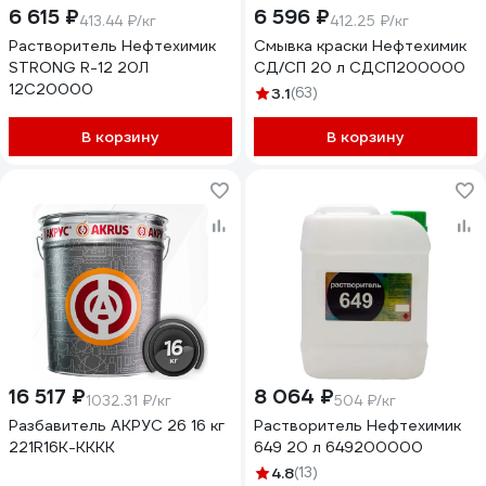
6 615 ₽
6 596 ₽
413.44 ₽/кг
412.25 ₽/кг
Растворитель Нефтехимик
Смывка краски Нефтехимик
STRONG R-12 20Л
СД/СП 20 л СДСП200000
12С20000
3.1
(63)
В корзину
В корзину
16 517 ₽
8 064 ₽
1032.31 ₽/кг
504 ₽/кг
Разбавитель АКРУС 26 16 кг
Растворитель Нефтехимик
221R16K-KKKK
649 20 л 649200000
4.8
(13)