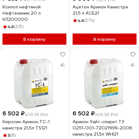
Ксилол нефтяной
Ацетон Арикон Канистра
Нефтехимик 20 л
21,5 л ACE21
КЛ200000
4.6
(274)
4.6
(215)
В корзину
В корзину
6 502 ₽
6 502 ₽
406.38 ₽/кг
406.38 ₽/кг
Керосин Арикон ТС-1
Арикон Уайт-спирит ТУ
канистра 21,5л TS121
0251-001-72021999-2006
канистра 21,5л WHI21
5
(8)