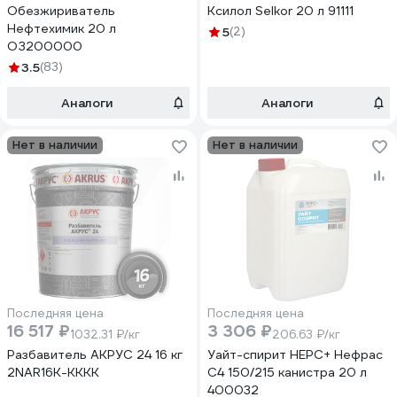
Обезжириватель
Ксилол Selkor 20 л 91111
Нефтехимик 20 л
5
(2)
ОЗ200000
3.5
(83)
Аналоги
Аналоги
Нет в наличии
Нет в наличии
Последняя цена
Последняя цена
16 517 ₽
3 306 ₽
1032.31 ₽/кг
206.63 ₽/кг
Разбавитель АКРУС 24 16 кг
Уайт-спирит НЕРС+ Нефрас
2NAR16K-KKKK
С4 150/215 канистра 20 л
400032