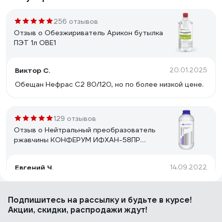
256 отзывов
Отзыв о Обезжириватель Арикон бутылка
ПЭТ 1л OBE1
Виктор С.
20.01.2025
Обещан Нефрас С2 80/120, но по более низкой цене.
129 отзывов
Отзыв о Нейтральный преобразователь
ржавчины КОНФЕРУМ ИФХАН-58ПР
0220/3
Евгений Ч.
14.09.2022
Отлично преобразует остатки ржавчины, не требует
смывания. Работает гораздо быстрее кислотных
Подпишитесь
на рассылку
и будьте в курсе!
преобразователей!
Акции, скидки, распродажи ждут!