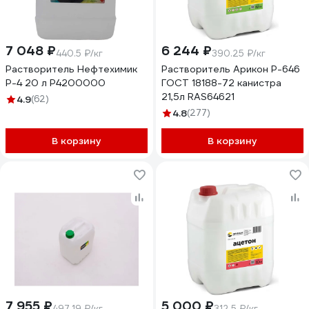
7 048 ₽
6 244 ₽
440.5 ₽/кг
390.25 ₽/кг
Растворитель Нефтехимик
Растворитель Арикон Р-646
Р-4 20 л Р4200000
ГОСТ 18188-72 канистра
21,5л RAS64621
4.9
(62)
4.8
(277)
В корзину
В корзину
7 955 ₽
5 000 ₽
497.19 ₽/кг
312.5 ₽/кг