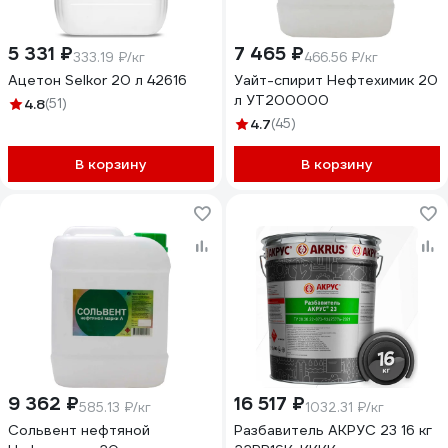
5 331 ₽
7 465 ₽
333.19 ₽/кг
466.56 ₽/кг
Ацетон Selkor 20 л 42616
Уайт-спирит Нефтехимик 20
л УТ200000
4.8
(51)
4.7
(45)
В корзину
В корзину
9 362 ₽
16 517 ₽
585.13 ₽/кг
1032.31 ₽/кг
Сольвент нефтяной
Разбавитель АКРУС 23 16 кг