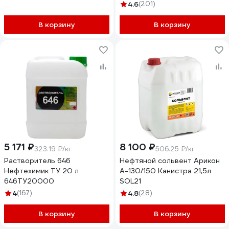
4.6
(201)
В корзину
В корзину
5 171 ₽
8 100 ₽
323.19 ₽/кг
506.25 ₽/кг
Растворитель 646
Нефтяной сольвент Арикон
Нефтехимик ТУ 20 л
А-130/150 Канистра 21,5л
646ТУ20000
SOL21
4
(167)
4.8
(28)
В корзину
В корзину