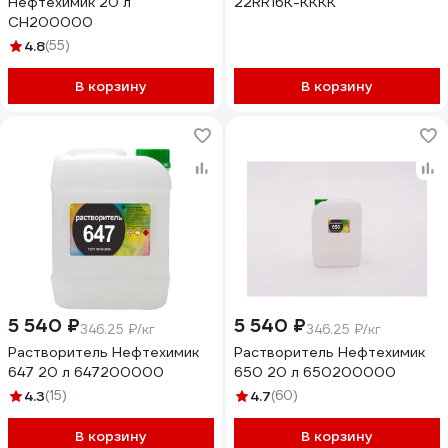
Нефтехимик 20 л
22RR16K-KKKK
СН200000
4.8
(55)
В корзину
В корзину
5 540 ₽
5 540 ₽
346.25 ₽/кг
346.25 ₽/кг
Растворитель Нефтехимик
Растворитель Нефтехимик
647 20 л 647200000
650 20 л 650200000
4.3
(15)
4.7
(60)
В корзину
В корзину