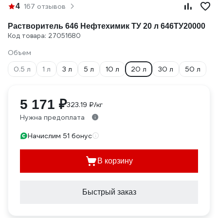
4
167 отзывов
Растворитель 646 Нефтехимик ТУ 20 л 646ТУ20000
Код товара: 27051680
Объем
0.5 л
1 л
3 л
5 л
10 л
20 л
30 л
50 л
5 171 ₽
323.19 ₽/кг
Нужна предоплата
Начислим 51 бонус
В корзину
Быстрый заказ