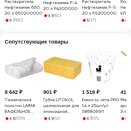
Растворитель
Растворитель
Ксил
Нефтехимик Р-4
Нефтехимик 650
Нефтехимик Р-5
Нефт
20 л Р4200000
20 л 650200000
20 л Р5200000
КЛ2
(62)
4.9
(60)
(37)
4.7
5
4.6
Сопутствующие товары
8 642 ₽
901 ₽
1 518 ₽
41 
Техническое
Губка LITOKOL
Емкость Jeta PRO
Меша
полотно LAIMA
целлюлозная для
1,4 л 25шт/уп
крас
ВАФЕЛЬНОЕ
эпоксидной
5868069/1
3-гр
отбеленное,
затирки
М30
(559)
(12)
(31)
4.8
4.9
4.7
4.7
рулон 0,45х50 м,
512310001
плотность 120 г/