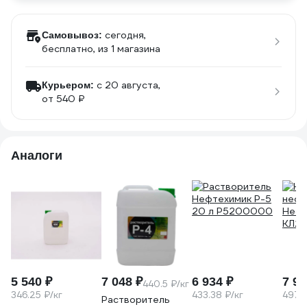
сегодня,
Самовывоз:
бесплатно
, из 1 магазина
c 20 августа,
Курьером:
от 540 ₽
Аналоги
5 540 ₽
7 048 ₽
6 934 ₽
7 95
440.5 ₽/кг
346.25 ₽/кг
433.38 ₽/кг
497.1
Растворитель