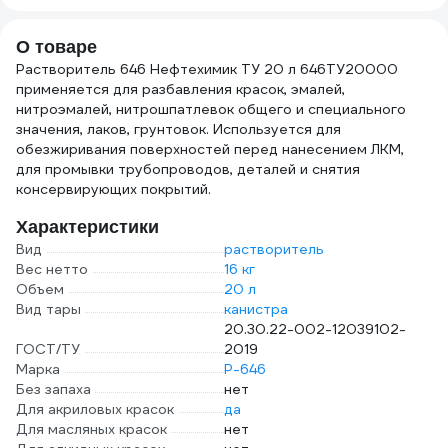
м2 604753
О товаре
Растворитель 646 Нефтехимик ТУ 20 л 646ТУ20000
применяется для разбавления красок, эмалей,
нитроэмалей, нитрошпатлевок общего и специального
значения, лаков, грунтовок. Используется для
обезжиривания поверхностей перед нанесением ЛКМ,
для промывки трубопроводов, деталей и снятия
консервирующих покрытий.
Характеристики
Вид
растворитель
Вес нетто
16 кг
Объем
20 л
Вид тары
канистра
20.30.22-002-12039102-
ГОСТ/ТУ
2019
Марка
Р-646
Без запаха
нет
Для акриловых красок
да
Для масляных красок
нет