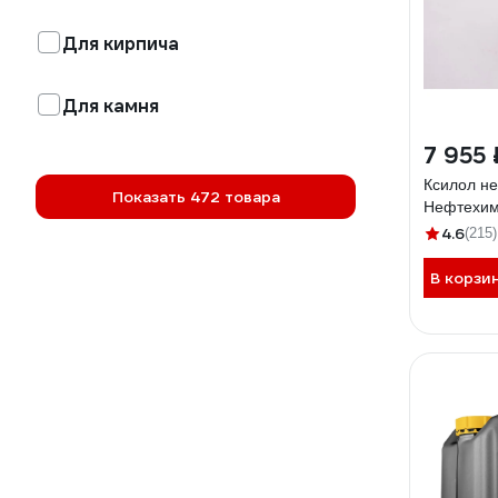
Для кирпича
Для камня
7 955 
Ксилол н
Показать 472 товара
Нефтехим
4.6
(215)
В корзи