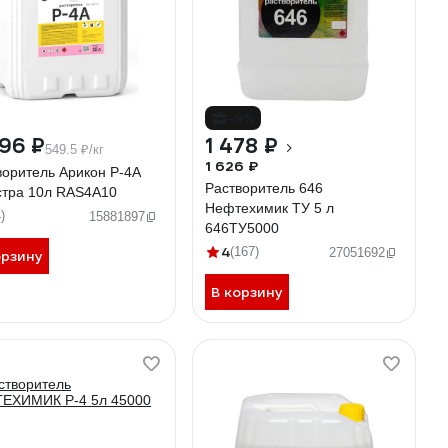
-9%
96 ₽
1 478 ₽
549.5 ₽/кг
1 626 ₽
воритель Арикон Р-4А
Растворитель 646
стра 10л RAS4A10
Нефтехимик ТУ 5 л
)
15881897
646ТУ5000
4
(167)
27051692
орзину
В корзину