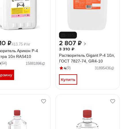
-15%
10 ₽
2 807 ₽
413.75 ₽/кг
3 310 ₽
воритель Арикон Р-4
Растворитель Gigant Р-4 10л,
стра 10л RAS410
ГОСТ 7827-74, GR4-10
9
(64)
15881896
4
(9)
31895436
орзину
Купить