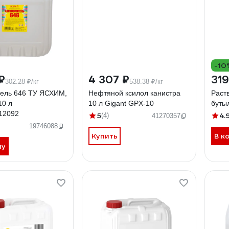
-10
₽
4 307 ₽
319
302.28 ₽/кг
538.38 ₽/кг
тель 646 ТУ ЯСХИМ,
Нефтяной ксилол канистра
Раст
10 л
10 л Gigant GPX-10
буты
12092
5
4.
(4)
41270357
19746088
Купить
В к
ну