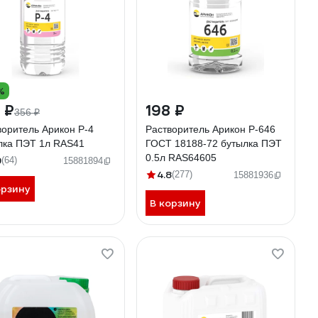
%
 ₽
198 ₽
356 ₽
воритель Арикон Р-4
Растворитель Арикон Р-646
лка ПЭТ 1л RAS41
ГОСТ 18188-72 бутылка ПЭТ
0.5л RAS64605
9
(64)
15881894
4.8
(277)
15881936
орзину
В корзину