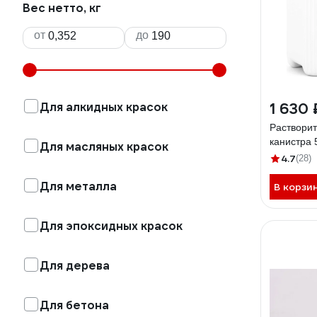
Вес нетто, кг
от
до
Для алкидных красок
1 630 
Растворит
канистра
Для масляных красок
4.7
(28)
Для металла
В корзи
Для эпоксидных красок
Для дерева
Для бетона