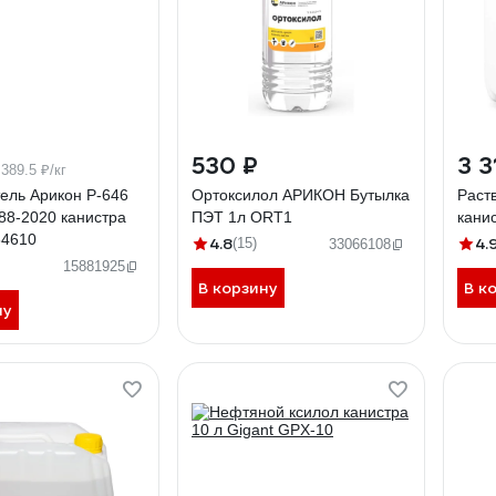
₽
530 ₽
3 3
389.5 ₽/кг
ель Арикон Р-646
Ортоксилол АРИКОН Бутылка
Раст
88-2020 канистра
ПЭТ 1л ORT1
кани
64610
4.8
4.
(15)
33066108
15881925
В корзину
В к
ну