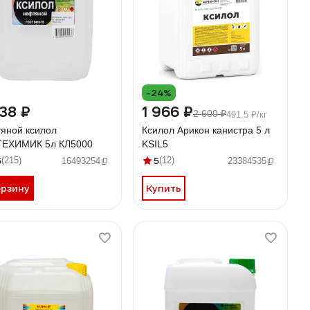
-24%
38 ₽
1 966 ₽
2 600 ₽
491.5 ₽/кг
яной ксилол
Ксилол Арикон канистра 5 л
ЕХИМИК 5л КЛ5000
KSIL5
6
5
(215)
(12)
16493254
23384535
орзину
Купить