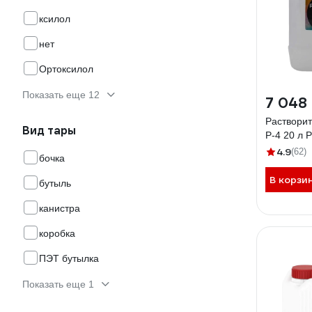
ксилол
нет
Ортоксилол
Показать еще 12
7 048
Раствори
Вид тары
Р-4 20 л 
4.9
(62)
бочка
В корзи
бутыль
канистра
коробка
ПЭТ бутылка
Показать еще 1