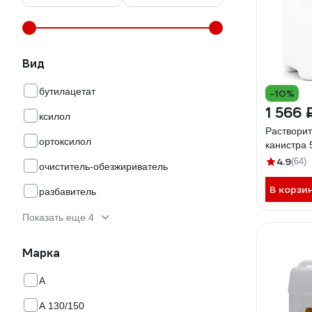
Вид
бутилацетат
-10%
1 566 
ксилол
Растворит
ортоксилол
канистра
4.9
(64)
очиститель-обезжириватель
В корзи
разбавитель
Показать еще 4
Марка
А
А 130/150