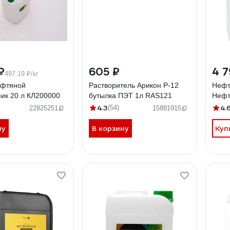
₽
605 ₽
4 7
497.19 ₽/кг
ефтяной
Растворитель Арикон Р-12
Нефт
ик 20 л КЛ200000
бутылка ПЭТ 1л RAS121
Нефт
4.3
4.
(54)
22825251
15881915
ну
В корзину
Куп