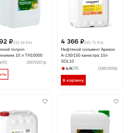
92 ₽
4 366 ₽
532.44 ₽/кг
545.75 ₽/кг
яной толуол
Нефтяной сольвент Арикон
ехимик 10 л ТН10000
А-130/150 канистра 10л
SOL10
6
(42)
25970207
4.8
(28)
15881939
ить
В корзину