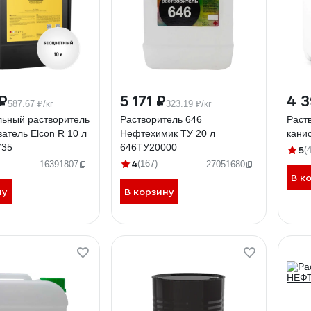
₽
5 171 ₽
4 3
587.67 ₽/кг
323.19 ₽/кг
льный растворитель
Растворитель 646
Раст
атель Elcon R 10 л
Нефтехимик ТУ 20 л
кани
735
646ТУ20000
5
(4
4
(167)
16391807
27051680
В к
ну
В корзину