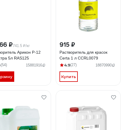
66 ₽
915 ₽
741.5 ₽/кг
воритель Арикон Р-12
Растворитель для красок
стра 5л RAS125
Certa 1 л CCRL0079
3
4.9
(54)
(27)
15881916
18870990
орзину
Купить