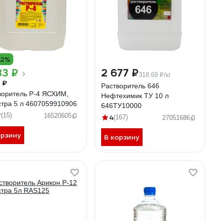
12%
83 ₽
2 677 ₽
318.69 ₽/кг
 ₽
Растворитель 646
воритель Р-4 ЯСХИМ,
Нефтехимик ТУ 10 л
стра 5 л 4607059910906
646ТУ10000
7
(15)
16520605
4
(167)
27051686
орзину
В корзину