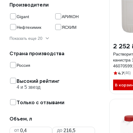
Производители
Gigant
АРИКОН
Нефтехимик
ЯСХИМ
Показать еще 20
2 252 
Страна производства
Раствори
канистра 
Россия
46070599
4.7
(46)
Высокий рейтинг
В корзи
4 и 5 звезд
Только с отзывами
Объем, л
от
до