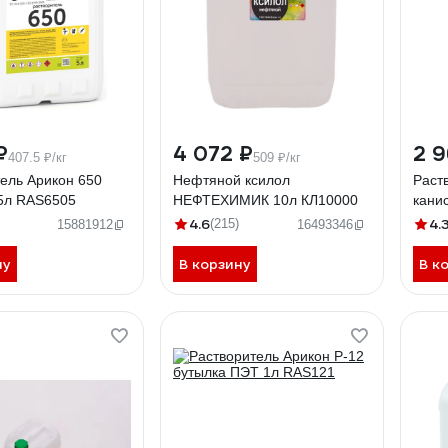
₽
4 072 ₽
2 9
407.5 ₽/кг
509 ₽/кг
ель Арикон 650
Нефтяной ксилол
Раст
 5л RAS6505
НЕФТЕХИМИК 10л КЛ10000
кани
4.6
4.
(215)
15881912
16493346
ну
В корзину
В к