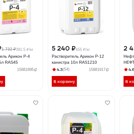
₽
5 240 ₽
2 4
1 732 ₽
391.5 ₽/кг
655 ₽/кг
ель Арикон Р-4
Растворитель Арикон Р-12
Нефт
 5л RAS45
канистра 10л RAS1210
НЕФТ
4.3
4.
(54)
15881895
15881917
ну
В корзину
В к