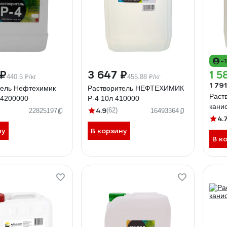
-
 ₽
3 647 ₽
1 5
440.5 ₽/кг
455.88 ₽/кг
1 791
тель Нефтехимик
Растворитель НЕФТЕХИМИК
Раст
Р4200000
Р-4 10л 410000
кани
4.9
(62)
22825197
16493364
4.
ну
В корзину
В к