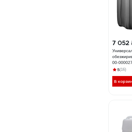
7 052 
Универса
обезжирив
00-00002
5
(16)
В корзи